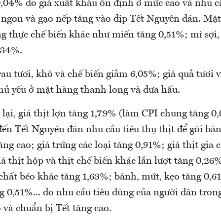
0,04% do giá xuất khẩu ổn định ở mức cao và nhu c
ẻ ngon và gạo nếp tăng vào dịp Tết Nguyên đán. Mặt
g thực chế biến khác như miến tăng 0,51%; mì sợi,
,34%.
rau tươi, khô và chế biến giảm 6,05%; giá quả tươi 
hủ yếu ở mặt hàng thanh long và dưa hấu.
lại, giá thịt lợn tăng 1,79% (làm CPI chung tăng 0
đến Tết Nguyên đán nhu cầu tiêu thụ thịt để gói bá
ăng cao; giá trứng các loại tăng 0,91%; giá thịt gia
á thịt hộp và thịt chế biến khác lần lượt tăng 0,26
chất béo khác tăng 1,63%; bánh, mứt, kẹo tăng 0,61
g 0,51%... do nhu cầu tiêu dùng của người dân tron
 và chuẩn bị Tết tăng cao.