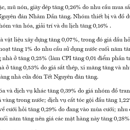
, mũ nón, giày dép tăng 0,26% do nhu cầu mua s
Nguyên đán Nhâm Dần tăng. Nhóm thiết bị và đồ d
óm văn hóa, giải trí và du lịch tăng 0,16% .
 vật liệu xây dựng tăng 0,07%, trong đó giá dầu h
 hoạt tăng 1% do nhu cầu sử dụng nước cuối năm tăn
g nhà ở tăng 0,25% (làm CPI tăng 0,01 điểm phần tr
à ở tăng 0,53% do giá sắt thép, xi măng tăng và nh
oàng nhà cửa đón Tết Nguyên đán tăng.
 và dịch vụ khác tăng 0,39% do giá nhóm đồ tran
 vàng trong nước; dịch vụ cắt tóc gội đầu tăng 1,22
 về cưới hỏi tăng 0,29% do đang vào mùa cưới; nhu 
cuối năm tăng nên giá các mặt hàng này tăng 0,28%