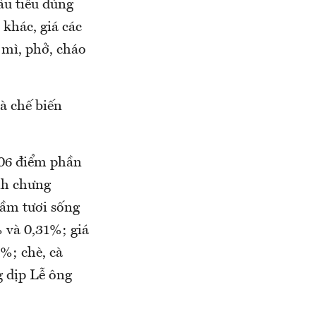
ầu tiêu dùng
 khác, giá các
 mì, phở, cháo
và chế biến
,06 điểm phần
nh chưng
 cầm tươi sống
% và 0,31%; giá
%; chè, cà
g dịp Lễ ông