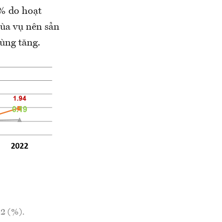
4% do hoạt
mùa vụ nên sản
dùng tăng.
2 (%).