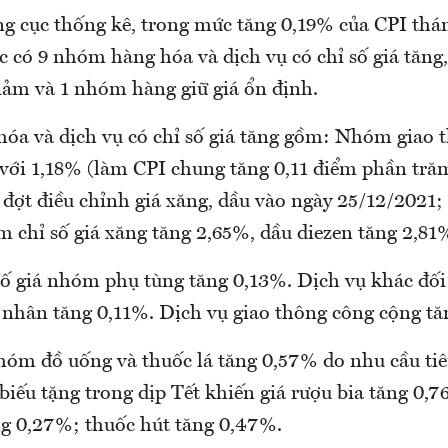
g cục thống kê, trong mức tăng 0,19% của CPI thá
ớc có 9 nhóm hàng hóa và dịch vụ có chỉ số giá tăn
giảm và 1 nhóm hàng giữ giá ổn định.
óa và dịch vụ có chỉ số giá tăng gồm: Nhóm giao 
 với 1,18% (làm CPI chung tăng 0,11 điểm phần tră
 đợt điều chỉnh giá xăng, dầu vào ngày 25/12/2021;
m chỉ số giá xăng tăng 2,65%, dầu diezen tăng 2,81
 số giá nhóm phụ tùng tăng 0,13%. Dịch vụ khác đố
á nhân tăng 0,11%. Dịch vụ giao thông công cộng tă
nhóm đồ uống và thuốc lá tăng 0,57% do nhu cầu tiê
biếu tặng trong dịp Tết khiến giá rượu bia tăng 0,
g 0,27%; thuốc hút tăng 0,47%.