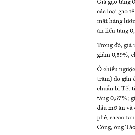
Giá gạo tăng 
các loại gạo t
mặt hàng lươn
ăn liền tăng 0
Trong đó, giá 
giảm 0,59%, c
Ở chiều ngược 
trăm) do gần 
chuẩn bị Tết t
tăng 0,57%; gi
dầu mỡ ăn và 
phê, cacao tăn
Công, ông Táo