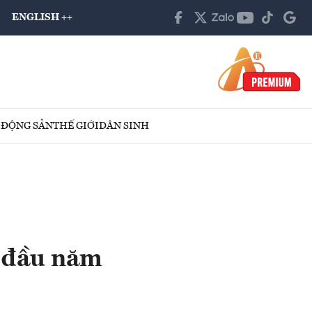
ENGLISH ++
 ĐỘNG SẢN
THẾ GIỚI
DÂN SINH
g đầu năm