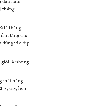
ng đầu năm
) tháng
2 là tháng
dân tăng cao.
êu dùng vào dịp
 giới là những
ng mặt hàng
12%; cây, hoa