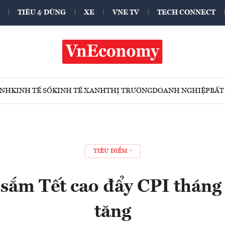
TIÊU & DÙNG
XE
VNE TV
TECH CONNECT
ÍNH
KINH TẾ SỐ
KINH TẾ XANH
THỊ TRƯỜNG
DOANH NGHIỆP
BẤT
TIÊU ĐIỂM
sắm Tết cao đẩy CPI thán
tăng