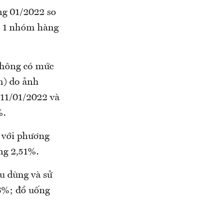
ng 01/2022 so
g, 1 nhóm hàng
thông có mức
m) do ảnh
 11/01/2022 và
%.
i với phương
ng 2,51%.
u dùng và sử
76%; đồ uống