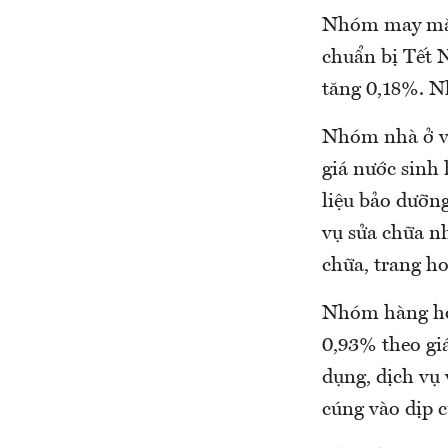
Nhóm may mặc
chuẩn bị Tết 
tăng 0,18%. Nh
Nhóm nhà ở và
giá nước sinh
liệu bảo dưỡn
vụ sửa chữa nh
chữa, trang h
Nhóm hàng hóa
0,93% theo giá
dụng, dịch vụ
cúng vào dịp 