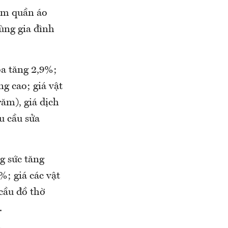
ắm quần áo
ùng gia đình
ỏa tăng 2,9%;
g cao; giá vật
ăm), giá dịch
u cầu sửa
g sức tăng
%; giá các vật
cầu đồ thờ
.