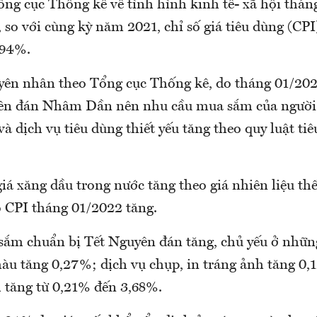
ổng cục Thống kê về tình hình kinh tế- xã hội thá
 so với cùng kỳ năm 2021, chỉ số giá tiêu dùng (CPI
,94%.
yên nhân theo Tổng cục Thống kê, do tháng 01/202
ên đán Nhâm Dần nên nhu cầu mua sắm của người 
à dịch vụ tiêu dùng thiết yếu tăng theo quy luật ti
iá xăng dầu trong nước tăng theo giá nhiên liệu thế
o CPI tháng 01/2022 tăng.
ắm chuẩn bị Tết Nguyên đán tăng, chủ yếu ở nhữ
màu tăng 0,27%; dịch vụ chụp, in tráng ảnh tăng 0,
h tăng từ 0,21% đến 3,68%.