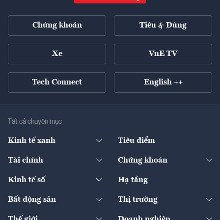
Chứng khoán
Tiêu & Dùng
Xe
VnE TV
Tech Connect
English ++
Tất cả chuyên mục
Kinh tế xanh
Tiêu điểm
Chuyển động xanh
Tài chính
Chứng khoán
Pháp lý
Ngân hàng
Doanh nghiệp niêm yết
Kinh tế số
Hạ tầng
Thương hiệu xanh
Thị trường vốn
Thị trường
Sản phẩm - Thị trường
Bất động sản
Thị trường
Diễn đàn
Thuế
Đầu tư
Tài sản số
Chính sách
Xuất nhập khẩu
Thế giới
Doanh nghiệp