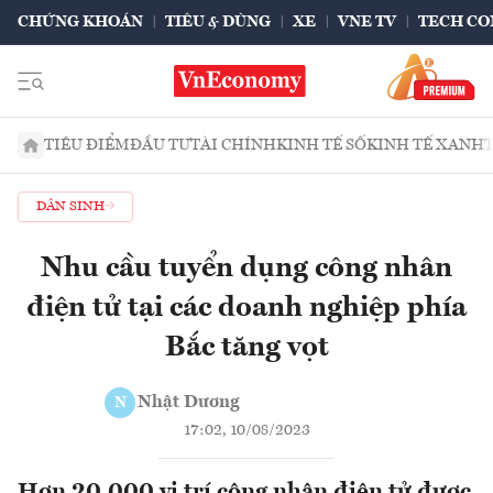
CHỨNG KHOÁN
TIÊU & DÙNG
XE
VNE TV
TECH CO
TIÊU ĐIỂM
ĐẦU TƯ
TÀI CHÍNH
KINH TẾ SỐ
KINH TẾ XANH
DÂN SINH
Nhu cầu tuyển dụng công nhân
điện tử tại các doanh nghiệp phía
Bắc tăng vọt
Nhật Dương
N
17:02, 10/08/2023
Hơn 20.000 vị trí công nhân điện tử được