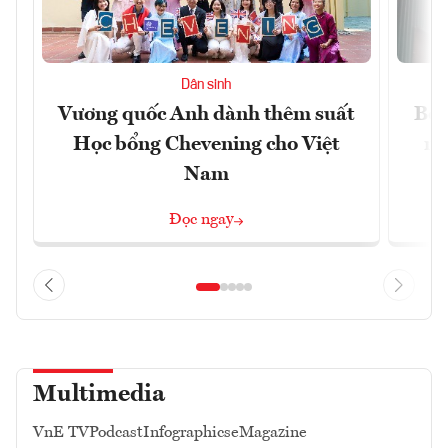
Dân sinh
Vương quốc Anh dành thêm suất
Bộ 
Học bổng Chevening cho Việt
ng
Nam
Đọc ngay
Multimedia
VnE TV
Podcast
Infographics
eMagazine