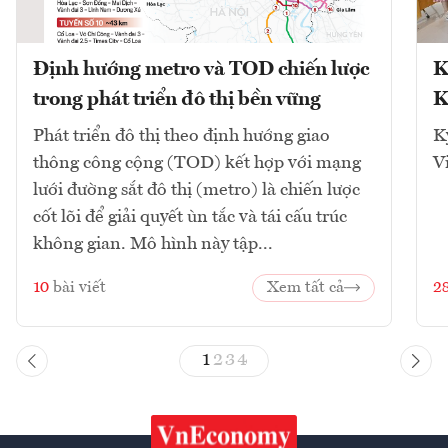
Định hướng metro và TOD chiến lược
K
trong phát triển đô thị bền vững
K
Phát triển đô thị theo định hướng giao
K
thông công cộng (TOD) kết hợp với mạng
V
lưới đường sắt đô thị (metro) là chiến lược
cốt lõi để giải quyết ùn tắc và tái cấu trúc
không gian. Mô hình này tập...
10
bài viết
Xem tất cả
2
1
2
3
4