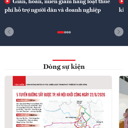
Giãn, hoãn, miễn giảm hàng loạt thuế
phí hỗ trợ người dân và doanh nghiệp
kin
Dòng sự kiện