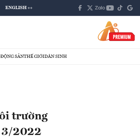
ENGLISH ++
 ĐỘNG SẢN
THẾ GIỚI
DÂN SINH
ôi trường
ý 3/2022