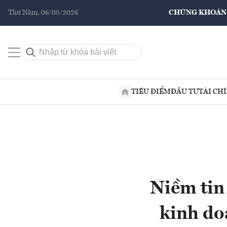
Thứ Năm, 06/08/2026
CHỨNG KHOÁN
TIÊU ĐIỂM
ĐẦU TƯ
TÀI CH
Niềm tin
kinh do