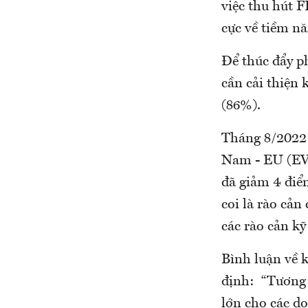
việc thu hút 
cực về tiềm n
Để thúc đẩy p
cần cải thiện 
(86%).
Tháng 8/2022 
Nam - EU (EVF
đã giảm 4 điể
coi là rào cản
các rào cản kỹ
Bình luận về 
định: “Tương l
lớn cho các d