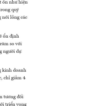
t ổn như hiện
trong quý
 nới lỏng các
ẽ ổn định
trăm so với
ng người dự
ng kinh doanh
c, chỉ giảm 4
n tương đối
ới triển vọng