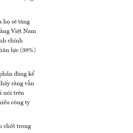
a họ sẽ tăng
rằng Việt Nam
ành chính
nhân lực (39%)
 phần đáng kể
thấy rằng vẫn
i nói trên
hiều công ty
n chốt trong