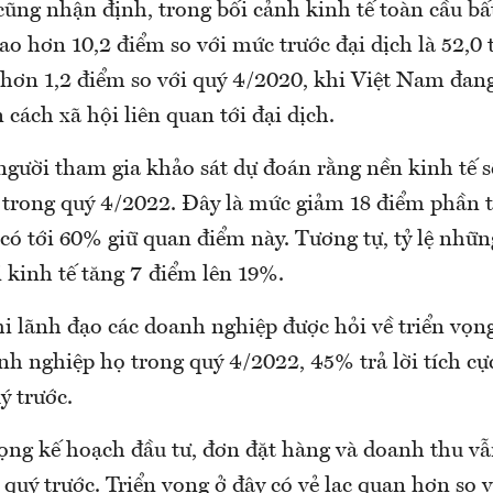
cũng nhận định, trong bối cảnh kinh tế toàn cầu bấ
ao hơn 10,2 điểm so với mức trước đại dịch là 52,0 
 hơn 1,2 điểm so với quý 4/2020, khi Việt Nam đang
 cách xã hội liên quan tới đại dịch.
ười tham gia khảo sát dự đoán rằng nền kinh tế s
n trong quý 4/2022. Đây là mức giảm 18 điểm phần 
 có tới 60% giữ quan điểm này. Tương tự, tỷ lệ nhữ
 kinh tế tăng 7 điểm lên 19%.
hi lãnh đạo các doanh nghiệp được hỏi về triển vọ
h nghiệp họ trong quý 4/2022, 45% trả lời tích cự
ý trước.
ọng kế hoạch đầu tư, đơn đặt hàng và doanh thu vẫ
 quý trước. Triển vọng ở đây có vẻ lạc quan hơn so v