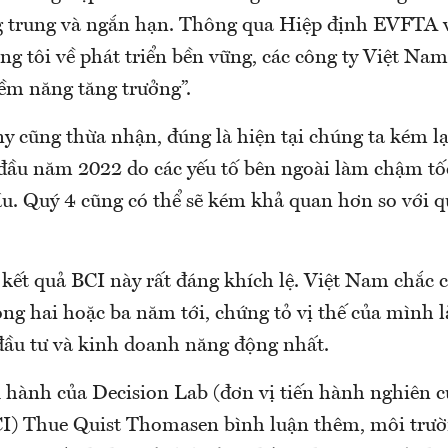
g trung và ngắn hạn. Thông qua Hiệp định EVFTA 
ng tôi về phát triển bền vững, các công ty Việt Na
iềm năng tăng trưởng”.
y cũng thừa nhận, đúng là hiện tại chúng ta kém l
 đầu năm 2022 do các yếu tố bên ngoài làm chậm tố
ầu. Quý 4 cũng có thể sẽ kém khả quan hơn so với q
ết quả BCI này rất đáng khích lệ. Việt Nam chắc c
ong hai hoặc ba năm tới, chứng tỏ vị thế của mình 
đầu tư và kinh doanh năng động nhất.
 hành của Decision Lab (đơn vị tiến hành nghiên c
CI) Thue Quist Thomasen bình luận thêm, môi trườ