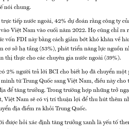
ế nói chung.
 trực tiếp nước ngoài, 42% dự đoán rằng công ty củ
vào Việt Nam vào cuối năm 2022. Họ cũng chỉ ra 
ức vốn FDI này bằng cách giảm bớt khó khăn về h
ện cơ sở hạ tầng (53%), phát triển năng lực nguồn 
n thị thực cho các chuyên gia nước ngoài (39%).
 có 2% người trả lời BCI cho biết họ đã chuyển một
 mình từ Trung Quốc sang Việt Nam, điều này cho 
ịa để tăng trưởng. Trong trường hợp những trở ngạ
t, Việt Nam sẽ có vị trí thuận lợi để thu hút thêm n
uyển địa điểm ra khỏi Trung Quốc.
i được hỏi xác định tăng trưởng xanh là yếu tố the