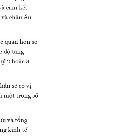
và cam kết
m và châu Âu
ạc quan hơn so
c độ tăng
uý 2 hoặc 3
hắn sẽ có vị
là một trong số
ứu và tổng
ng kinh tế