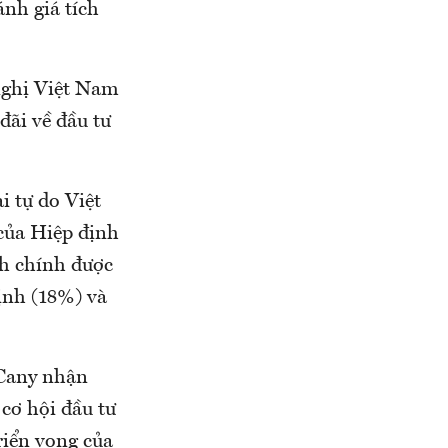
nh giá tích
.
nghị Việt Nam
đãi về đầu tư
 tự do Việt
của Hiệp định
nh chính được
định (18%) và
 Cany nhận
cơ hội đầu tư
riển vọng của