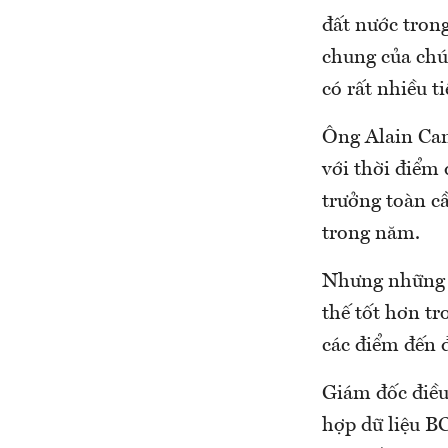
đất nước tron
chung của chú
có rất nhiều t
Ông Alain Can
với thời điểm
trưởng toàn c
trong năm.
Nhưng những k
thế tốt hơn tr
các điểm đến 
Giám đốc điều
hợp dữ liệu B