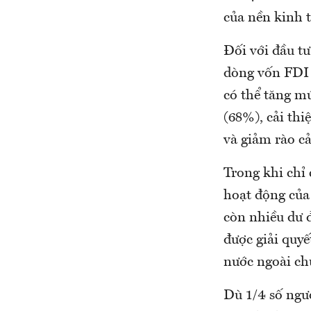
của nền kinh t
Đối với đầu tư
dòng vốn FDI 
có thể tăng m
(68%), cải thi
và giảm rào cả
Trong khi chỉ
hoạt động của
còn nhiều dư đ
được giải quyế
nước ngoài ch
Dù 1/4 số ngườ