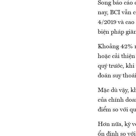
Song báo cáo 
nay, BCI vẫn c
4/2019 và cao
biện pháp giãn
Khoảng 42% ng
hoặc cải thiệ
quý trước, khi
đoán suy thoái
Mặc dù vậy, k
của chính doan
điểm so với qu
Hơn nữa, kỳ v
ổn định so với