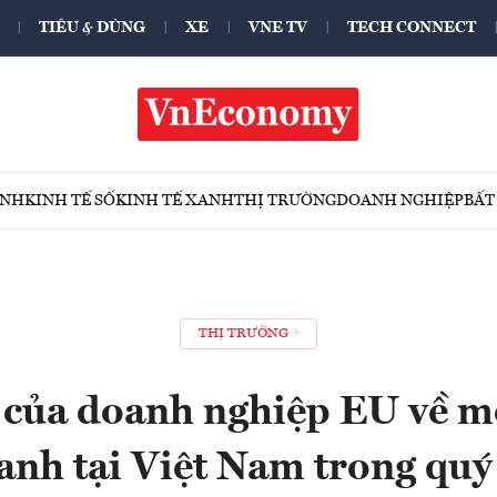
TIÊU & DÙNG
XE
VNE TV
TECH CONNECT
ÍNH
KINH TẾ SỐ
KINH TẾ XANH
THỊ TRƯỜNG
DOANH NGHIỆP
BẤT
THỊ TRƯỜNG
 của doanh nghiệp EU về m
anh tại Việt Nam trong qu