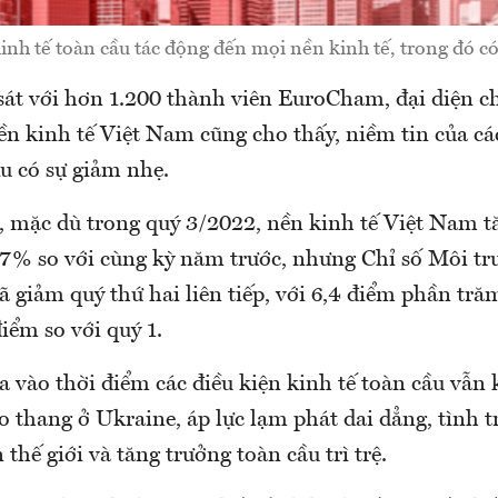
kinh tế toàn cầu tác động đến mọi nền kinh tế, trong đó c
sát với hơn 1.200 thành viên EuroCham, đại diện c
nền kinh tế Việt Nam cũng cho thấy, niềm tin của c
u có sự giảm nhẹ.
õ, mặc dù trong quý 3/2022, nền kinh tế Việt Nam t
67% so với cùng kỳ năm trước, nhưng Chỉ số Môi t
 giảm quý thứ hai liên tiếp, với 6,4 điểm phần tră
điểm so với quý 1.
a vào thời điểm các điều kiện kinh tế toàn cầu vẫn
o thang ở Ukraine, áp lực lạm phát dai dẳng, tình t
 thế giới và tăng trưởng toàn cầu trì trệ.