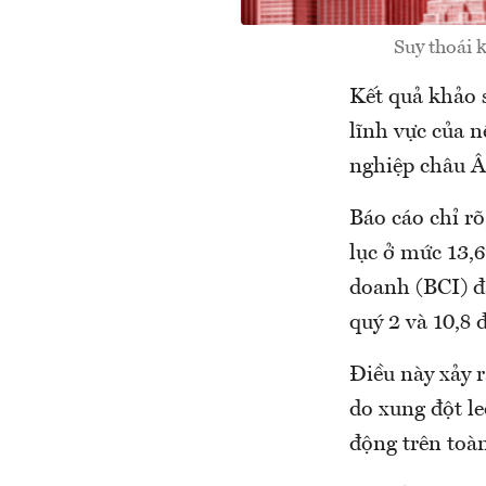
Suy thoái 
Kết quả khảo 
lĩnh vực của 
nghiệp châu Â
Báo cáo chỉ r
lục ở mức 13,
doanh (BCI) đã
quý 2 và 10,8 
Điều này xảy r
do xung đột le
động trên toàn