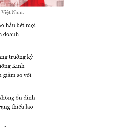
ó Việt Nam.
ho hầu hết mọi
ác doanh
ăng trưởng kỷ
rường Kinh
m giảm so với
 không ổn định
rạng thiếu lao