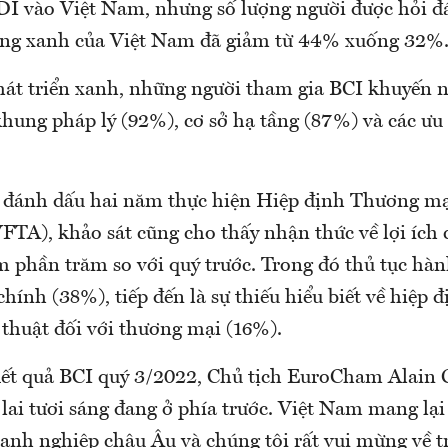
FDI vào Việt Nam, nhưng số lượng người được hỏi đá
ăng xanh của Việt Nam đã giảm từ 44% xuống 32%
hát triển xanh, những người tham gia BCI khuyến 
khung pháp lý (92%), cơ sở hạ tầng (87%) và các ưu 
đánh dấu hai năm thực hiện Hiệp định Thương mại
TA), khảo sát cũng cho thấy nhận thức về lợi ích 
m phần trăm so với quý trước. Trong đó thủ tục hà
 chính (38%), tiếp đến là sự thiếu hiểu biết về hiệp 
 thuật đối với thương mại (16%).
kết quả BCI quý 3/2022, Chủ tịch EuroCham Alain
ai tươi sáng đang ở phía trước. Việt Nam mang lại 
oanh nghiệp châu Âu và chúng tôi rất vui mừng về t