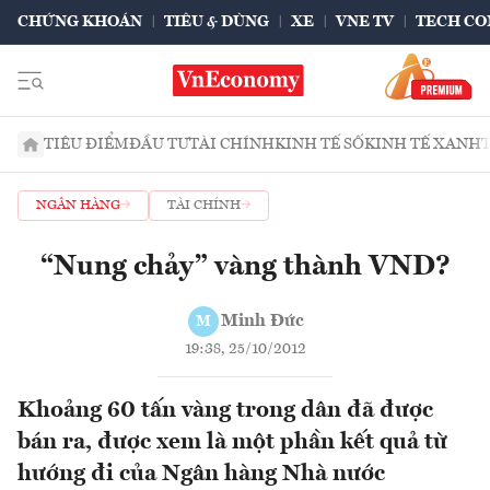
CHỨNG KHOÁN
TIÊU & DÙNG
XE
VNE TV
TECH CO
TIÊU ĐIỂM
ĐẦU TƯ
TÀI CHÍNH
KINH TẾ SỐ
KINH TẾ XANH
NGÂN HÀNG
TÀI CHÍNH
“Nung chảy” vàng thành VND?
Minh Đức
M
19:38, 25/10/2012
Khoảng 60 tấn vàng trong dân đã được
bán ra, được xem là một phần kết quả từ
hướng đi của Ngân hàng Nhà nước