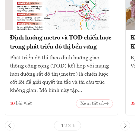
Định hướng metro và TOD chiến lược
K
trong phát triển đô thị bền vững
K
Phát triển đô thị theo định hướng giao
K
thông công cộng (TOD) kết hợp với mạng
V
lưới đường sắt đô thị (metro) là chiến lược
cốt lõi để giải quyết ùn tắc và tái cấu trúc
không gian. Mô hình này tập...
10
bài viết
Xem tất cả
2
1
2
3
4