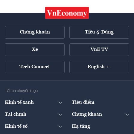
Chứng khoán
Tiêu & Dùng
Xe
VnE TV
Tech Connect
English ++
Tất cả chuyên mục
Kinh tế xanh
Tiêu điểm
Chuyển động xanh
Tài chính
Chứng khoán
Pháp lý
Ngân hàng
Doanh nghiệp niêm yết
Kinh tế số
Hạ tầng
Thương hiệu xanh
Thị trường vốn
Thị trường