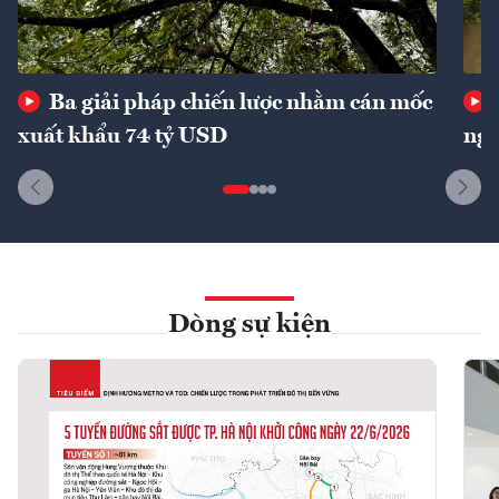
Ba giải pháp chiến lược nhằm cán mốc
xuất khẩu 74 tỷ USD
ngu
Dòng sự kiện