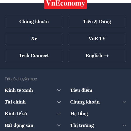
Chứng khoán
Tiêu & Dùng
Xe
VnE TV
Tech Connect
English ++
Tất cả chuyên mục
Kinh tế xanh
Tiêu điểm
Chuyển động xanh
Tài chính
Chứng khoán
Pháp lý
Ngân hàng
Doanh nghiệp niêm yết
Kinh tế số
Hạ tầng
Thương hiệu xanh
Thị trường vốn
Thị trường
Sản phẩm - Thị trường
Bất động sản
Thị trường
Diễn đàn
Thuế
Đầu tư