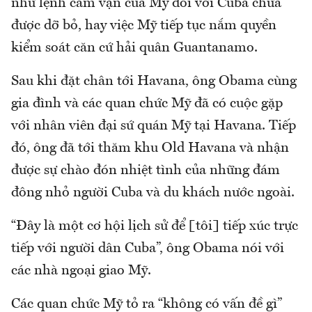
như lệnh cấm vận của Mỹ đối với Cuba chưa
được dỡ bỏ, hay việc Mỹ tiếp tục nắm quyền
kiểm soát căn cứ hải quân Guantanamo.
Sau khi đặt chân tới Havana, ông Obama cùng
gia đình và các quan chức Mỹ đã có cuộc gặp
với nhân viên đại sứ quán Mỹ tại Havana. Tiếp
đó, ông đã tới thăm khu Old Havana và nhận
được sự chào đón nhiệt tình của những đám
đông nhỏ người Cuba và du khách nước ngoài.
“Đây là một cơ hội lịch sử để [tôi] tiếp xúc trực
tiếp với người dân Cuba”, ông Obama nói với
các nhà ngoại giao Mỹ.
Các quan chức Mỹ tỏ ra “không có vấn đề gì”