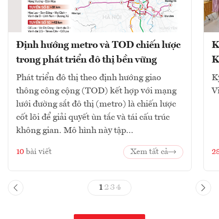
Định hướng metro và TOD chiến lược
K
trong phát triển đô thị bền vững
K
Phát triển đô thị theo định hướng giao
K
thông công cộng (TOD) kết hợp với mạng
V
lưới đường sắt đô thị (metro) là chiến lược
cốt lõi để giải quyết ùn tắc và tái cấu trúc
không gian. Mô hình này tập...
10
bài viết
Xem tất cả
2
1
2
3
4