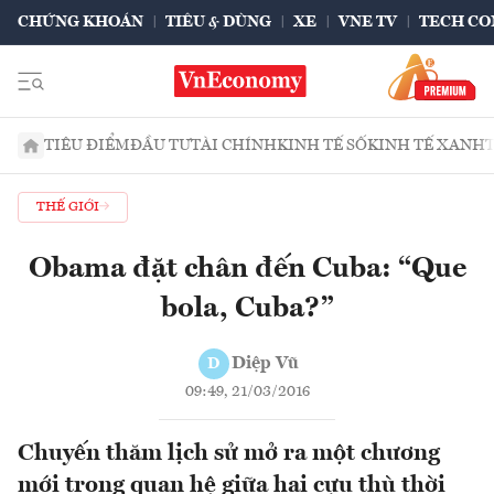
CHỨNG KHOÁN
TIÊU & DÙNG
XE
VNE TV
TECH CO
TIÊU ĐIỂM
ĐẦU TƯ
TÀI CHÍNH
KINH TẾ SỐ
KINH TẾ XANH
THẾ GIỚI
Obama đặt chân đến Cuba: “Que
bola, Cuba?”
Diệp Vũ
D
09:49, 21/03/2016
Chuyến thăm lịch sử mở ra một chương
mới trong quan hệ giữa hai cựu thù thời