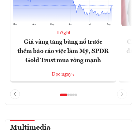
Thế giới
Giá vàng tăng bùng nổ trước
Chí
thềm báo cáo việc làm Mỹ, SPDR
đã 
Gold Trust mua ròng mạnh
Đọc ngay
Multimedia