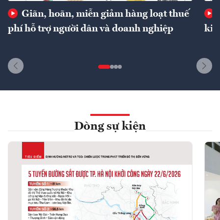
Giãn, hoãn, miễn giảm hàng loạt thuế
phí hỗ trợ người dân và doanh nghiệp
kin
Dòng sự kiện