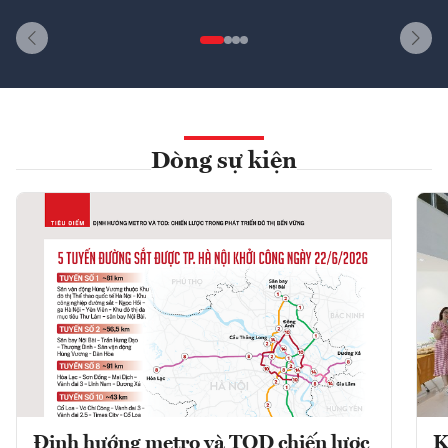
Dòng sự kiện
Định hướng metro và TOD chiến lược
K