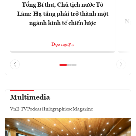
Tổng Bí thư, Chủ tịch nước Tô
Lâm: Hạ tầng phải trở thành một
Ngà
ngành kinh tế chiến lược
Đọc ngay
Multimedia
VnE TV
Podcast
Infographics
eMagazine