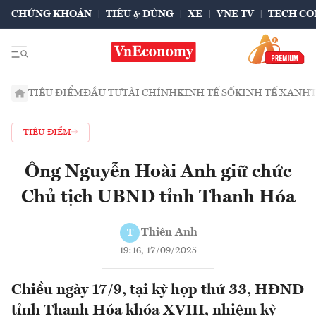
CHỨNG KHOÁN
TIÊU & DÙNG
XE
VNE TV
TECH CO
TIÊU ĐIỂM
ĐẦU TƯ
TÀI CHÍNH
KINH TẾ SỐ
KINH TẾ XANH
TIÊU ĐIỂM
Ông Nguyễn Hoài Anh giữ chức
Chủ tịch UBND tỉnh Thanh Hóa
Thiên Anh
T
19:16, 17/09/2025
Chiều ngày 17/9, tại kỳ họp thứ 33, HĐND
tỉnh Thanh Hóa khóa XVIII, nhiệm kỳ