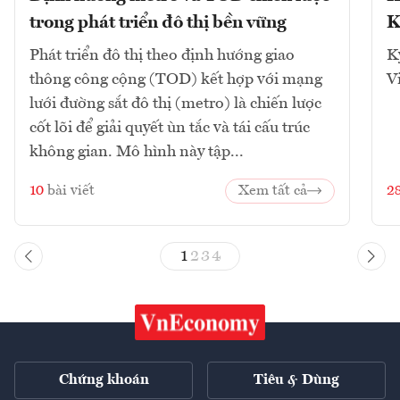
trong phát triển đô thị bền vững
K
Phát triển đô thị theo định hướng giao
K
thông công cộng (TOD) kết hợp với mạng
V
lưới đường sắt đô thị (metro) là chiến lược
cốt lõi để giải quyết ùn tắc và tái cấu trúc
không gian. Mô hình này tập...
10
bài viết
Xem tất cả
2
1
2
3
4
Chứng khoán
Tiêu & Dùng