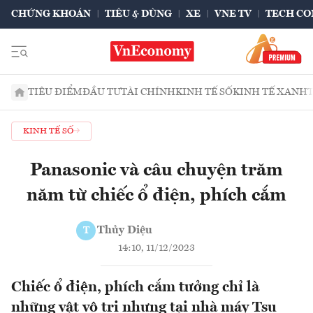
CHỨNG KHOÁN
TIÊU & DÙNG
XE
VNE TV
TECH CO
TIÊU ĐIỂM
ĐẦU TƯ
TÀI CHÍNH
KINH TẾ SỐ
KINH TẾ XANH
KINH TẾ SỐ
Panasonic và câu chuyện trăm
năm từ chiếc ổ điện, phích cắm
Thủy Diệu
T
14:10, 11/12/2023
Chiếc ổ điện, phích cắm tưởng chỉ là
những vật vô tri nhưng tại nhà máy Tsu