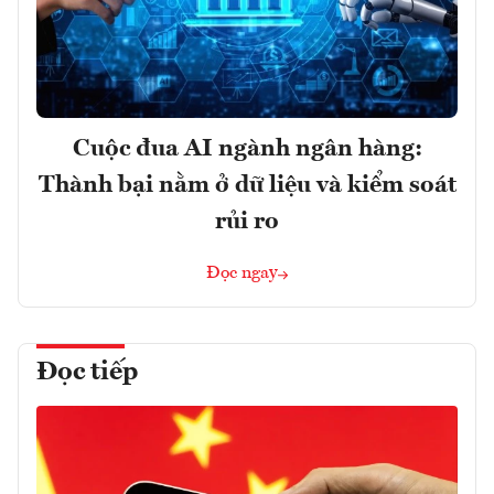
Cuộc đua AI ngành ngân hàng:
Thành bại nằm ở dữ liệu và kiểm soát
rủi ro
Đọc ngay
Đọc tiếp