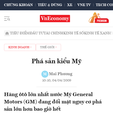
CHỨNG KHOÁN
TIÊU & DÙNG
XE
VNE TV
TECH CO
TIÊU ĐIỂM
ĐẦU TƯ
TÀI CHÍNH
KINH TẾ SỐ
KINH TẾ XANH
KINH DOANH
THẾ GIỚI
Phá sản kiểu Mỹ
Mai Phương
M
10:10, 04/04/2009
Hãng ôtô lớn nhất nước Mỹ General
Motors (GM) đang đối mặt nguy cơ phá
sản lớn hơn bao giờ hết