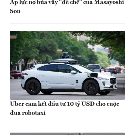
Áp lực nợ bủa vây "đế chế" của Masayoshi
Son
Uber cam kết đầu tư 10 tỷ USD cho cuộc
đua robotaxi