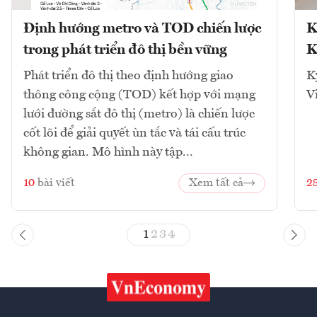
Định hướng metro và TOD chiến lược
K
trong phát triển đô thị bền vững
K
Phát triển đô thị theo định hướng giao
K
thông công cộng (TOD) kết hợp với mạng
V
lưới đường sắt đô thị (metro) là chiến lược
cốt lõi để giải quyết ùn tắc và tái cấu trúc
không gian. Mô hình này tập...
10
bài viết
Xem tất cả
2
1
2
3
4