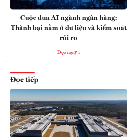
Cuộc đua AI ngành ngân hàng:
Thành bại nằm ở dữ liệu và kiểm soát
rủi ro
Đọc ngay
Đọc tiếp