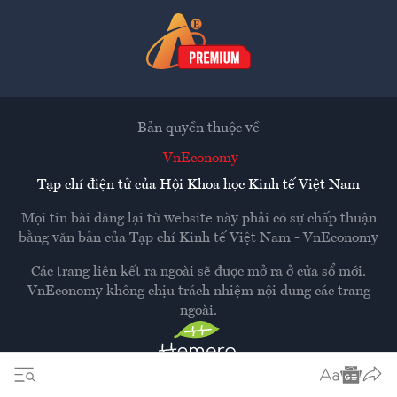
Bản quyền thuộc về
VnEconomy
Tạp chí điện tử của Hội Khoa học Kinh tế Việt Nam
Mọi tin bài đăng lại từ website này phải có sự chấp thuận
bằng văn bản của
Tạp chí Kinh tế Việt Nam - VnEconomy
Các trang liên kết ra ngoài sẽ được mở ra ở cửa sổ mới.
VnEconomy không chịu trách nhiệm nội dung các trang
ngoài.
Thiết kế và phát triển bởi
Hemera Media