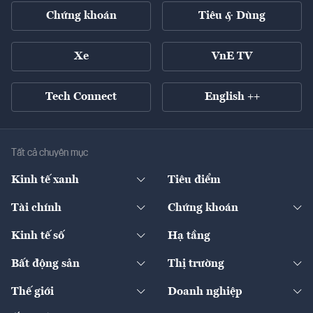
Chứng khoán
Tiêu & Dùng
Xe
VnE TV
Tech Connect
English ++
Tất cả chuyên mục
Kinh tế xanh
Tiêu điểm
Chuyển động xanh
Tài chính
Chứng khoán
Pháp lý
Ngân hàng
Doanh nghiệp niêm yết
Kinh tế số
Hạ tầng
Thương hiệu xanh
Thị trường vốn
Thị trường
Sản phẩm - Thị trường
Bất động sản
Thị trường
Diễn đàn
Thuế
Đầu tư
Tài sản số
Chính sách
Xuất nhập khẩu
Thế giới
Doanh nghiệp
Bảo hiểm
Quốc tế
Dịch vụ số
Thị trường
Khung pháp lý
Kinh tế
Chuyển động