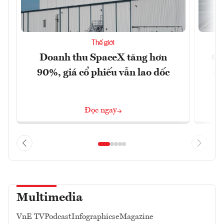
Thế giới
Doanh thu SpaceX tăng hơn
Cá
90%, giá cổ phiếu vẫn lao dốc
đậ
Đọc ngay
Multimedia
VnE TV
Podcast
Infographics
eMagazine