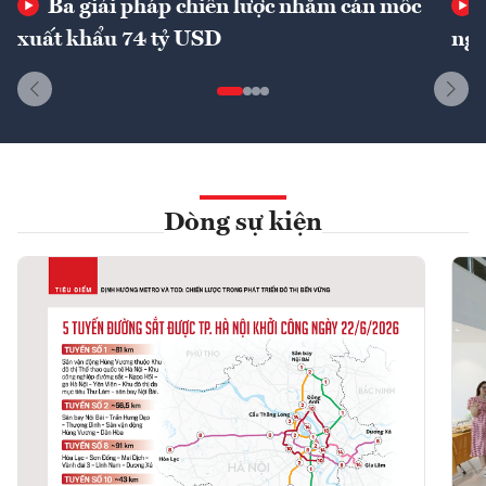
Ba giải pháp chiến lược nhằm cán mốc
xuất khẩu 74 tỷ USD
ngu
Dòng sự kiện