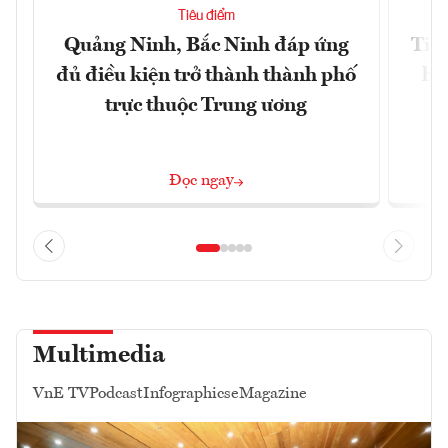
Tiêu điểm
Quảng Ninh, Bắc Ninh đáp ứng
Tiế
đủ điều kiện trở thành thành phố
hệ
trực thuộc Trung ương
Đọc ngay
Multimedia
VnE TV
Podcast
Infographics
eMagazine