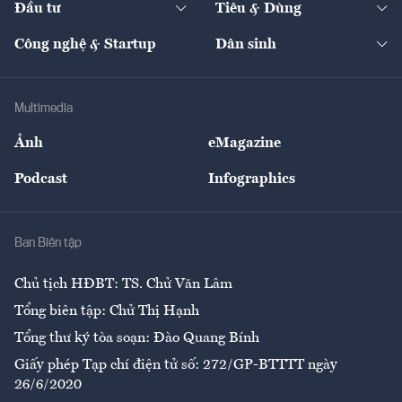
Đầu tư
Tiêu & Dùng
Quản trị số
Cafe BĐS
Thị trường
Kinh doanh
Kết nối
Tạp chí kinh tế Việt Nam
eMagazine
Nhà đầu tư
Du lịch
Công nghệ & Startup
Dân sinh
Tư vấn
Nông sản
Doanh nhân
Tư vấn Tiêu & Dùng
Infographics
Hạ tầng
Sức khỏe
Khung pháp lý
Doanh nghiệp
Địa phương
Thị trường
Bảo hiểm
Multimedia
Sự kiện
Nhân lực
Ảnh
eMagazine
Đẹp +
An sinh
Podcast
Infographics
Giải trí
Y tế
Nhà
Ban Biên tập
Ẩm thực
Chủ tịch HĐBT: TS. Chử Văn Lâm
Tổng biên tập: Chử Thị Hạnh
Tổng thư ký tòa soạn: Đào Quang Bính
Giấy phép Tạp chí điện tử số: 272/GP-BTTTT ngày
26/6/2020