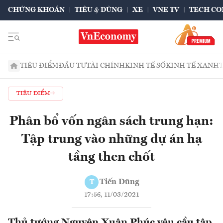
CHỨNG KHOÁN
TIÊU & DÙNG
XE
VNE TV
TECH CO
TIÊU ĐIỂM
ĐẦU TƯ
TÀI CHÍNH
KINH TẾ SỐ
KINH TẾ XANH
TIÊU ĐIỂM
Phân bổ vốn ngân sách trung hạn:
Tập trung vào những dự án hạ
tầng then chốt
Tiến Dũng
T
17:56, 11/03/2021
Thủ tướng Nguyên Xuân Phúc yêu cầu tập