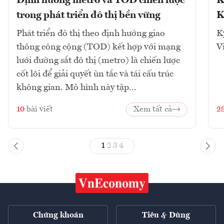
Định hướng metro và TOD chiến lược
K
trong phát triển đô thị bền vững
K
Phát triển đô thị theo định hướng giao
K
thông công cộng (TOD) kết hợp với mạng
V
lưới đường sắt đô thị (metro) là chiến lược
cốt lõi để giải quyết ùn tắc và tái cấu trúc
không gian. Mô hình này tập...
10
bài viết
Xem tất cả
2
1
2
3
4
Chứng khoán
Tiêu & Dùng