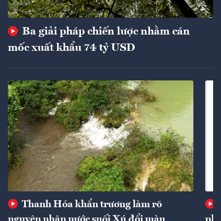
Ba giải pháp chiến lược nhằm cán
mốc xuất khẩu 74 tỷ USD
Thanh Hóa khẩn trương làm rõ
nguyên nhân nước suối Xú đổi màu
phí