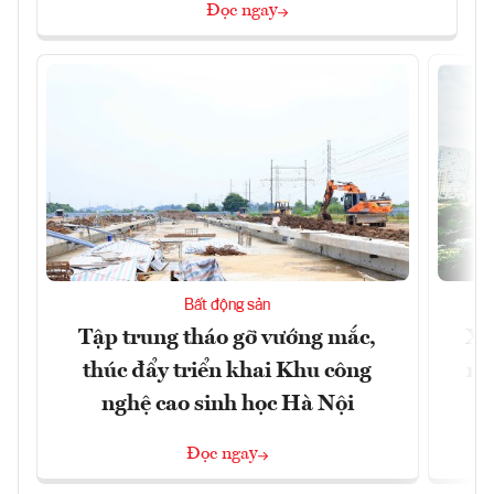
Đọc ngay
Bất động sản
Tập trung tháo gỡ vướng mắc,
Xâ
thúc đẩy triển khai Khu công
nâ
nghệ cao sinh học Hà Nội
Đọc ngay