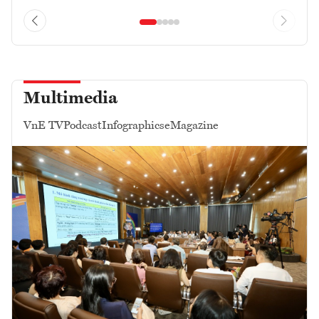
Multimedia
VnE TV
Podcast
Infographics
eMagazine