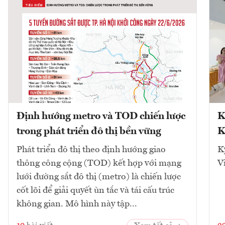
Định hướng metro và TOD chiến lược
K
trong phát triển đô thị bền vững
K
Phát triển đô thị theo định hướng giao
K
thông công cộng (TOD) kết hợp với mạng
V
lưới đường sắt đô thị (metro) là chiến lược
cốt lõi để giải quyết ùn tắc và tái cấu trúc
không gian. Mô hình này tập...