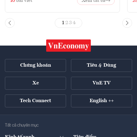
10
bài viết
Xem tất cả
2
1
2
3
4
Chứng khoán
Tiêu & Dùng
Xe
VnE TV
Tech Connect
English ++
Tất cả chuyên mục