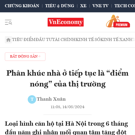
CHỨNG KHOÁN
TIÊU & DÙNG
XE
VNE TV
TECH CO
TIÊU ĐIỂM
ĐẦU TƯ
TÀI CHÍNH
KINH TẾ SỐ
KINH TẾ XANH
BẤT ĐỘNG SẢN
Phân khúc nhà ở tiếp tục là “điểm
nóng” của thị trường
Thanh Xuân
T
11:05, 14/08/2024
Loại hình căn hộ tại Hà Nội trong 6 tháng
đầu năm ghi nhận mối quan tâm tăng đột