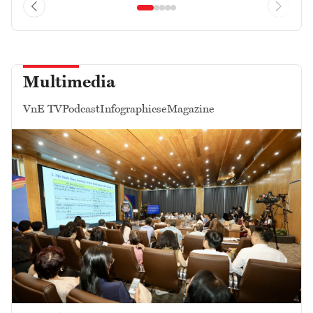
Multimedia
VnE TV
Podcast
Infographics
eMagazine