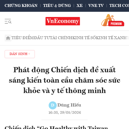
CHỨNG KHOÁN
TIÊU & DÙNG
XE
VNE TV
TECH CO
TIÊU ĐIỂM
ĐẦU TƯ
TÀI CHÍNH
KINH TẾ SỐ
KINH TẾ XANH
DÂN SINH
Phát động Chiến dịch đề xuất
sáng kiến toàn cầu chăm sóc sức
khỏe và y tế thông minh
Dũng Hiếu
D
16:38, 29/05/2026
Chiến dịch “Go Healthy with Taiwan