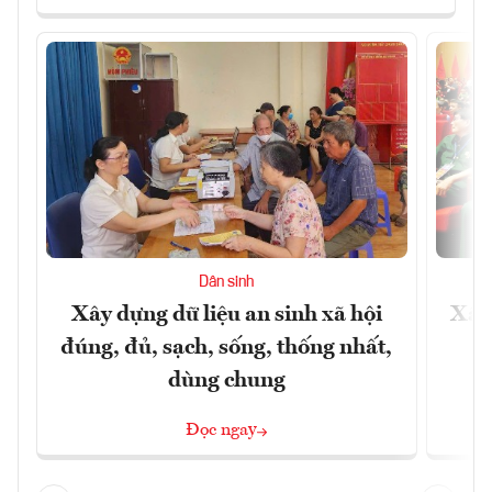
Dân sinh
Xây dựng dữ liệu an sinh xã hội
Xây
đúng, đủ, sạch, sống, thống nhất,
dùng chung
Đọc ngay