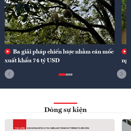
Ba giải pháp chiến lược nhằm cán mốc
xuất khẩu 74 tỷ USD
ngu
Dòng sự kiện