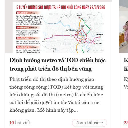
Định hướng metro và TOD chiến lược
K
trong phát triển đô thị bền vững
K
Phát triển đô thị theo định hướng giao
K
thông công cộng (TOD) kết hợp với mạng
V
lưới đường sắt đô thị (metro) là chiến lược
cốt lõi để giải quyết ùn tắc và tái cấu trúc
không gian. Mô hình này tập...
10
bài viết
Xem tất cả
2