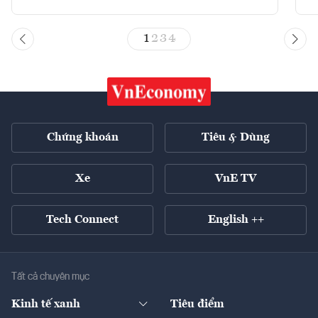
1
2
3
4
Chứng khoán
Tiêu & Dùng
Xe
VnE TV
Tech Connect
English ++
Tất cả chuyên mục
Kinh tế xanh
Tiêu điểm