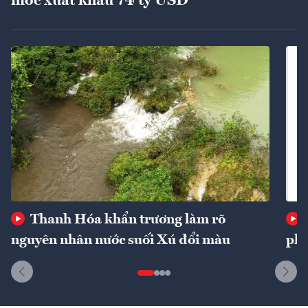
mốc xuất khẩu 74 tỷ USD
Thanh Hóa khẩn trương làm rõ
nguyên nhân nước suối Xú đổi màu
phí