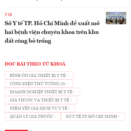
Y tế
Sở Y tế TP. Hồ Chí Minh đề xuất mở
hai bệnh viện chuyên khoa trên khu
đất công bỏ trống
ĐỌC BÀI THEO TỪ KHOÁ
BÌNH ỔN GIÁ THIẾT BỊ Y TẾ
CÔNG ĐIỆN THỦ TƯỚNG 28
DOANH NGHIỆP THIẾT BỊ Y TẾ
GIÁ THUỐC VÀ THIẾT BỊ Y TẾ
NIÊM YẾT GIÁ DỊCH VỤ Y TẾ
QUẢN LÝ GIÁ THUỐC
SỞ Y TẾ TP.HỒ CHÍ MINH