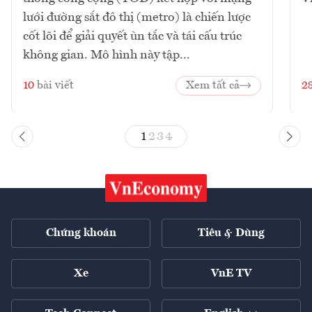
lưới đường sắt đô thị (metro) là chiến lược
cốt lõi để giải quyết ùn tắc và tái cấu trúc
không gian. Mô hình này tập...
10
bài viết
Xem tất cả
2
1
2
3
4
Chứng khoán
Tiêu & Dùng
Xe
VnE TV