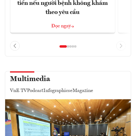
tiền nếu người bệnh không khám
l
theo yêu cầu
Đọc ngay
Multimedia
VnE TV
Podcast
Infographics
eMagazine