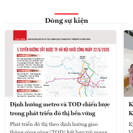
Dòng sự kiện
Định hướng metro và TOD chiến lược
K
trong phát triển đô thị bền vững
K
Phát triển đô thị theo định hướng giao
K
thông công cộng (TOD) kết hợp với mạng
V