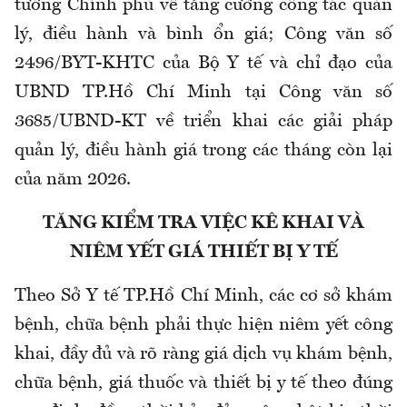
tướng Chính phủ về tăng cường công tác quản
lý, điều hành và bình ổn giá; Công văn số
2496/BYT-KHTC của Bộ Y tế và chỉ đạo của
UBND TP.Hồ Chí Minh tại Công văn số
3685/UBND-KT về triển khai các giải pháp
quản lý, điều hành giá trong các tháng còn lại
của năm 2026.
TĂNG KIỂM TRA VIỆC KÊ KHAI VÀ
NIÊM YẾT GIÁ THIẾT BỊ Y TẾ
Theo Sở Y tế TP.Hồ Chí Minh, các cơ sở khám
bệnh, chữa bệnh phải thực hiện niêm yết công
khai, đầy đủ và rõ ràng giá dịch vụ khám bệnh,
chữa bệnh, giá thuốc và thiết bị y tế theo đúng