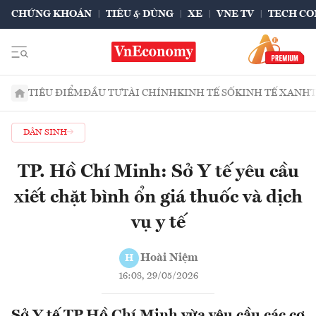
CHỨNG KHOÁN
TIÊU & DÙNG
XE
VNE TV
TECH CO
TIÊU ĐIỂM
ĐẦU TƯ
TÀI CHÍNH
KINH TẾ SỐ
KINH TẾ XANH
DÂN SINH
TP. Hồ Chí Minh: Sở Y tế yêu cầu
xiết chặt bình ổn giá thuốc và dịch
vụ y tế
Hoài Niệm
H
16:08, 29/05/2026
Sở Y tế TP.Hồ Chí Minh vừa yêu cầu các cơ