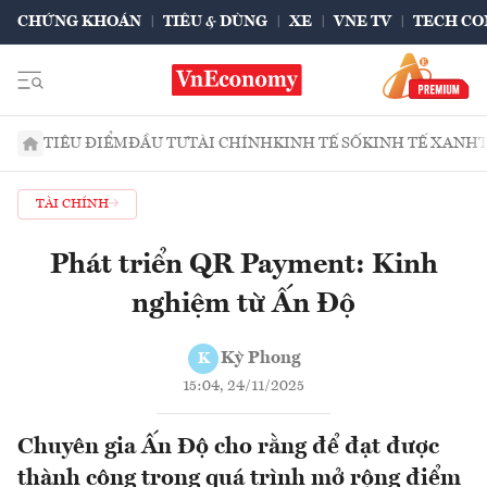
CHỨNG KHOÁN
TIÊU & DÙNG
XE
VNE TV
TECH CO
TIÊU ĐIỂM
ĐẦU TƯ
TÀI CHÍNH
KINH TẾ SỐ
KINH TẾ XANH
TÀI CHÍNH
Phát triển QR Payment: Kinh
nghiệm từ Ấn Độ
Kỳ Phong
K
15:04, 24/11/2025
Chuyên gia Ấn Độ cho rằng để đạt được
thành công trong quá trình mở rộng điểm