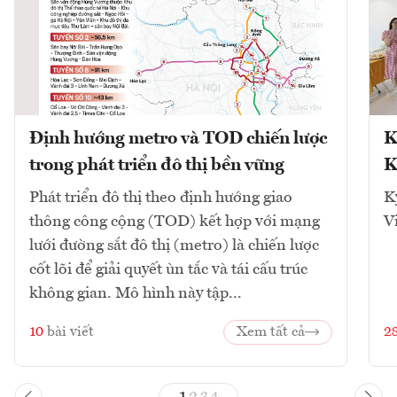
Định hướng metro và TOD chiến lược
K
trong phát triển đô thị bền vững
K
Phát triển đô thị theo định hướng giao
K
thông công cộng (TOD) kết hợp với mạng
V
lưới đường sắt đô thị (metro) là chiến lược
cốt lõi để giải quyết ùn tắc và tái cấu trúc
không gian. Mô hình này tập...
10
bài viết
Xem tất cả
2
1
2
3
4