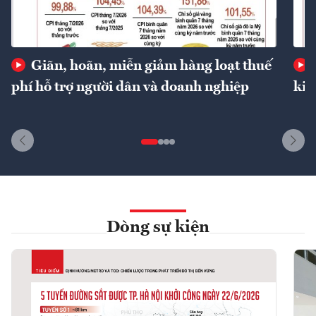
Giãn, hoãn, miễn giảm hàng loạt thuế
phí hỗ trợ người dân và doanh nghiệp
kin
Dòng sự kiện