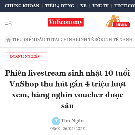
CHỨNG KHOÁN
TIÊU & DÙNG
XE
VNE TV
TECH CO
TIÊU ĐIỂM
ĐẦU TƯ
TÀI CHÍNH
KINH TẾ SỐ
KINH TẾ XANH
DOANH NGHIỆP
Phiên livestream sinh nhật 10 tuổi
VnShop thu hút gần 4 triệu lượt
xem, hàng nghìn voucher được
săn
Thu Ngân
T
08:01, 26/05/2026