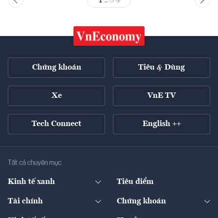
Chứng khoán
Tiêu & Dùng
Xe
VnE TV
Tech Connect
English ++
Tất cả chuyên mục
Kinh tế xanh
Tiêu điểm
Chuyển động xanh
Tài chính
Chứng khoán
Pháp lý
Ngân hàng
Doanh nghiệp niêm yết