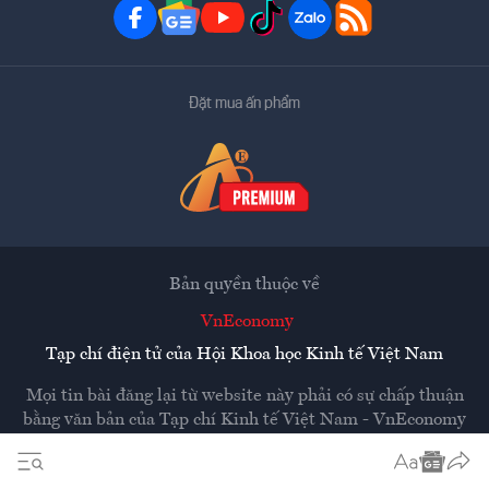
Đặt mua ấn phẩm
Bản quyền thuộc về
VnEconomy
Tạp chí điện tử của Hội Khoa học Kinh tế Việt Nam
Mọi tin bài đăng lại từ website này phải có sự chấp thuận
bằng văn bản của
Tạp chí Kinh tế Việt Nam - VnEconomy
Các trang liên kết ra ngoài sẽ được mở ra ở cửa sổ mới.
VnEconomy không chịu trách nhiệm nội dung các trang