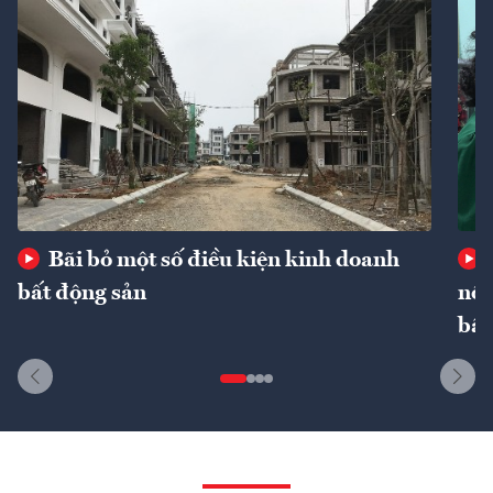
Bãi bỏ một số điều kiện kinh doanh
bất động sản
nôn
bất