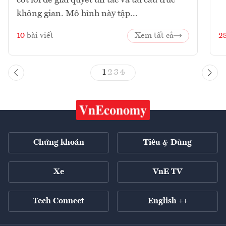
không gian. Mô hình này tập...
10
bài viết
Xem tất cả
2
1
2
3
4
Chứng khoán
Tiêu & Dùng
Xe
VnE TV
Tech Connect
English ++