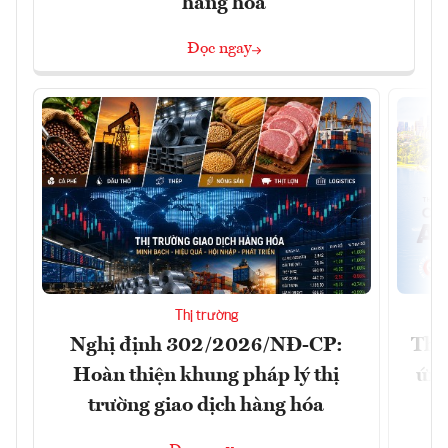
hàng hóa
Đọc ngay
Thị trường
Nghị định 302/2026/NĐ-CP:
Tha
Hoàn thiện khung pháp lý thị
ứng
trường giao dịch hàng hóa