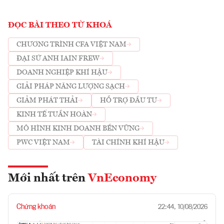
ĐỌC BÀI THEO TỪ KHOÁ
CHƯƠNG TRÌNH CFA VIỆT NAM
ĐẠI SỨ ANH IAIN FREW
DOANH NGHIỆP KHÍ HẬU
GIẢI PHÁP NĂNG LƯỢNG SẠCH
GIẢM PHÁT THẢI
HỖ TRỢ ĐẦU TƯ
KINH TẾ TUẦN HOÀN
MÔ HÌNH KINH DOANH BỀN VỮNG
PWC VIỆT NAM
TÀI CHÍNH KHÍ HẬU
Mới nhất trên
VnEconomy
Chứng khoán
22:44, 10/08/2026