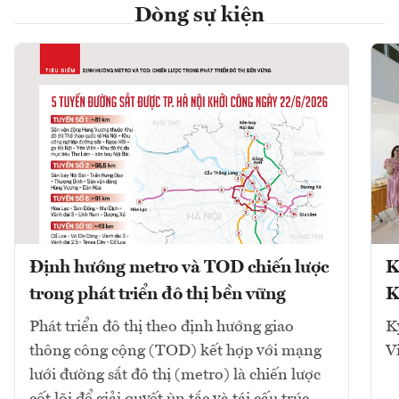
Dòng sự kiện
Định hướng metro và TOD chiến lược
K
trong phát triển đô thị bền vững
K
Phát triển đô thị theo định hướng giao
K
thông công cộng (TOD) kết hợp với mạng
V
lưới đường sắt đô thị (metro) là chiến lược
cốt lõi để giải quyết ùn tắc và tái cấu trúc