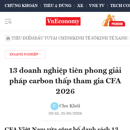
CHỨNG KHOÁN
TIÊU & DÙNG
XE
VNE TV
TECH CO
TIÊU ĐIỂM
ĐẦU TƯ
TÀI CHÍNH
KINH TẾ SỐ
KINH TẾ XANH
DOANH NGHIỆP
13 doanh nghiệp tiên phong giải
pháp carbon thấp tham gia CFA
2026
Chu Khôi
C
20:58, 25/05/2026
CFA Việt Nam vừa công bố danh sách 13