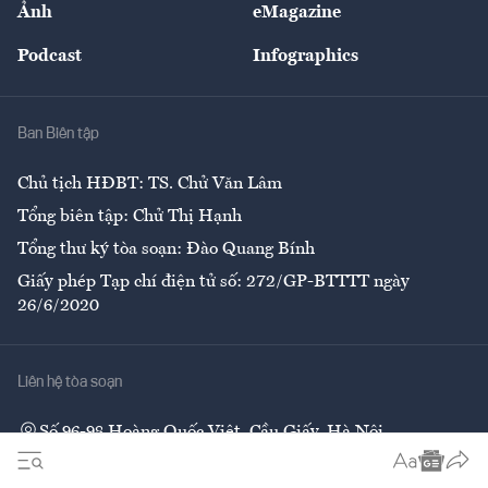
Ảnh
eMagazine
Đẹp +
An sinh
Podcast
Infographics
Giải trí
Y tế
Nhà
Ban Biên tập
Ẩm thực
Chủ tịch HĐBT: TS. Chử Văn Lâm
Tổng biên tập: Chử Thị Hạnh
Tổng thư ký tòa soạn: Đào Quang Bính
Giấy phép Tạp chí điện tử số: 272/GP-BTTTT ngày
26/6/2020
Liên hệ tòa soạn
Số 96-98 Hoàng Quốc Việt, Cầu Giấy, Hà Nội
02437552050