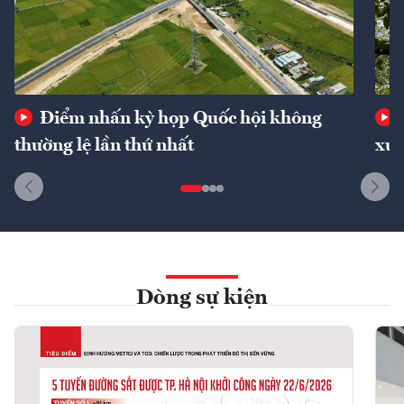
Điểm nhấn kỳ họp Quốc hội không
thường lệ lần thứ nhất
xuấ
Dòng sự kiện