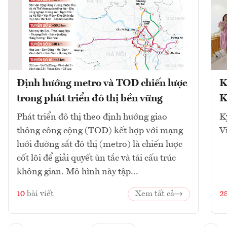
Định hướng metro và TOD chiến lược
K
trong phát triển đô thị bền vững
K
Phát triển đô thị theo định hướng giao
K
thông công cộng (TOD) kết hợp với mạng
V
lưới đường sắt đô thị (metro) là chiến lược
cốt lõi để giải quyết ùn tắc và tái cấu trúc
không gian. Mô hình này tập...
10
bài viết
Xem tất cả
2