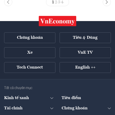
1
2
3
4
Chứng khoán
Tiêu & Dùng
Xe
VnE TV
Tech Connect
English ++
Tất cả chuyên mục
Kinh tế xanh
Tiêu điểm
Chuyển động xanh
Tài chính
Chứng khoán
Pháp lý