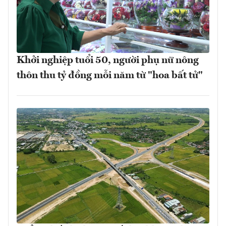
Khởi nghiệp tuổi 50, người phụ nữ nông
thôn thu tỷ đồng mỗi năm từ "hoa bất tử"