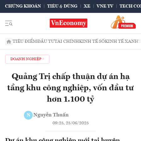
CHỨNG KHOÁN
TIÊU & DÙNG
XE
VNE TV
TECH CO
TIÊU ĐIỂM
ĐẦU TƯ
TÀI CHÍNH
KINH TẾ SỐ
KINH TẾ XANH
DOANH NGHIỆP
Quảng Trị chấp thuận dự án hạ
tầng khu công nghiệp, vốn đầu tư
hơn 1.100 tỷ
Nguyễn Thuấn
N
09:25, 25/06/2025
Dự án khu công nghiệp mới tại huyện