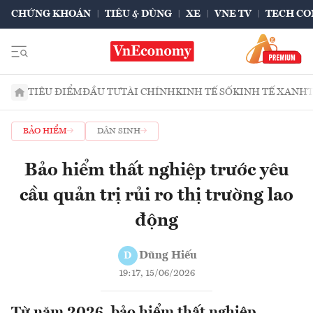
CHỨNG KHOÁN
TIÊU & DÙNG
XE
VNE TV
TECH CO
TIÊU ĐIỂM
ĐẦU TƯ
TÀI CHÍNH
KINH TẾ SỐ
KINH TẾ XANH
BẢO HIỂM
DÂN SINH
Bảo hiểm thất nghiệp trước yêu
cầu quản trị rủi ro thị trường lao
động
Dũng Hiếu
D
19:17, 15/06/2026
Từ năm 2026, bảo hiểm thất nghiệp