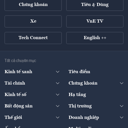
Chứng khoán
Tiêu & Dùng
Xe
VnE TV
Tech Connect
English ++
Tất cả chuyên mục
Kinh tế xanh
Tiêu điểm
Chuyển động xanh
Tài chính
Chứng khoán
Pháp lý
Ngân hàng
Doanh nghiệp niêm yết
Kinh tế số
Hạ tầng
Thương hiệu xanh
Thị trường vốn
Thị trường
Sản phẩm - Thị trường
Bất động sản
Thị trường
Diễn đàn
Thuế
Đầu tư
Tài sản số
Chính sách
Xuất nhập khẩu
Thế giới
Doanh nghiệp
Bảo hiểm
Quốc tế
Dịch vụ số
Thị trường
Khung pháp lý
Kinh tế
Chuyển động