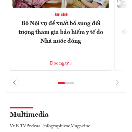
Dân sinh
Bộ Nội vụ đề xuất bổ sung đối
H
tượng tham gia bảo hiểm y tế do
thấ
Nhà nước đóng
Đọc ngay
Multimedia
VnE TV
Podcast
Infographics
eMagazine