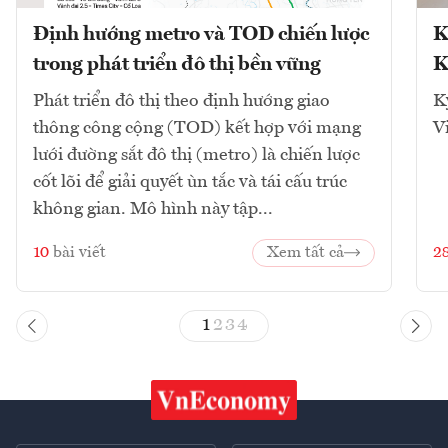
Định hướng metro và TOD chiến lược
K
trong phát triển đô thị bền vững
K
Phát triển đô thị theo định hướng giao
K
thông công cộng (TOD) kết hợp với mạng
V
lưới đường sắt đô thị (metro) là chiến lược
cốt lõi để giải quyết ùn tắc và tái cấu trúc
không gian. Mô hình này tập...
10
bài viết
Xem tất cả
2
1
2
3
4