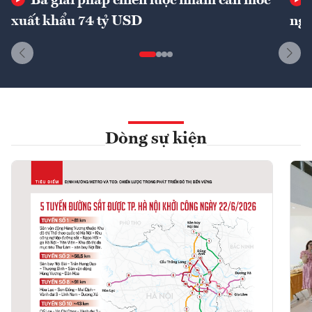
Ba giải pháp chiến lược nhằm cán mốc
xuất khẩu 74 tỷ USD
ngu
Dòng sự kiện