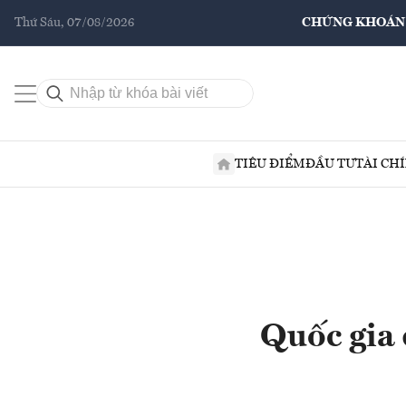
Thứ Sáu, 07/08/2026
CHỨNG KHOÁN
TIÊU ĐIỂM
ĐẦU TƯ
TÀI CH
Quốc gia 