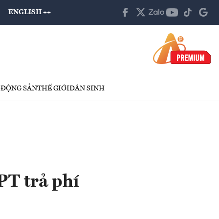
ENGLISH ++
 ĐỘNG SẢN
THẾ GIỚI
DÂN SINH
PT trả phí