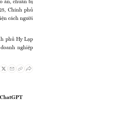
áo án, chuẩn bị
025, Chính phủ
iện cách người
nh phủ Hy Lạp
 doanh nghiệp
a ChatGPT