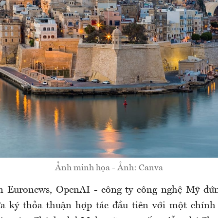
Ảnh minh họa - Ảnh: Canva
in Euronews, OpenAI - công ty công nghệ Mỹ đứn
a ký thỏa thuận hợp tác đầu tiên với một chính 