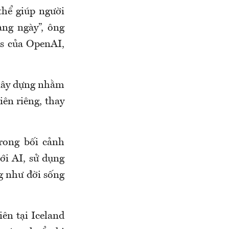
thể giúp người
àng ngày”, ông
es của OpenAI,
 xây dựng nhằm
iên riêng, thay
rong bối cảnh
ới AI, sử dụng
g như đời sống
ên tại Iceland