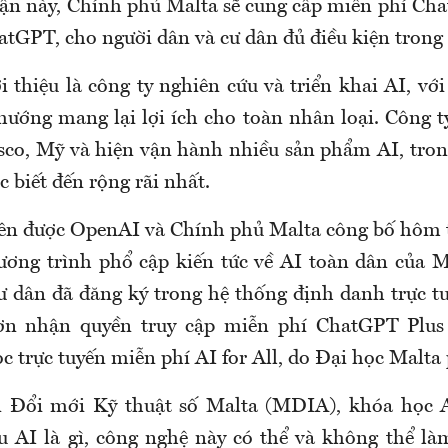
ận này, Chính phủ Malta sẽ cung cấp miễn phí Cha
hatGPT, cho người dân và cư dân đủ điều kiện trong
i thiệu là công ty nghiên cứu và triển khai AI, vớ
hướng mang lại lợi ích cho toàn nhân loại. Công t
isco, Mỹ và hiện vận hành nhiều sản phẩm AI, tr
c biết đến rộng rãi nhất.
ên được OpenAI và Chính phủ Malta công bố hôm t
ơng trình phổ cập kiến tức về AI toàn dân của M
ư dân đã đăng ký trong hệ thống định danh trực t
ơn nhận quyền truy cập miễn phí ChatGPT Plus
 trực tuyến miễn phí AI for All, do Đại học Malta 
 Đổi mới Kỹ thuật số Malta (MDIA), khóa học AI
u AI là gì, công nghệ này có thể và không thể là