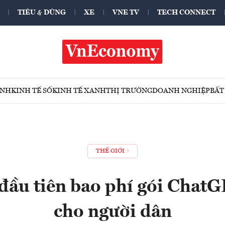
TIÊU & DÙNG
XE
VNE TV
TECH CONNECT
ÍNH
KINH TẾ SỐ
KINH TẾ XANH
THỊ TRƯỜNG
DOANH NGHIỆP
BẤT
THẾ GIỚI
đầu tiên bao phí gói ChatG
cho người dân