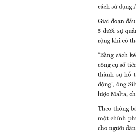
cách sử dụng A
Giai đoạn đầu
5 dưới sự qu
rộng khi có t
“Bằng cách kế
công cụ số tiê
thành sự hỗ t
động”, ông Si
lược Malta, ch
Theo thông bá
một chính phủ
cho người dân