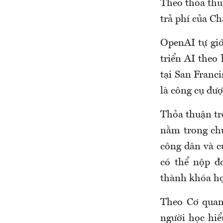
Theo thỏa thu
trả phí của C
OpenAI tự giớ
triển AI theo 
tại San Franc
là công cụ đượ
Thỏa thuận tr
nằm trong chư
công dân và c
có thể nộp đ
thành khóa học
Theo Cơ quan
người học hiể