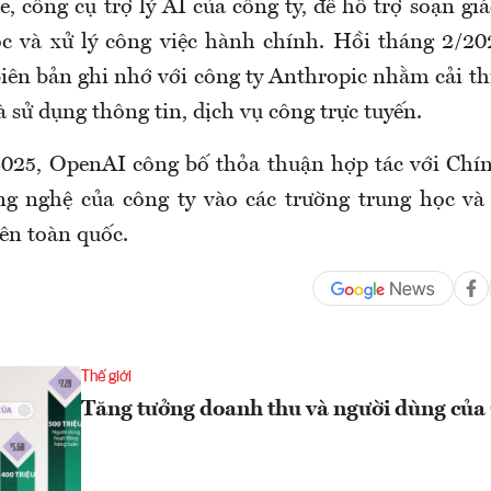
, công cụ trợ lý AI của công ty, để hỗ trợ soạn gi
học và xử lý công việc hành chính. Hồi tháng 2/2
iên bản ghi nhớ với công ty Anthropic nhằm cải th
à sử dụng thông tin, dịch vụ công trực tuyến.
2025, OpenAI công bố thỏa thuận hợp tác với Chí
g nghệ của công ty vào các trường trung học và
ên toàn quốc.
Thế giới
Tăng tưởng doanh thu và người dùng củ