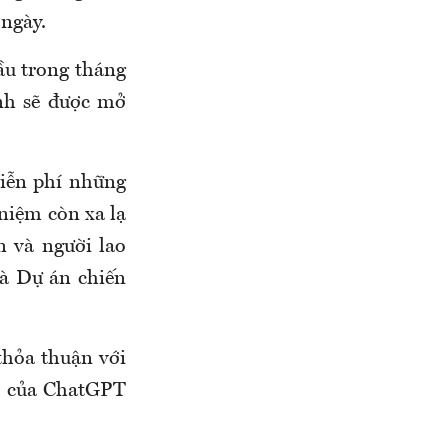
 ngày.
ầu trong tháng
nh sẽ được mở
miễn phí những
 niệm còn xa lạ
n và người lao
và Dự án chiến
thỏa thuận với
hí của ChatGPT