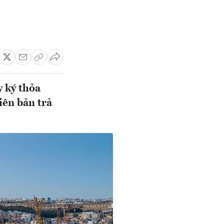
y ký thỏa
iên bản trả