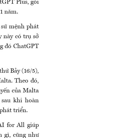
tGPT Plus, gói
 1 năm.
i sứ mệnh phát
y này có trụ sở
ong đó ChatGPT
hứ Bảy (16/5),
alta. Theo đó,
uyến của Malta
 sau khi hoàn
phát triển.
 for All giúp
m gì, cũng như