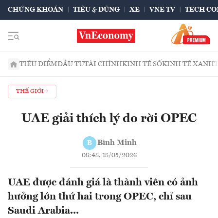
CHỨNG KHOÁN
TIÊU & DÙNG
XE
VNE TV
TECH CO
TIÊU ĐIỂM
ĐẦU TƯ
TÀI CHÍNH
KINH TẾ SỐ
KINH TẾ XANH
THẾ GIỚI
UAE giải thích lý do rời OPEC
Bình Minh
B
08:48, 18/05/2026
UAE được đánh giá là thành viên có ảnh
hưởng lớn thứ hai trong OPEC, chỉ sau
Saudi Arabia...