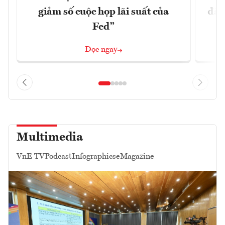
giảm số cuộc họp lãi suất của
đã 
Fed”
Đọc ngay
Multimedia
VnE TV
Podcast
Infographics
eMagazine