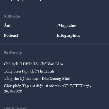
Tư vấn
Nông sản
Doanh nhân
Tư vấn Tiêu & Dùng
Infographics
Hạ tầng
Sức khỏe
Khung pháp lý
Doanh nghiệp
Địa phương
Thị trường
Bảo hiểm
Multimedia
Sự kiện
Nhân lực
Ảnh
eMagazine
Đẹp +
An sinh
Podcast
Infographics
Giải trí
Y tế
Nhà
Ban Biên tập
Ẩm thực
Chủ tịch HĐBT: TS. Chử Văn Lâm
Tổng biên tập: Chử Thị Hạnh
Tổng thư ký tòa soạn: Đào Quang Bính
Giấy phép Tạp chí điện tử số: 272/GP-BTTTT ngày
26/6/2020
Liên hệ tòa soạn