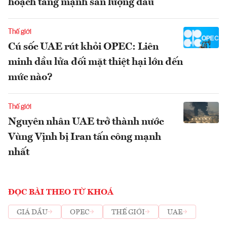
hoạch tăng mạnh sản lượng dầu
Thế giới
Cú sốc UAE rút khỏi OPEC: Liên
minh dầu lửa đối mặt thiệt hại lớn đến
mức nào?
Thế giới
Nguyên nhân UAE trở thành nước
Vùng Vịnh bị Iran tấn công mạnh
nhất
ĐỌC BÀI THEO TỪ KHOÁ
GIÁ DẦU
OPEC
THẾ GIỚI
UAE