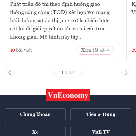
Phát triển đô thị theo định hướng giao
K
thông công cộng (TOD) kết hợp với mạng
V
lưới đường sắt đô thị (metro) là chiến lược
cốt lõi để giải quyết ùn tắc và tái cấu trúc
không gian. Mô hình này tập...
10
bài viết
Xem tất cả
2
1
2
3
4
Chứng khoán
Tiêu & Dùng
Xe
VnE TV