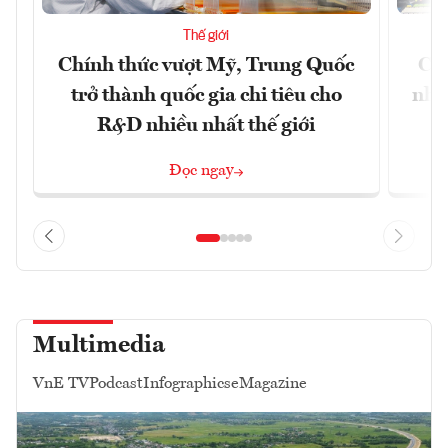
Thế giới
Chính thức vượt Mỹ, Trung Quốc
Chứ
trở thành quốc gia chi tiêu cho
nhờ
R&D nhiều nhất thế giới
Đọc ngay
Multimedia
VnE TV
Podcast
Infographics
eMagazine