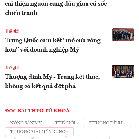
cải thiện nguồn cung dầu giữa cú sốc
chiến tranh
Thế giới
Trung Quốc cam kết “mở cửa rộng
hơn” với doanh nghiệp Mỹ
Thế giới
Thượng đỉnh Mỹ - Trung kết thúc,
không có kết quả đột phá
ĐỌC BÀI THEO TỪ KHOÁ
NÔNG SẢN MỸ
THẾ GIỚI
THƯỢNG ĐỈNH
THƯƠNG MẠI MỸ TRUNG