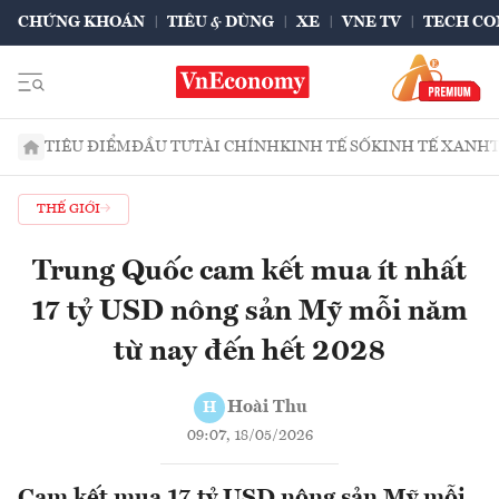
CHỨNG KHOÁN
TIÊU & DÙNG
XE
VNE TV
TECH CO
TIÊU ĐIỂM
ĐẦU TƯ
TÀI CHÍNH
KINH TẾ SỐ
KINH TẾ XANH
THẾ GIỚI
Trung Quốc cam kết mua ít nhất
17 tỷ USD nông sản Mỹ mỗi năm
từ nay đến hết 2028
Hoài Thu
H
09:07, 18/05/2026
Cam kết mua 17 tỷ USD nông sản Mỹ mỗi