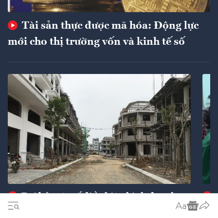
Tài sản thực được mã hóa: Động lực
mới cho thị trường vốn và kinh tế số
Bãi bỏ một số điều kiện kinh doanh
bất động sản
nôn