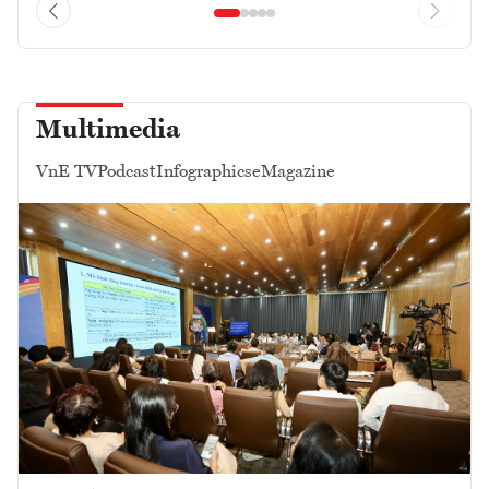
Multimedia
VnE TV
Podcast
Infographics
eMagazine