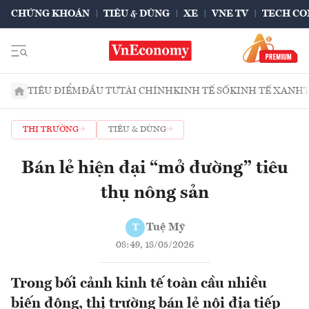
CHỨNG KHOÁN
TIÊU & DÙNG
XE
VNE TV
TECH CO
TIÊU ĐIỂM
ĐẦU TƯ
TÀI CHÍNH
KINH TẾ SỐ
KINH TẾ XANH
THỊ TRƯỜNG
TIÊU & DÙNG
Bán lẻ hiện đại “mở đường” tiêu
thụ nông sản
Tuệ Mỹ
T
08:49, 18/05/2026
Trong bối cảnh kinh tế toàn cầu nhiều
biến động, thị trường bán lẻ nội địa tiếp