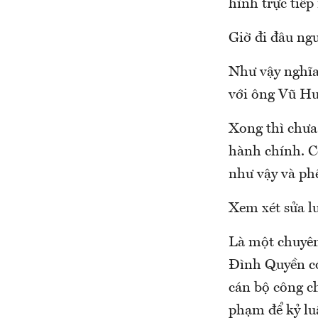
hình trực tiếp
Giờ đi đâu ng
Như vậy nghĩa 
với ông Vũ Hu
Xong thì chưa
hành chính. C
như vậy và ph
Xem xét sửa l
Là một chuyên
Đình Quyền có 
cán bộ công ch
phạm để kỷ lu