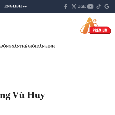
ENGLISH ++
 ĐỘNG SẢN
THẾ GIỚI
DÂN SINH
ông Vũ Huy