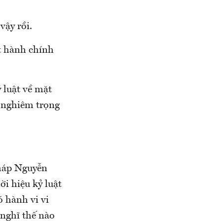
vậy rồi.
ật hành chính
 luật về mặt
à nghiêm trọng
pháp Nguyễn
i hiệu kỷ luật
ó hành vi vi
nghĩ thế nào