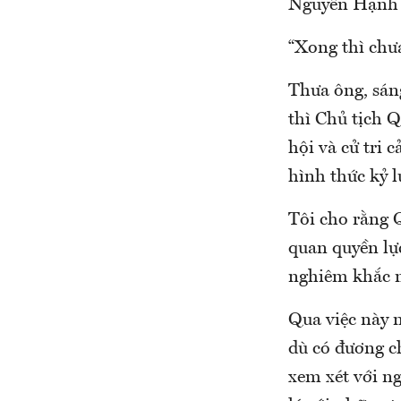
Nguyễn Hạnh P
“Xong thì chư
Thưa ông, sán
thì Chủ tịch 
hội và cử tri 
hình thức kỷ 
Tôi cho rằng Q
quan quyền lự
nghiêm khắc n
Qua việc này n
dù có đương ch
xem xét với ng