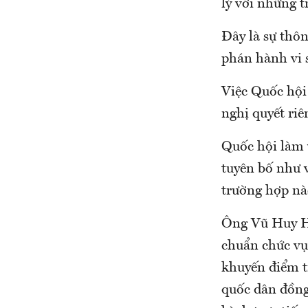
lý với những t
Đây là sự thô
phán hành vi 
Việc Quốc hội
nghị quyết ri
Quốc hội làm v
tuyên bố như v
trường hợp nà
Ông Vũ Huy Ho
chuẩn chức vụ
khuyến điểm tr
quốc dân đồng