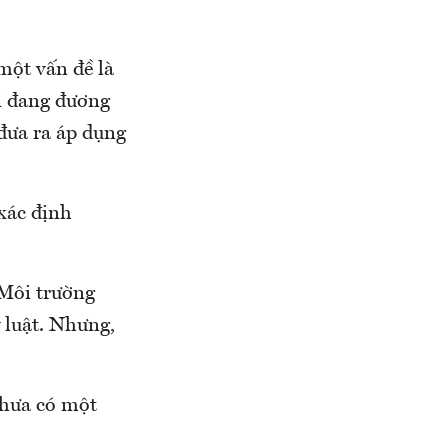
một vấn đề là
i đang đương
đưa ra áp dụng
 xác định
 Môi trường
 luật. Nhưng,
chưa có một