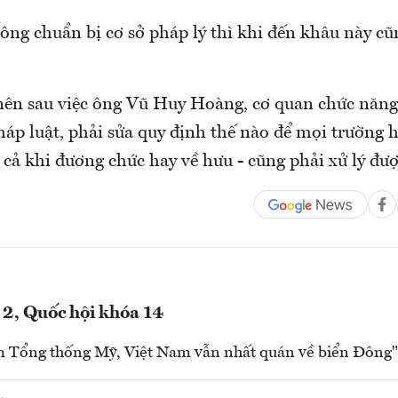
ng chuẩn bị cơ sở pháp lý thì khi đến khâu này cũn
 nên sau việc ông Vũ Huy Hoàng, cơ quan chức năng
háp luật, phải sửa quy định thế nào để mọi trường 
 cả khi đương chức hay về hưu - cũng phải xử lý đượ
 2, Quốc hội khóa 14
m Tổng thống Mỹ, Việt Nam vẫn nhất quán về biển Đông"