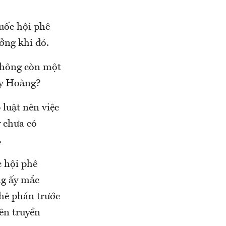
uốc hội phê
ởng khi đó.
 không còn một
uy Hoàng?
 luật nên việc
y chưa có
.
 hội phê
ng ấy mắc
phê phán trước
ên truyền