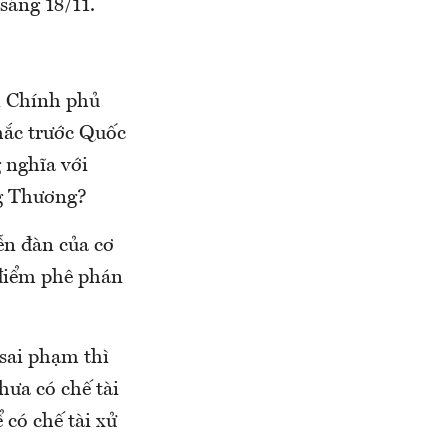
sáng 18/11.
n Chính phủ
hắc trước Quốc
 nghĩa với
ng Thương?
iễn đàn của cơ
 điểm phê phán
 sai phạm thì
hưa có chế tài
 có chế tài xử