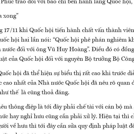
húc trao đổi với báo chí bên hành lang Quốc hội, 
a xong”
g 17/11 khi Quốc hội tiến hành chất vấn thành viê
Quốc hội hai lần nói: “Quốc hội phê phán nghiêm k
cả nước đối với ông Vũ Huy Hoàng”. Điều đó có đồng
luật của Quốc hội đối với nguyên Bộ trưởng Bộ Cô
uốc hội đã thể hiện sự biểu thị rất cao khi trước d
c cao nhất của Nhà nước Quốc hội đã nêu rõ quan
hư thế là cũng thoả đáng.
êu thông điệp là tới đây phải chế tài với cán bộ mà
ức hay nghỉ hưu cũng cần phải xử lý. Hiện tại thì c
ười về hưu thì tới đây cần sửa quy định pháp luật để