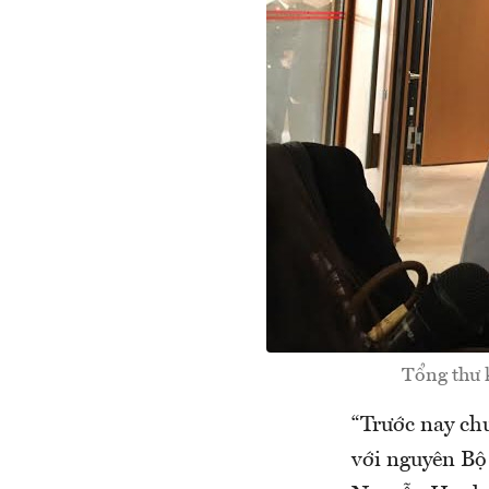
Tổng thư k
“Trước nay ch
với nguyên Bộ