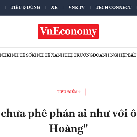
TIÊU & DÙNG
XE
VNE TV
TECH CONNECT
ÍNH
KINH TẾ SỐ
KINH TẾ XANH
THỊ TRƯỜNG
DOANH NGHIỆP
BẤT
TIÊU ĐIỂM
 chưa phê phán ai như với 
Hoàng"