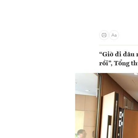
“Giờ đi đâu 
rồi”, Tổng t