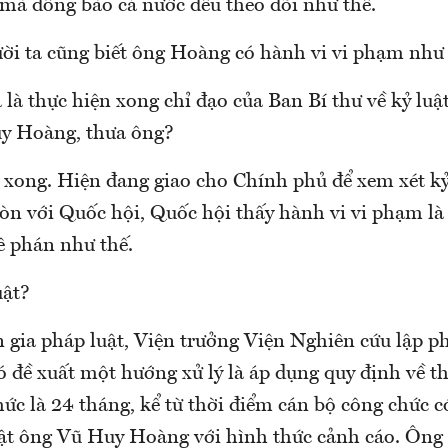
 mà đồng bào cả nước đều theo dõi như thế.
ười ta cũng biết ông Hoàng có hành vi vi phạm như 
là thực hiện xong chỉ đạo của Ban Bí thư về kỷ lu
y Hoàng, thưa ông?
 xong. Hiện đang giao cho Chính phủ để xem xét kỷ
òn với Quốc hội, Quốc hội thấy hành vi vi phạm l
ê phán như thế.
uật?
 gia pháp luật, Viện trưởng Viện Nghiên cứu lập 
đề xuất một hướng xử lý là áp dụng quy định về thờ
ức là 24 tháng, kể từ thời điểm cán bộ công chức c
ật ông Vũ Huy Hoàng với hình thức cảnh cáo. Ông 