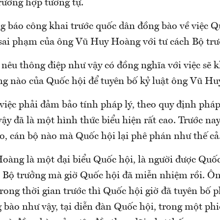
rường hợp tương tự.
ng báo công khai trước quốc dân đồng bào về việc Q
sai phạm của ông Vũ Huy Hoàng với tư cách Bộ trư
 nêu thông điệp như vậy có đồng nghĩa với việc sẽ
êng nào của Quốc hội để tuyên bố kỷ luật ông Vũ H
iệc phải đảm bảo tính pháp lý, theo quy định pháp
ậy đã là một hình thức biểu hiện rất cao. Trước na
o, cán bộ nào mà Quốc hội lại phê phán như thế cả
àng là một đại biểu Quốc hội, là người được Quốc
 Bộ trưởng mà giờ Quốc hội đã miễn nhiệm rồi. Ô
ong thời gian trước thì Quốc hội giờ đã tuyên bố 
 bào như vậy, tại diễn đàn Quốc hội, trong một phi