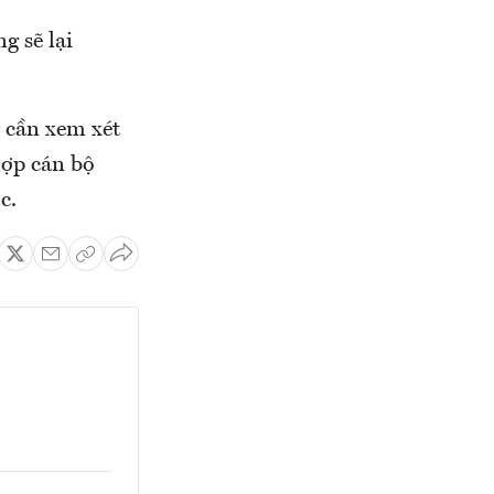
g sẽ lại
 cần xem xét
hợp cán bộ
c.