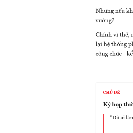
Nhưng nếu khô
vướng?
Chính vì thế,
lại hệ thống p
công chức - kể
CHỦ ĐỀ
Kỳ họp thứ
"Dù ai là