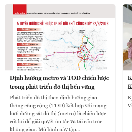
Định hướng metro và TOD chiến lược
K
trong phát triển đô thị bền vững
K
Phát triển đô thị theo định hướng giao
K
thông công cộng (TOD) kết hợp với mạng
V
lưới đường sắt đô thị (metro) là chiến lược
cốt lõi để giải quyết ùn tắc và tái cấu trúc
không gian. Mô hình này tập...