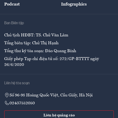
Podcast
Infographics
Giải trí
Y tế
Nhà
Ban Biên tập
Ẩm thực
Chủ tịch HĐBT: TS. Chử Văn Lâm
Tổng biên tập: Chử Thị Hạnh
Tổng thư ký tòa soạn: Đào Quang Bính
Giấy phép Tạp chí điện tử số: 272/GP-BTTTT ngày
26/6/2020
Liên hệ tòa soạn
Số 96-98 Hoàng Quốc Việt, Cầu Giấy, Hà Nội
02437552050
Liên hệ quảng cáo