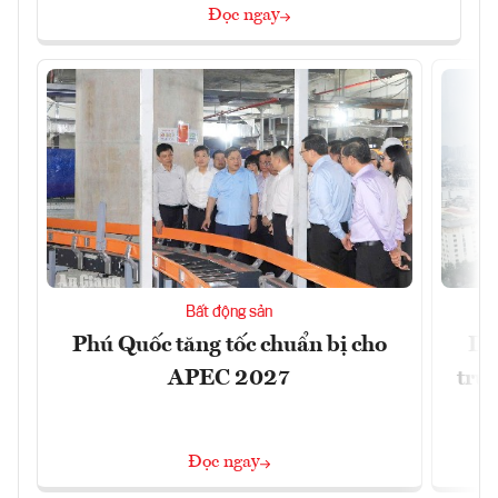
Đọc ngay
Bất động sản
Phú Quốc tăng tốc chuẩn bị cho
Dò
APEC 2027
trườ
Đọc ngay