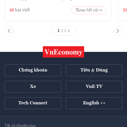
10
bài viết
Xem tất cả
2
1
2
3
4
Chứng khoán
Tiêu & Dùng
Xe
VnE TV
Tech Connect
English ++
Tất cả chuyên mục