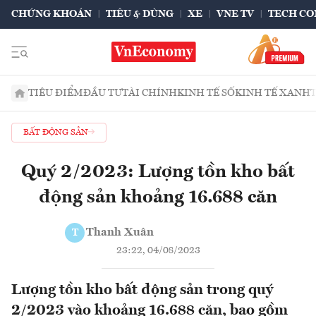
CHỨNG KHOÁN
TIÊU & DÙNG
XE
VNE TV
TECH CO
TIÊU ĐIỂM
ĐẦU TƯ
TÀI CHÍNH
KINH TẾ SỐ
KINH TẾ XANH
BẤT ĐỘNG SẢN
Quý 2/2023: Lượng tồn kho bất
động sản khoảng 16.688 căn
Thanh Xuân
T
23:22, 04/08/2023
Lượng tồn kho bất động sản trong quý
2/2023 vào khoảng 16.688 căn, bao gồm