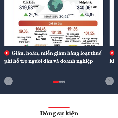
Giãn, hoãn, miễn giảm hàng loạt thuế
phí hỗ trợ người dân và doanh nghiệp
kin
Dòng sự kiện