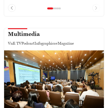
Multimedia
VnE TV
Podcast
Infographics
eMagazine