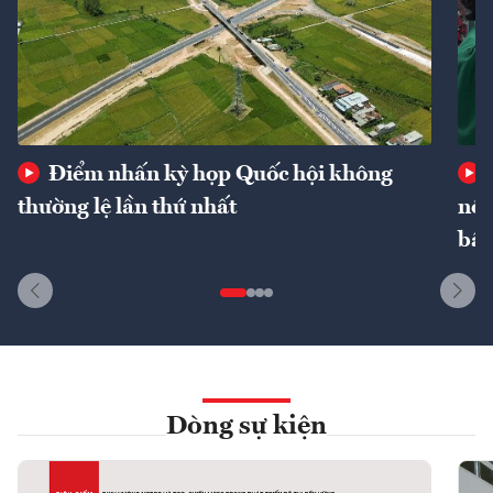
Điểm nhấn kỳ họp Quốc hội không
thường lệ lần thứ nhất
nôn
bất
Dòng sự kiện