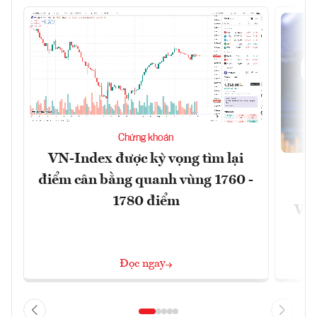
Chứng khoán
VN-Index được kỳ vọng tìm lại
điểm cân bằng quanh vùng 1760 -
G
1780 điểm
VN
Đọc ngay