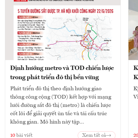
Định hướng metro và TOD chiến lược
K
trong phát triển đô thị bền vững
K
Phát triển đô thị theo định hướng giao
K
thông công cộng (TOD) kết hợp với mạng
V
lưới đường sắt đô thị (metro) là chiến lược
cốt lõi để giải quyết ùn tắc và tái cấu trúc
không gian. Mô hình này tập...
10
bài viết
Xem tất cả
2