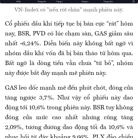
VN-Index có "nến rút chân" mạnh phiên này.
Cổ phiếu dầu khí tiếp tục bị bán cực “rát” hôm
nay, BSR, PVD có lúc chạm sàn, GAS giảm sâu
nhất -6,24%. Diễn biến này không bất ngờ vì
nhóm dầu khí vốn đã bị bán tháo từ hôm qua.
Bất ngờ là dòng tiền vẫn chưa “từ bỏ”, nhóm
này được bắt đáy mạnh mẽ phiên này.
GAS leo dốc mạnh mẽ đến phút chót, đóng cửa
tăng ngược 3,7%. Như vậy cổ phiếu này dao
động tới 10,6% trong phiên này. BSR tuy không
đóng cửa mức cao nhất nhưng cũng tăng
2,09%, tương đương dao động tối đa 10,6% và
phục hồi từ đáy khoảng 9,66%. PLX đảo chiều