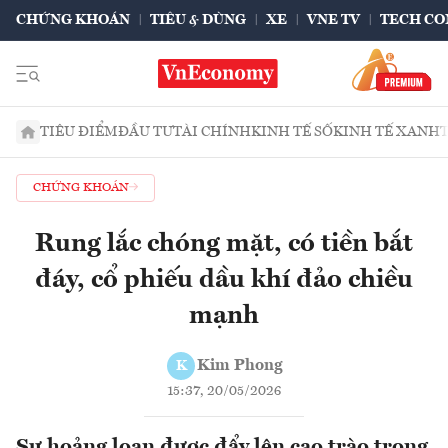
CHỨNG KHOÁN
TIÊU & DÙNG
XE
VNE TV
TECH CO
TIÊU ĐIỂM
ĐẦU TƯ
TÀI CHÍNH
KINH TẾ SỐ
KINH TẾ XANH
CHỨNG KHOÁN
Rung lắc chóng mặt, có tiền bắt
đáy, cổ phiếu dầu khí đảo chiều
mạnh
Kim Phong
K
15:37, 20/05/2026
Sự hoảng loạn được đẩy lên cao trào trong