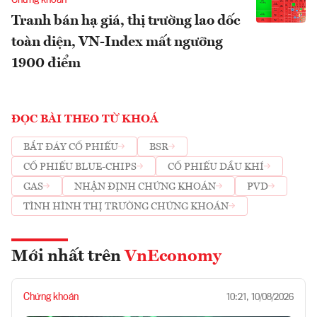
Chứng khoán
Tranh bán hạ giá, thị trường lao dốc
toàn diện, VN-Index mất ngưỡng
1900 điểm
ĐỌC BÀI THEO TỪ KHOÁ
BẮT ĐÁY CỔ PHIẾU
BSR
CỔ PHIẾU BLUE-CHIPS
CỔ PHIẾU DẦU KHÍ
GAS
NHẬN ĐỊNH CHỨNG KHOÁN
PVD
TÌNH HÌNH THỊ TRƯỜNG CHỨNG KHOÁN
Mới nhất trên
VnEconomy
Chứng khoán
10:21, 10/08/2026