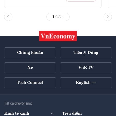
1
2
3
4
Chứng khoán
Tiêu & Dùng
Xe
VnE TV
Tech Connect
English ++
Tất cả chuyên mục
Kinh tế xanh
Tiêu điểm