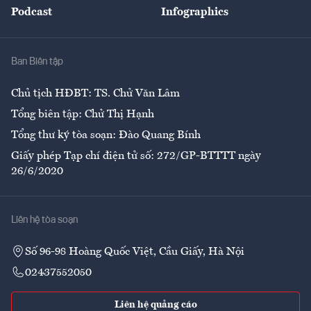
Podcast
Infographics
Giải trí
Y tế
Nhà
Ban Biên tập
Ẩm thực
Chủ tịch HĐBT: TS. Chử Văn Lâm
Tổng biên tập: Chử Thị Hạnh
Tổng thư ký tòa soạn: Đào Quang Bính
Giấy phép Tạp chí điện tử số: 272/GP-BTTTT ngày
26/6/2020
Liên hệ tòa soạn
Số 96-98 Hoàng Quốc Việt, Cầu Giấy, Hà Nội
02437552050
Liên hệ quảng cáo