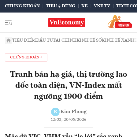
CHỨNG KHOÁN
TIÊU & DÙNG
XE
VNE TV
TECH CO
TIÊU ĐIỂM
ĐẦU TƯ
TÀI CHÍNH
KINH TẾ SỐ
KINH TẾ XANH
CHỨNG KHOÁN
Tranh bán hạ giá, thị trường lao
dốc toàn diện, VN-Index mất
ngưỡng 1900 điểm
Kim Phong
K
12:02, 20/05/2026
Mặc dù VIC, VHM vẫn “le lói” sắc xanh