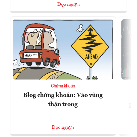
Đọc ngay
Chứng khoán
Blog chứng khoán: Vào vùng
V
thận trọng
ph
Đọc ngay