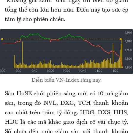
“khoảng giá xanh” đầu ngày thì biên độ giảm
tổng thể còn lớn hơn nữa. Điều này tạo sức ép
tâm lý cho phiên chiều.
Diễn biến VN-Index sáng nay.
Sàn HoSE chốt phiên sáng mới có 10 mã giảm
sàn, trong đó NVL, DXG, TCH thanh khoản
cao nhất trên trăm tỷ đồng. HDG, DXS, HHS,
HDC là các mã khác giao dịch cỡ vài chục tỷ.
Số chưa đến mức giảm sàn với thanh khoản