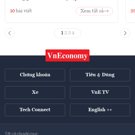
10
bài viết
Xem tất cả
2
1
2
3
4
Chứng khoán
Tiêu & Dùng
Xe
VnE TV
Tech Connect
English ++
Tất cả chuyên mục