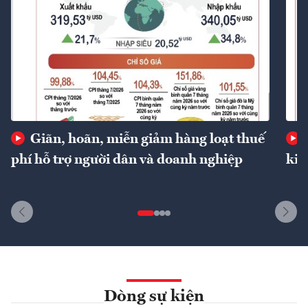
Giãn, hoãn, miễn giảm hàng loạt thuế
phí hỗ trợ người dân và doanh nghiệp
kin
Dòng sự kiện