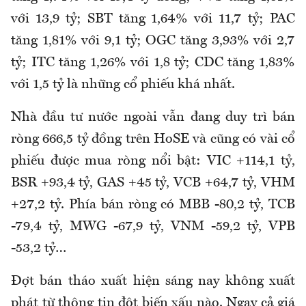
với 13,9 tỷ; SBT tăng 1,64% với 11,7 tỷ; PAC
tăng 1,81% với 9,1 tỷ; OGC tăng 3,93% với 2,7
tỷ; ITC tăng 1,26% với 1,8 tỷ; CDC tăng 1,83%
với 1,5 tỷ là những cổ phiếu khá nhất.
Nhà đầu tư nước ngoài vẫn đang duy trì bán
ròng 666,5 tỷ đồng trên HoSE và cũng có vài cổ
phiếu được mua ròng nổi bật: VIC +114,1 tỷ,
BSR +93,4 tỷ, GAS +45 tỷ, VCB +64,7 tỷ, VHM
+27,2 tỷ. Phía bán ròng có MBB -80,2 tỷ, TCB
-79,4 tỷ, MWG -67,9 tỷ, VNM -59,2 tỷ, VPB
-53,2 tỷ…
Đợt bán tháo xuất hiện sáng nay không xuất
phát từ thông tin đột biến xấu nào. Ngay cả giá