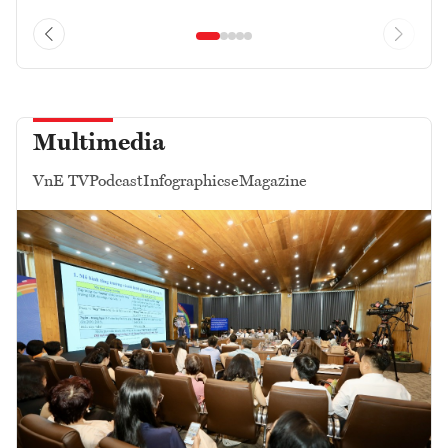
Multimedia
VnE TV
Podcast
Infographics
eMagazine