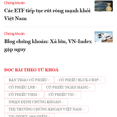
Chứng khoán
Các ETF tiếp tục rút ròng mạnh khỏi
Việt Nam
Chứng khoán
Blog chứng khoán: Xả lớn, VN-Index
gặp nguy
ĐỌC BÀI THEO TỪ KHOÁ
BÁN THÁO CỔ PHIẾU
CỔ PHIẾU BLUE-CHIP
CỔ PHIẾU LPB
CỔ PHIẾU NGÂN HÀNG
CỔ PHIẾU VHM
CỔ PHIẾU VIC
NHẬN ĐỊNH CHỨNG KHOÁN
THỊ TRƯỜNG CHỨNG KHOÁN VIỆT NAM
VN-INDEX 1900 ĐIỂM