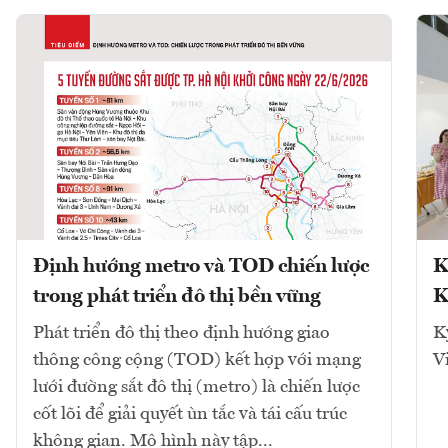
Định hướng metro và TOD chiến lược
K
trong phát triển đô thị bền vững
K
Phát triển đô thị theo định hướng giao
K
thông công cộng (TOD) kết hợp với mạng
V
lưới đường sắt đô thị (metro) là chiến lược
cốt lõi để giải quyết ùn tắc và tái cấu trúc
không gian. Mô hình này tập...