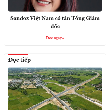
Sandoz Việt Nam có tân Tổng Giám
đốc
Đọc ngay
Đọc tiếp