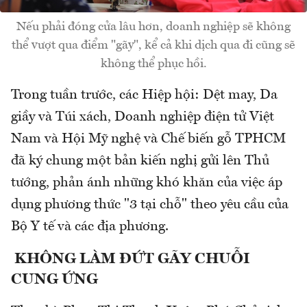
Nếu phải đóng cửa lâu hơn, doanh nghiệp sẽ không
thể vượt qua điểm "gãy", kể cả khi dịch qua đi cũng sẽ
không thể phục hồi.
Trong tuần trước, các Hiệp hội: Dệt may, Da
giầy và Túi xách, Doanh nghiệp điện tử Việt
Nam và Hội Mỹ nghệ và Chế biến gỗ TPHCM
đã ký chung một bản kiến nghị gửi lên Thủ
tướng, phản ánh những khó khăn của việc áp
dụng phương thức "3 tại chỗ" theo yêu cầu của
Bộ Y tế và các địa phương.
KHÔNG LÀM ĐỨT GÃY CHUỖI
CUNG ỨNG