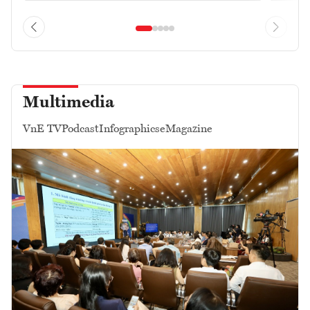
Multimedia
VnE TV
Podcast
Infographics
eMagazine