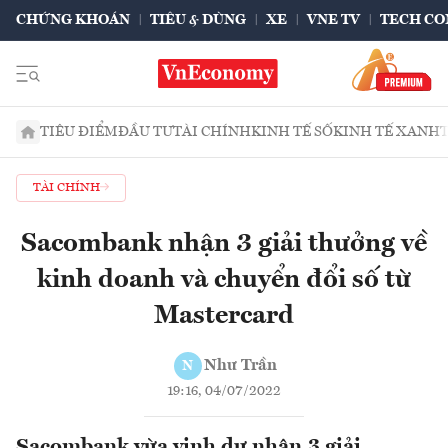
CHỨNG KHOÁN
TIÊU & DÙNG
XE
VNE TV
TECH CO
TIÊU ĐIỂM
ĐẦU TƯ
TÀI CHÍNH
KINH TẾ SỐ
KINH TẾ XANH
TÀI CHÍNH
Sacombank nhận 3 giải thưởng về
kinh doanh và chuyển đổi số từ
Mastercard
Như Trần
N
19:16, 04/07/2022
Sacombank vừa vinh dự nhận 3 giải