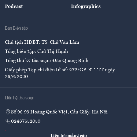
An sinh
Podcast
Infographics
Giải trí
Y tế
Nhà
Ban Biên tập
Ẩm thực
Chủ tịch HĐBT: TS. Chử Văn Lâm
Tổng biên tập: Chử Thị Hạnh
Tổng thư ký tòa soạn: Đào Quang Bính
Giấy phép Tạp chí điện tử số: 272/GP-BTTTT ngày
26/6/2020
Liên hệ tòa soạn
Số 96-98 Hoàng Quốc Việt, Cầu Giấy, Hà Nội
02437552050
Liên hệ quảng cáo