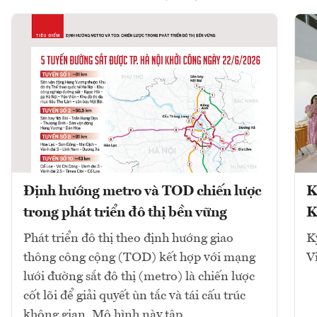
Định hướng metro và TOD chiến lược
K
trong phát triển đô thị bền vững
K
Phát triển đô thị theo định hướng giao
K
thông công cộng (TOD) kết hợp với mạng
V
lưới đường sắt đô thị (metro) là chiến lược
cốt lõi để giải quyết ùn tắc và tái cấu trúc
không gian. Mô hình này tập...