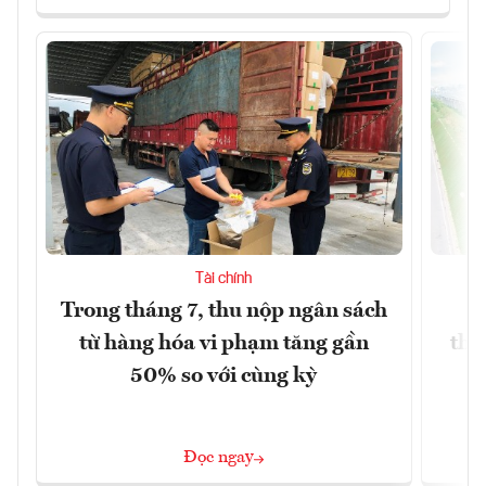
Tài chính
Trong tháng 7, thu nộp ngân sách
G
từ hàng hóa vi phạm tăng gần
thá
50% so với cùng kỳ
Đọc ngay