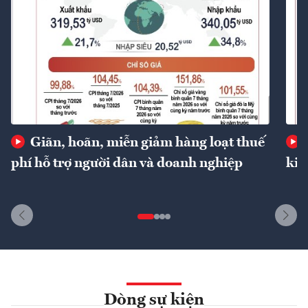
Giãn, hoãn, miễn giảm hàng loạt thuế
phí hỗ trợ người dân và doanh nghiệp
kin
Dòng sự kiện