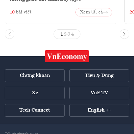
10
bài viết
Xem tất cả
2
1
2
3
4
Chứng khoán
Tiêu & Dùng
Xe
VnE TV
Tech Connect
English ++