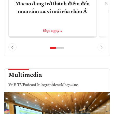
Macao đang trở thành điểm đến
Nền
mua sắm xa xỉ mới của châu Á
tr
Đọc ngay
Multimedia
VnE TV
Podcast
Infographics
eMagazine