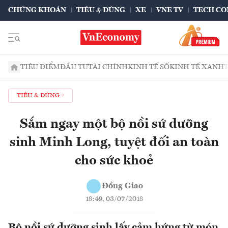
CHỨNG KHOÁN
TIÊU & DÙNG
XE
VNE TV
TECH CO
TIÊU ĐIỂM
ĐẦU TƯ
TÀI CHÍNH
KINH TẾ SỐ
KINH TẾ XANH
TIÊU & DÙNG
Sắm ngay một bộ nồi sứ dưỡng
sinh Minh Long, tuyệt đối an toàn
cho sức khoẻ
Đồng Giao
18:49, 03/07/2018
Bộ nồi sứ dưỡng sinh lấy cảm hứng từ món