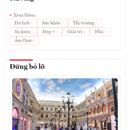
Xem thêm
Du lịch
Sức khỏe
Thị trường
Sự kiện
Đẹp +
Giải trí
Nhà
Ẩm thực
Đừng bỏ lỡ