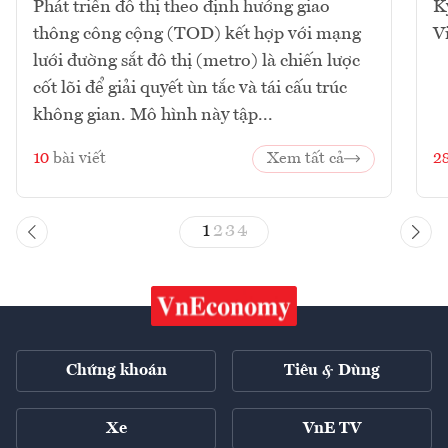
Phát triển đô thị theo định hướng giao
K
thông công cộng (TOD) kết hợp với mạng
V
lưới đường sắt đô thị (metro) là chiến lược
cốt lõi để giải quyết ùn tắc và tái cấu trúc
không gian. Mô hình này tập...
10
bài viết
Xem tất cả
2
1
2
3
4
Chứng khoán
Tiêu & Dùng
Xe
VnE TV