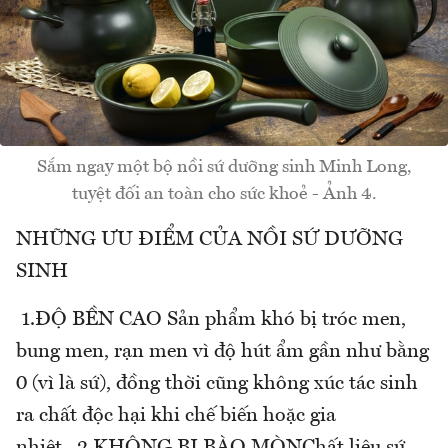
Sắm ngay một bộ nồi sứ dưỡng sinh Minh Long,
tuyệt đối an toàn cho sức khoẻ - Ảnh 4.
NHỮNG ƯU ĐIỂM CỦA NỒI SỨ DƯỠNG
SINH
1.ĐỘ BỀN CAO Sản phẩm khó bị tróc men,
bung men, rạn men vì độ hút ẩm gần như bằng
0 (vì là sứ), đồng thời cũng không xúc tác sinh
ra chất độc hại khi chế biến hoặc gia