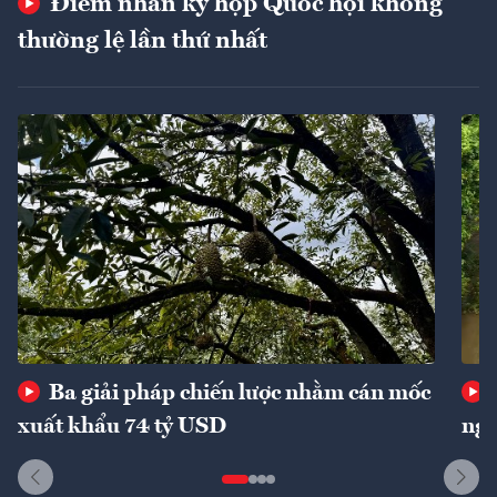
Điểm nhấn kỳ họp Quốc hội không
thường lệ lần thứ nhất
Ba giải pháp chiến lược nhằm cán mốc
xuất khẩu 74 tỷ USD
ngu