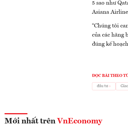
5 sao như Qata
Asiana Airline
“Chúng tôi ca
của các hãng 
đúng kế hoạch
ĐỌC BÀI THEO T
đầu tư
Gia
Mới nhất trên
VnEconomy