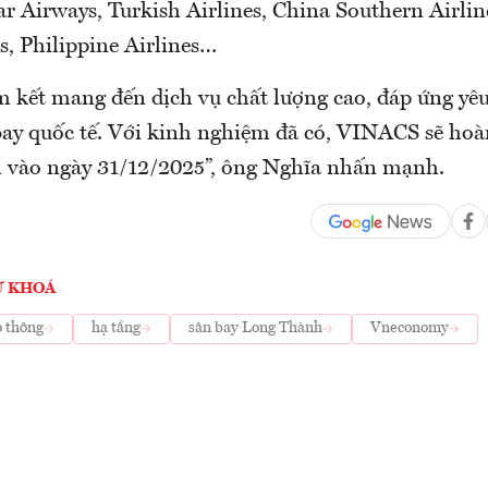
r Airways, Turkish Airlines, China Southern Airline
s, Philippine Airlines…
m kết mang đến dịch vụ chất lượng cao, đáp ứng yê
bay quốc tế. Với kinh nghiệm đã có, VINACS sẽ ho
 vào ngày 31/12/2025”, ông Nghĩa nhấn mạnh.
Ừ KHOÁ
o thông
hạ tầng
sân bay Long Thành
Vneconomy