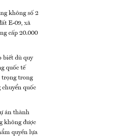
àng không số 2
ất E-09, xã
ung cấp 20.000
 biết dù quy
g quốc tế
 trọng trong
g chuyển quốc
ự án thành
ng không được
hẩm quyền lựa