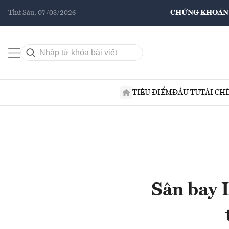
Thứ Sáu, 07/08/2026
CHỨNG KHOÁN
TIÊU ĐIỂM
ĐẦU TƯ
TÀI CH
Sân bay 