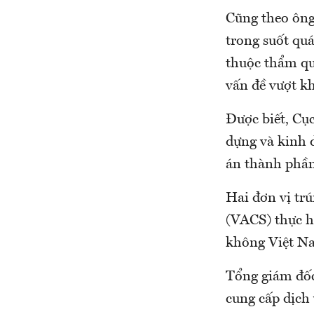
Cũng theo ông
trong suốt quá
thuộc thẩm qu
vấn đề vượt k
Được biết, Cụ
dựng và kinh 
án thành phần
Hai đơn vị t
(VACS) thực h
không Việt N
Tổng giám đốc
cung cấp dịch