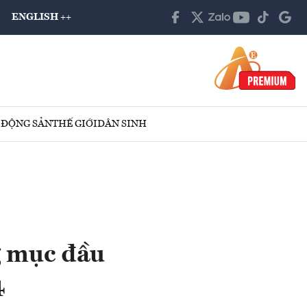
ENGLISH ++
 ĐỘNG SẢN
THẾ GIỚI
DÂN SINH
g mục đầu
4