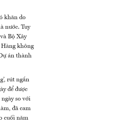
hó khăn do
hà nước. Tuy
 và Bộ Xây
ục Hàng không
 Dự án thành
’, rút ngắn
gày để được
 ngày so với
 làm, đã cam
ào cuối năm