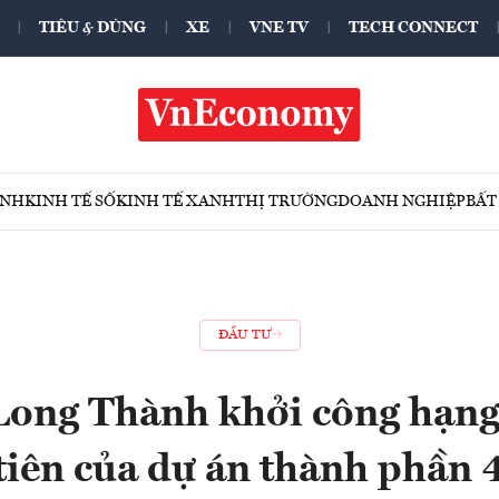
TIÊU & DÙNG
XE
VNE TV
TECH CONNECT
ÍNH
KINH TẾ SỐ
KINH TẾ XANH
THỊ TRƯỜNG
DOANH NGHIỆP
BẤT
ĐẦU TƯ
Long Thành khởi công hạn
tiên của dự án thành phần 