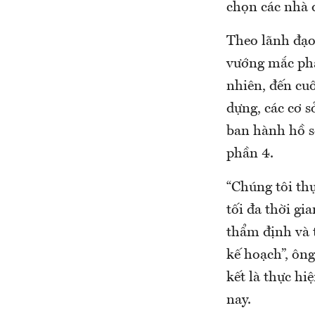
chọn các nhà 
Theo lãnh đạo
vướng mắc phá
nhiên, đến cu
dựng, các cơ 
ban hành hồ s
phần 4.
“Chúng tôi th
tối đa thời gi
thẩm định và t
kế hoạch”, ông
kết là thực h
nay.