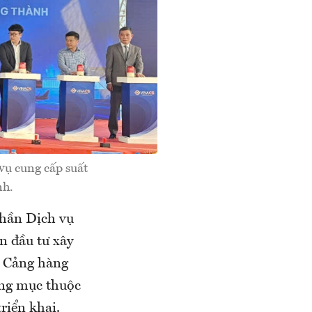
vụ cung cấp suất
nh.
phần Dịch vụ
n đầu tư xây
i Cảng hàng
ạng mục thuộc
riển khai.