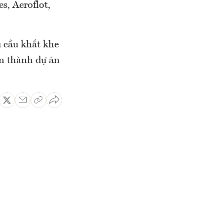
s, Aeroflot,
u cầu khắt khe
àn thành dự án