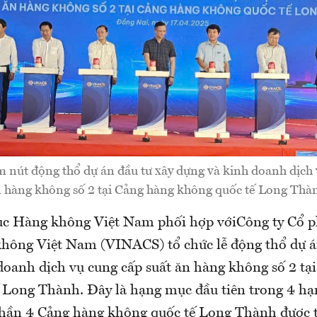
m nút động thổ dự án đầu tư xây dựng và kinh doanh dịch 
 hàng không số 2 tại Cảng hàng không quốc tế Long Thà
ục Hàng không Việt Nam phối hợp vớiCông ty Cổ 
không Việt Nam (VINACS) tổ chức lễ động thổ dự á
doanh dịch vụ cung cấp suất ăn hàng không số 2 tạ
 Long Thành. Đây là hạng mục đầu tiên trong 4 h
hần 4 Cảng hàng không quốc tế Long Thành được t