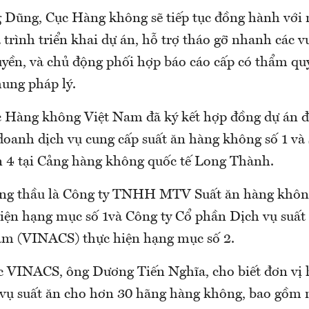
 Dũng, Cục Hàng không sẽ tiếp tục đồng hành với 
 trình triển khai dự án, hỗ trợ tháo gỡ nhanh các 
yền, và chủ động phối hợp báo cáo cấp có thẩm quy
hung pháp lý.
c Hàng không Việt Nam đã ký kết hợp đồng dự án đ
doanh dịch vụ cung cấp suất ăn hàng không số 1 và 
 4 tại Cảng hàng không quốc tế Long Thành.
rúng thầu là Công ty TNHH MTV Suất ăn hàng khô
iện hạng mục số 1và Công ty Cổ phần Dịch vụ suất
am (VINACS) thực hiện hạng mục số 2.
 VINACS, ông Dương Tiến Nghĩa, cho biết đơn vị 
 vụ suất ăn cho hơn 30 hãng hàng không, bao gồm 