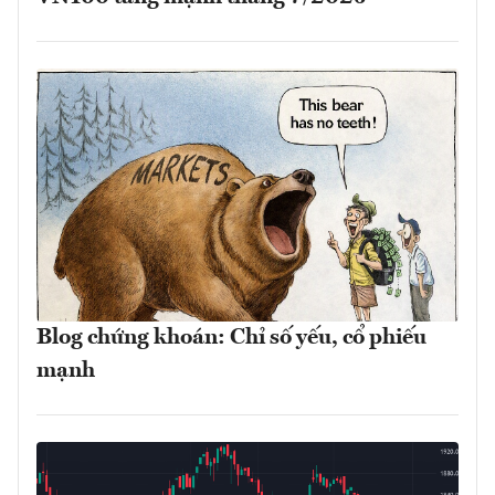
Blog chứng khoán: Chỉ số yếu, cổ phiếu
mạnh