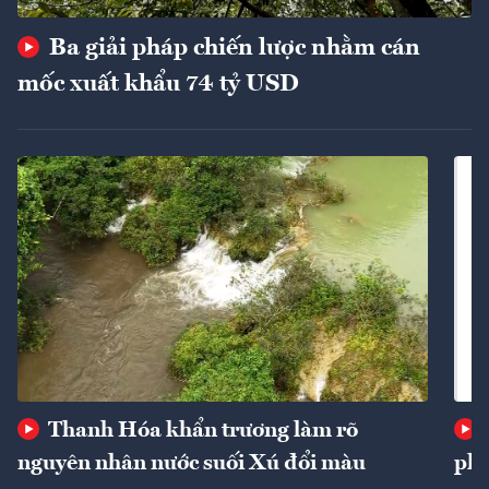
Ba giải pháp chiến lược nhằm cán
mốc xuất khẩu 74 tỷ USD
Thanh Hóa khẩn trương làm rõ
nguyên nhân nước suối Xú đổi màu
phí