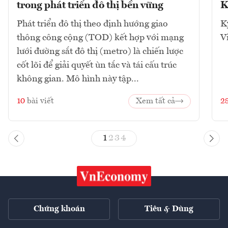
trong phát triển đô thị bền vững
K
Phát triển đô thị theo định hướng giao
K
thông công cộng (TOD) kết hợp với mạng
V
lưới đường sắt đô thị (metro) là chiến lược
cốt lõi để giải quyết ùn tắc và tái cấu trúc
không gian. Mô hình này tập...
10
bài viết
Xem tất cả
2
1
2
3
4
Chứng khoán
Tiêu & Dùng