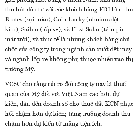
giải phóng mặt bằng ở miền Nam, khả năng
thu hút đầu tư với các khách hàng FDI lớn như
Brotex (sợi màu), Gain Lucky (nhuộm/dệt
kim), Sailun (lốp xe), và First Solar (tấm pin
mặt trời), và thực tế là những khách hàng chủ
chốt của công ty trong ngành sản xuất dệt may
và ngành lốp xe không phụ thuộc nhiều vào thị
trường Mỹ.
VCSC cho rằng rủi ro đối công ty này là thuế
quan của Mỹ đối với Việt Nam cao hơn dự
kiến, dẫn đến doanh số cho thuê đất KCN phục
hồi chậm hơn dự kiến; tăng trưởng doanh thu
chậm hơn dự kiến từ mảng tiện ích.