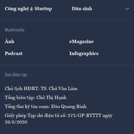
Kinh doanh
Kết nối
Tạp chí kinh tế Việt Nam
eMagazine
Nhà đầu tư
Du lịch
Công nghệ & Startup
Dân sinh
Tư vấn
Nông sản
Doanh nhân
Tư vấn Tiêu & Dùng
Infographics
Hạ tầng
Sức khỏe
Khung pháp lý
Doanh nghiệp
Địa phương
Thị trường
Bảo hiểm
Multimedia
Sự kiện
Nhân lực
Ảnh
eMagazine
Đẹp +
An sinh
Podcast
Infographics
Giải trí
Y tế
Nhà
Ban Biên tập
Ẩm thực
Chủ tịch HĐBT: TS. Chử Văn Lâm
Tổng biên tập: Chử Thị Hạnh
Tổng thư ký tòa soạn: Đào Quang Bính
Giấy phép Tạp chí điện tử số: 272/GP-BTTTT ngày
26/6/2020