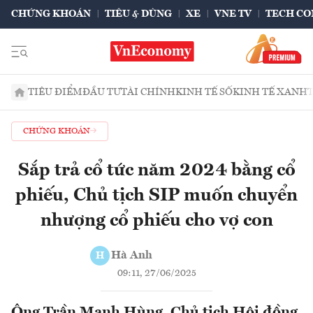
CHỨNG KHOÁN
TIÊU & DÙNG
XE
VNE TV
TECH CO
TIÊU ĐIỂM
ĐẦU TƯ
TÀI CHÍNH
KINH TẾ SỐ
KINH TẾ XANH
CHỨNG KHOÁN
Sắp trả cổ tức năm 2024 bằng cổ
phiếu, Chủ tịch SIP muốn chuyển
nhượng cổ phiếu cho vợ con
Hà Anh
H
09:11, 27/06/2025
Ông Trần Mạnh Hùng, Chủ tịch Hội đồng