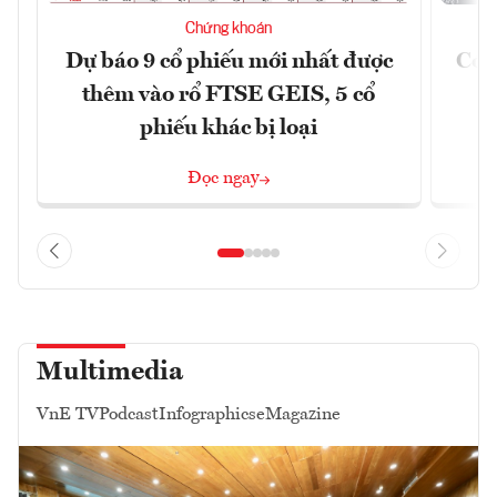
Chứng khoán
Dự báo 9 cổ phiếu mới nhất được
Có t
thêm vào rổ FTSE GEIS, 5 cổ
phiếu khác bị loại
Đọc ngay
Multimedia
VnE TV
Podcast
Infographics
eMagazine