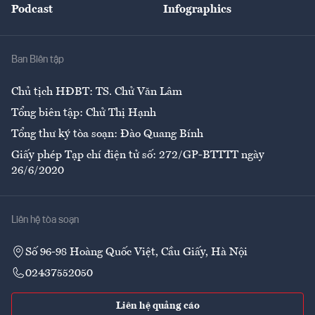
Podcast
Infographics
Giải trí
Y tế
Nhà
Ban Biên tập
Ẩm thực
Chủ tịch HĐBT: TS. Chử Văn Lâm
Tổng biên tập: Chử Thị Hạnh
Tổng thư ký tòa soạn: Đào Quang Bính
Giấy phép Tạp chí điện tử số: 272/GP-BTTTT ngày
26/6/2020
Liên hệ tòa soạn
Số 96-98 Hoàng Quốc Việt, Cầu Giấy, Hà Nội
02437552050
Liên hệ quảng cáo