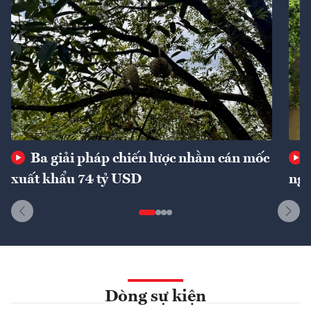
Ba giải pháp chiến lược nhằm cán mốc
xuất khẩu 74 tỷ USD
ngu
Dòng sự kiện