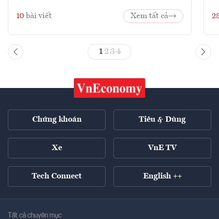
10
bài viết
Xem tất cả
2
1
2
3
4
Chứng khoán
Tiêu & Dùng
Xe
VnE TV
Tech Connect
English ++
Tất cả chuyên mục