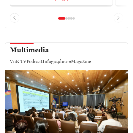
Multimedia
VnE TV
Podcast
Infographics
eMagazine