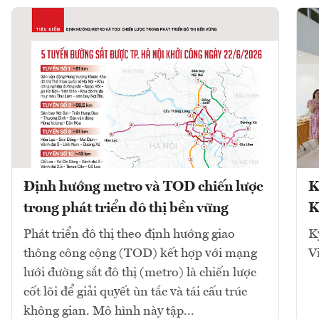
Định hướng metro và TOD chiến lược
K
trong phát triển đô thị bền vững
K
Phát triển đô thị theo định hướng giao
K
thông công cộng (TOD) kết hợp với mạng
V
lưới đường sắt đô thị (metro) là chiến lược
cốt lõi để giải quyết ùn tắc và tái cấu trúc
không gian. Mô hình này tập...