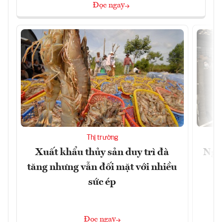
Đọc ngay
Thị trường
Xuất khẩu thủy sản duy trì đà
Ngà
tăng nhưng vẫn đối mặt với nhiều
v
sức ép
Đọc ngay