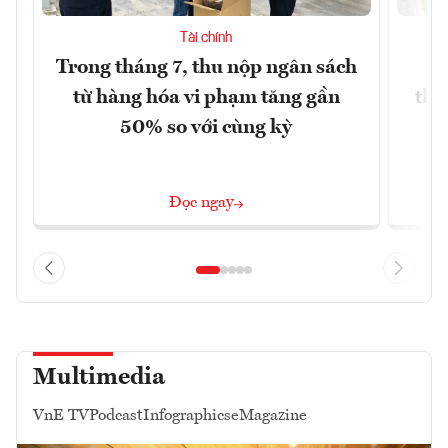
Tài chính
Trong tháng 7, thu nộp ngân sách
G
từ hàng hóa vi phạm tăng gần
thá
50% so với cùng kỳ
Đọc ngay
Multimedia
VnE TV
Podcast
Infographics
eMagazine