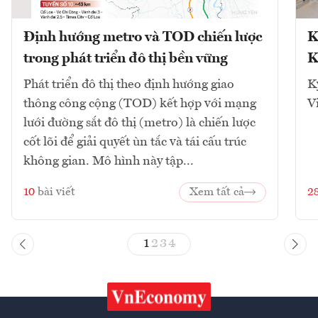
Định hướng metro và TOD chiến lược
K
trong phát triển đô thị bền vững
K
Phát triển đô thị theo định hướng giao
K
thông công cộng (TOD) kết hợp với mạng
V
lưới đường sắt đô thị (metro) là chiến lược
cốt lõi để giải quyết ùn tắc và tái cấu trúc
không gian. Mô hình này tập...
10
bài viết
Xem tất cả
2
1
2
3
4