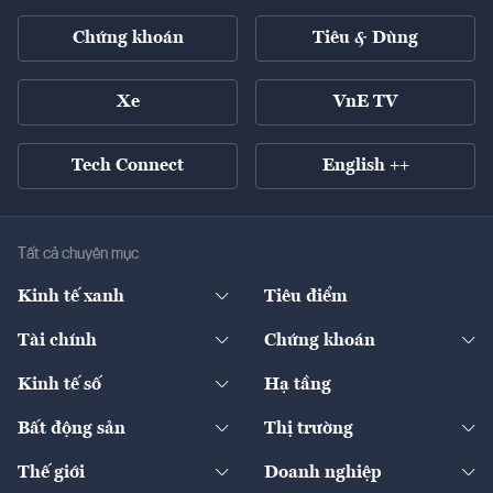
Chứng khoán
Tiêu & Dùng
Xe
VnE TV
Tech Connect
English ++
Tất cả chuyên mục
Kinh tế xanh
Tiêu điểm
Chuyển động xanh
Tài chính
Chứng khoán
Pháp lý
Ngân hàng
Doanh nghiệp niêm yết
Kinh tế số
Hạ tầng
Thương hiệu xanh
Thị trường vốn
Thị trường
Sản phẩm - Thị trường
Bất động sản
Thị trường
Diễn đàn
Thuế
Đầu tư
Tài sản số
Chính sách
Xuất nhập khẩu
Thế giới
Doanh nghiệp
Bảo hiểm
Quốc tế
Dịch vụ số