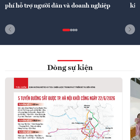
phí hỗ trợ người dân và doanh nghiệp
kin
Dòng sự kiện