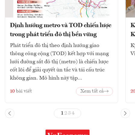
Định hướng metro và TOD chiến lược
K
trong phát triển đô thị bền vững
K
Phát triển đô thị theo định hướng giao
K
thông công cộng (TOD) kết hợp với mạng
V
lưới đường sắt đô thị (metro) là chiến lược
cốt lõi để giải quyết ùn tắc và tái cấu trúc
không gian. Mô hình này tập...
10
bài viết
Xem tất cả
2
1
2
3
4