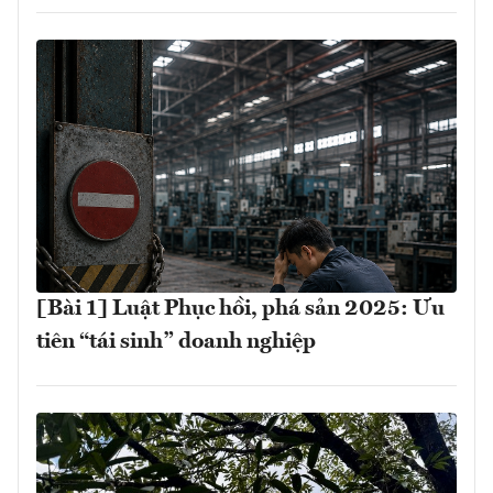
[Bài 1] Luật Phục hồi, phá sản 2025: Ưu
tiên “tái sinh” doanh nghiệp