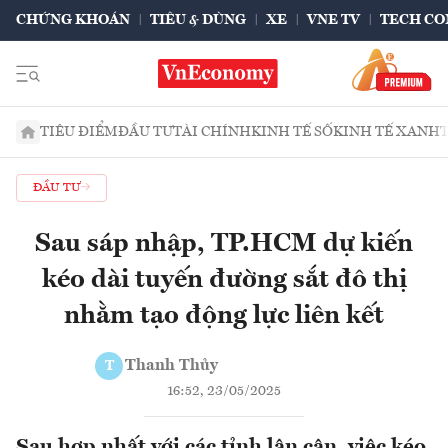
CHỨNG KHOÁN
TIÊU & DÙNG
XE
VNE TV
TECH CO
TIÊU ĐIỂM
ĐẦU TƯ
TÀI CHÍNH
KINH TẾ SỐ
KINH TẾ XANH
ĐẦU TƯ
Sau sáp nhập, TP.HCM dự kiến
kéo dài tuyến đường sắt đô thị
nhằm tạo động lực liên kết
Thanh Thủy
T
16:52, 23/05/2025
Sau hợp nhất với các tỉnh lân cận, việc kéo