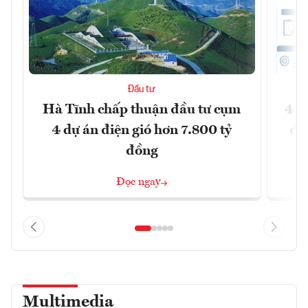
Đầu tư
Hà Tĩnh chấp thuận đầu tư cụm
41 
4 dự án điện gió hơn 7.800 tỷ
đồ
đồng
Đọc ngay
Multimedia