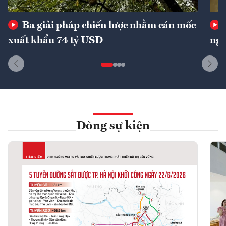
Ba giải pháp chiến lược nhằm cán mốc
xuất khẩu 74 tỷ USD
ngu
Dòng sự kiện