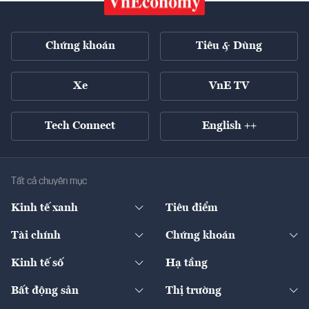
Chứng khoán
Tiêu & Dùng
Xe
VnE TV
Tech Connect
English ++
Tất cả chuyên mục
Kinh tế xanh
Tiêu điểm
Chuyển động xanh
Tài chính
Chứng khoán
Pháp lý
Ngân hàng
Doanh nghiệp niêm yết
Kinh tế số
Hạ tầng
Thương hiệu xanh
Thị trường vốn
Thị trường
Sản phẩm - Thị trường
Bất động sản
Thị trường
Diễn đàn
Thuế
Đầu tư
Tài sản số