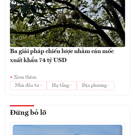
Ba giải pháp chiến lược nhằm cán mốc
xuất khẩu 74 tỷ USD
Xem thêm
Nhà đầu tư
Hạ tầng
Địa phương
Đừng bỏ lỡ