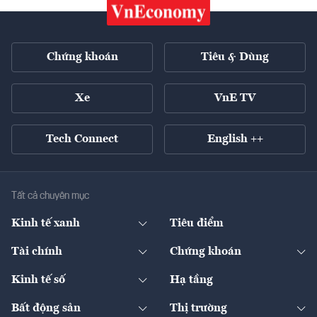
Chứng khoán
Tiêu & Dùng
Xe
VnE TV
Tech Connect
English ++
Tất cả chuyên mục
Kinh tế xanh
Tiêu điểm
Chuyển động xanh
Tài chính
Chứng khoán
Pháp lý
Ngân hàng
Doanh nghiệp niêm yết
Kinh tế số
Hạ tầng
Thương hiệu xanh
Thị trường vốn
Thị trường
Sản phẩm - Thị trường
Bất động sản
Thị trường
Diễn đàn