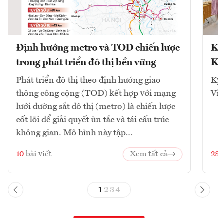
Định hướng metro và TOD chiến lược
K
trong phát triển đô thị bền vững
K
Phát triển đô thị theo định hướng giao
K
thông công cộng (TOD) kết hợp với mạng
V
lưới đường sắt đô thị (metro) là chiến lược
cốt lõi để giải quyết ùn tắc và tái cấu trúc
không gian. Mô hình này tập...
10
bài viết
Xem tất cả
2
1
2
3
4