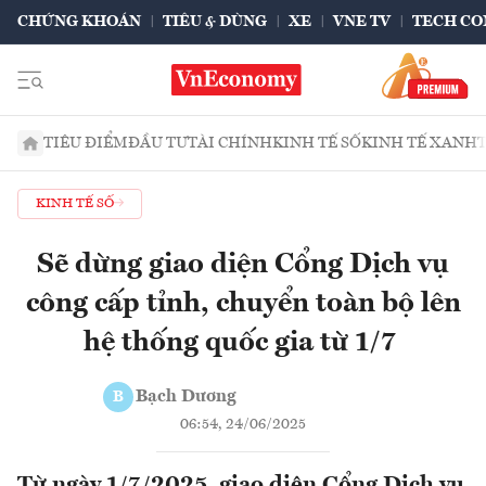
CHỨNG KHOÁN
TIÊU & DÙNG
XE
VNE TV
TECH CO
TIÊU ĐIỂM
ĐẦU TƯ
TÀI CHÍNH
KINH TẾ SỐ
KINH TẾ XANH
KINH TẾ SỐ
Sẽ dừng giao diện Cổng Dịch vụ
công cấp tỉnh, chuyển toàn bộ lên
hệ thống quốc gia từ 1/7
Bạch Dương
B
06:54, 24/06/2025
Từ ngày 1/7/2025, giao diện Cổng Dịch vụ