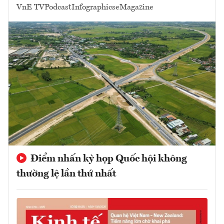
VnE TV
Podcast
Infographics
eMagazine
Điểm nhấn kỳ họp Quốc hội không
thường lệ lần thứ nhất