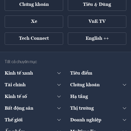
Chứng khoán
Tiêu & Dùng
Xe
VnE TV
Tech Connect
English ++
Tất cả chuyên mục
Kinh tế xanh
Tiêu điểm
Chuyển động xanh
Tài chính
Chứng khoán
Pháp lý
Ngân hàng
Doanh nghiệp niêm yết
Kinh tế số
Hạ tầng
Thương hiệu xanh
Thị trường vốn
Thị trường
Sản phẩm - Thị trường
Bất động sản
Thị trường
Diễn đàn
Thuế
Đầu tư
Tài sản số
Chính sách
Xuất nhập khẩu
Thế giới
Doanh nghiệp
Bảo hiểm
Quốc tế
Dịch vụ số
Thị trường
Khung pháp lý
Kinh tế
Chuyển động