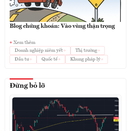
Blog chứng khoán: Vào vùng thận trọng
Xem thêm
Doanh nghiệp niêm yết
Thị trường
Đầu tư
Quốc tế
Khung pháp lý
Đừng bỏ lỡ