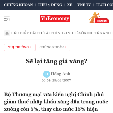
CHỨNG KHOÁN
TIÊU & DÙNG
XE
VNE TV
TECH CO
TIÊU ĐIỂM
ĐẦU TƯ
TÀI CHÍNH
KINH TẾ SỐ
KINH TẾ XANH
THỊ TRƯỜNG
CHỨNG KHOÁN
Sẽ lại tăng giá xăng?
Hồng Anh
H
10:54, 28/02/2007
Bộ Thương mại vừa kiến nghị Chính phủ
giảm thuế nhập khẩu xăng dầu trong nước
xuống còn 5%, thay cho mức 15% hiện