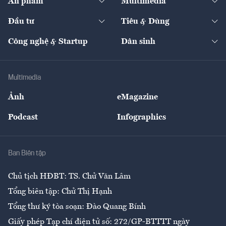
Ấn phẩm
Multimedia
Khung pháp lý
Start-up
Dự án
Công nghiệp
Chuyển động 24h
Đối thoại
The Guide
Video
Đầu tư
Tiêu & Dùng
Quản trị số
Cafe BĐS
Thị trường
Kinh doanh
Kết nối
Tạp chí kinh tế Việt Nam
eMagazine
Nhà đầu tư
Du lịch
Công nghệ & Startup
Dân sinh
Tư vấn
Nông sản
Doanh nhân
Tư vấn Tiêu & Dùng
Infographics
Hạ tầng
Sức khỏe
Khung pháp lý
Doanh nghiệp
Địa phương
Thị trường
Bảo hiểm
Multimedia
Sự kiện
Nhân lực
Ảnh
eMagazine
Đẹp +
An sinh
Podcast
Infographics
Giải trí
Y tế
Nhà
Ban Biên tập
Ẩm thực
Chủ tịch HĐBT: TS. Chử Văn Lâm
Tổng biên tập: Chử Thị Hạnh
Tổng thư ký tòa soạn: Đào Quang Bính
Giấy phép Tạp chí điện tử số: 272/GP-BTTTT ngày