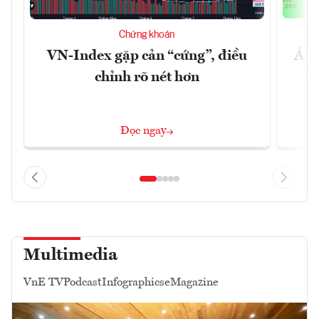
Chứng khoán
VN-Index gặp cản “cứng”, điều
Áp l
chỉnh rõ nét hơn
tố
Đọc ngay
Multimedia
VnE TV
Podcast
Infographics
eMagazine