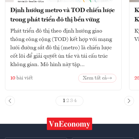
Định hướng metro và TOD chiến lược
K
trong phát triển đô thị bền vững
K
Phát triển đô thị theo định hướng giao
K
thông công cộng (TOD) kết hợp với mạng
V
lưới đường sắt đô thị (metro) là chiến lược
cốt lõi để giải quyết ùn tắc và tái cấu trúc
không gian. Mô hình này tập...
10
bài viết
Xem tất cả
2
1
2
3
4