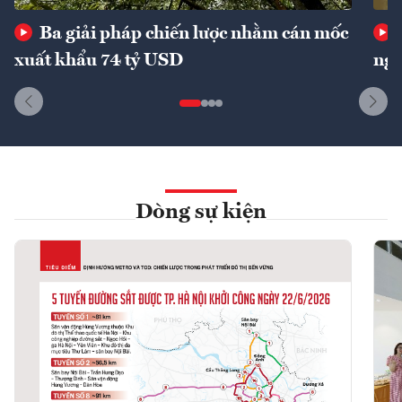
Ba giải pháp chiến lược nhằm cán mốc
xuất khẩu 74 tỷ USD
ngu
Dòng sự kiện