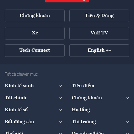
Chứng khoán
Tiêu & Dùng
Xe
VnE TV
Tech Connect
English ++
Tất cả chuyên mục
Kinh tế xanh
Tiêu điểm
Chuyển động xanh
Tài chính
Chứng khoán
Pháp lý
Ngân hàng
Doanh nghiệp niêm yết
Kinh tế số
Hạ tầng
Thương hiệu xanh
Thị trường vốn
Thị trường
Sản phẩm - Thị trường
Bất động sản
Thị trường
Diễn đàn
Thuế
Đầu tư
Tài sản số
Chính sách
Xuất nhập khẩu
Thế giới
Doanh nghiệp