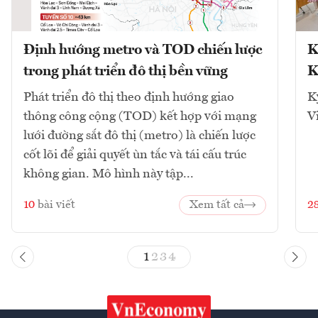
Định hướng metro và TOD chiến lược
K
trong phát triển đô thị bền vững
K
Phát triển đô thị theo định hướng giao
K
thông công cộng (TOD) kết hợp với mạng
V
lưới đường sắt đô thị (metro) là chiến lược
cốt lõi để giải quyết ùn tắc và tái cấu trúc
không gian. Mô hình này tập...
10
bài viết
Xem tất cả
2
1
2
3
4