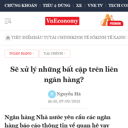
CHỨNG KHOÁN
TIÊU & DÙNG
XE
VNE TV
TECH CO
TIÊU ĐIỂM
ĐẦU TƯ
TÀI CHÍNH
KINH TẾ SỐ
KINH TẾ XANH
NGÂN HÀNG
TÀI CHÍNH
Sẽ xử lý những bất cập trên liên
ngân hàng?
Nguyễn Hà
N
16:38, 07/02/2012
Ngân hàng Nhà nước yêu cầu các ngân
hàng báo cáo thông tin về quan hệ vay