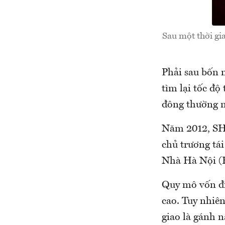
Sau một thời gi
Phải sau bốn 
tìm lại tốc độ
đông thường n
Năm 2012, SHB
chủ trương tá
Nhà Hà Nội (
Quy mô vốn điề
cao. Tuy nhiê
giao là gánh 