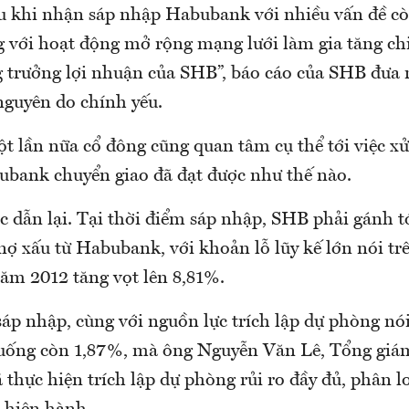
cấu khi nhận sáp nhập Habubank với nhiều vấn đề cò
g với hoạt động mở rộng mạng lưới làm gia tăng ch
 trưởng lợi nhuận của SHB”, báo cáo của SHB đưa ra
nguyên do chính yếu.
ột lần nữa cổ đông cũng quan tâm cụ thể tới việc x
ubank chuyển giao đã đạt được như thế nào.
 dẫn lại. Tại thời điểm sáp nhập, SHB phải gánh t
nợ xấu từ Habubank, với khoản lỗ lũy kế lớn nói tr
năm 2012 tăng vọt lên 8,81%.
p nhập, cùng với nguồn lực trích lập dự phòng nói 
xuống còn 1,87%, mà ông Nguyễn Văn Lê, Tổng giá
hực hiện trích lập dự phòng rủi ro đầy đủ, phân l