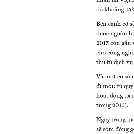
nhân tại Việt 
độ khoảng 15%
Bên cạnh cơ sở
được nguồn lự
2017 còn gắn v
cho công nghệ
thu từ dịch vụ
Và một cơ sở 
đi mới: từ quý
hoạt động (sau
trong 2016).
Ngay trong nă
sẽ sớm đóng gó