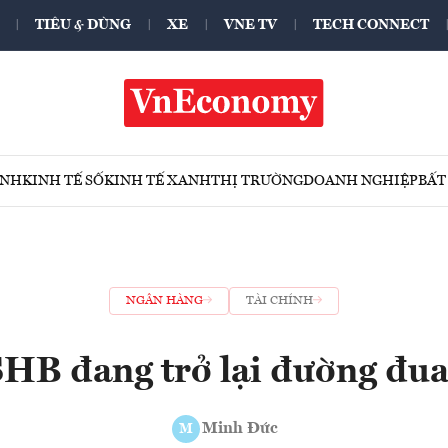
TIÊU & DÙNG
XE
VNE TV
TECH CONNECT
ÍNH
KINH TẾ SỐ
KINH TẾ XANH
THỊ TRƯỜNG
DOANH NGHIỆP
BẤT
NGÂN HÀNG
TÀI CHÍNH
HB đang trở lại đường đu
Minh Đức
M