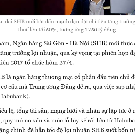
an dài SHB mới bắt đầu mạnh dạn đặt chỉ tiêu tăng trưởng
thuế lên tới 50%, tương ứng 1.750 tỷ đồng.
năm, Ngân hàng Sài Gòn - Hà Nội (SHB) mới thực 
 tăng trưởng lợi nhuận, qua kỳ vọng tại phiên họp đ
iên 2017 tổ chức hôm 27/4.
 là ngân hàng thương mại cổ phần đầu tiên chủ đ
i cơ cấu mà Trung ương Đảng đề ra, qua việc sáp n
Habubank).
u lệ, tổng tài sản, mạng lưới và nhân sự lập tức ở
n, quy mô nợ xấu và mức lỗ lũy kế rất lớn từ Habub
nặng chính đè hẳn tốc độ lợi nhuận SHB suốt bốn 