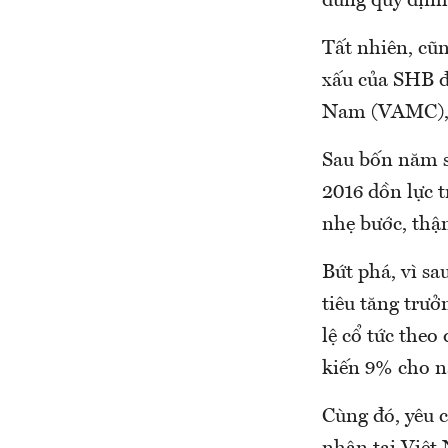
đúng quy định
Tất nhiên, cũ
xấu của SHB đư
Nam (VAMC), n
Sau bốn năm sá
2016 dồn lực t
nhẹ bước, thậ
Bứt phá, vì s
tiêu tăng trưở
lệ cổ tức the
kiến 9% cho n
Cùng đó, yêu c