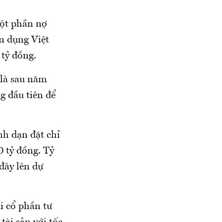
một phần nợ
ín dụng Việt
tỷ đồng.
 là sau năm
g đầu tiên để
nh dạn đặt chỉ
0 tỷ đồng. Tỷ
đây lên dự
i cổ phần tư