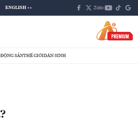
ENGLISH ++
 ĐỘNG SẢN
THẾ GIỚI
DÂN SINH
a?