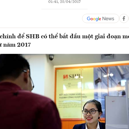
01:41, 28/04/2017
chính để SHB có thể bắt đầu một giai đoạn mớ
ừ năm 2017