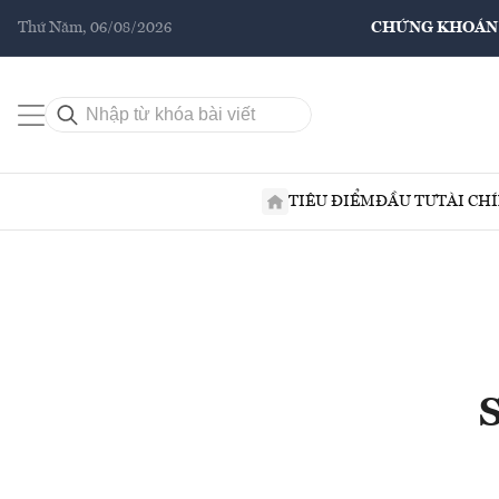
Thứ Năm, 06/08/2026
CHỨNG KHOÁN
TIÊU ĐIỂM
ĐẦU TƯ
TÀI CH
S