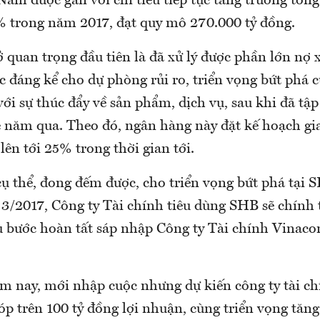
Nam được gắn với chỉ tiêu tiếp tục tăng trưởng tổng 
 trong năm 2017, đạt quy mô 270.000 tỷ đồng.
 quan trọng đầu tiên là đã xử lý được phần lớn nợ 
c đáng kể cho dự phòng rủi ro, triển vọng bứt phá 
ới sự thúc đẩy về sản phẩm, dịch vụ, sau khi đã tập
 năm qua. Theo đó, ngân hàng này đặt kế hoạch gia
 lên tới 25% trong thời gian tới.
cụ thể, đong đếm được, cho triển vọng bứt phá tại 
 3/2017, Công ty Tài chính tiêu dùng SHB sẽ chính 
 bước hoàn tất sáp nhập Công ty Tài chính Vinacon
m nay, mới nhập cuộc nhưng dự kiến công ty tài ch
p trên 100 tỷ đồng lợi nhuận, cùng triển vọng tăng