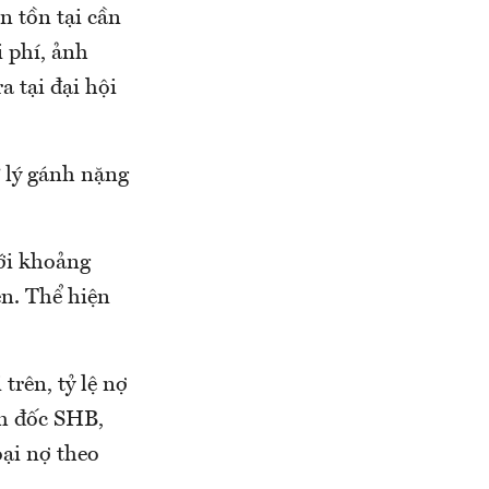
n tồn tại cần
i phí, ảnh
 tại đại hội
ử lý gánh nặng
ới khoảng
ên. Thể hiện
trên, tỷ lệ nợ
m đốc SHB,
oại nợ theo