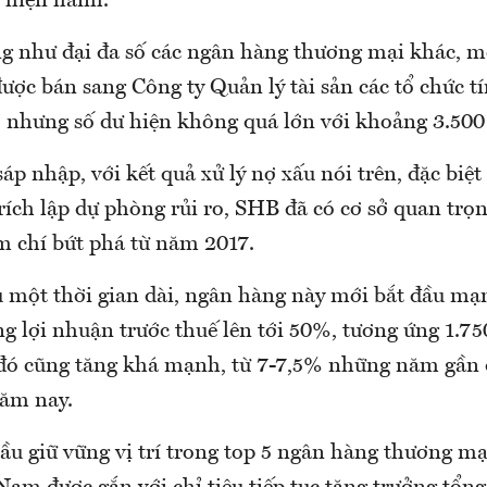
 hiện hành.
ng như đại đa số các ngân hàng thương mại khác, 
ợc bán sang Công ty Quản lý tài sản các tổ chức t
hưng số dư hiện không quá lớn với khoảng 3.500 
p nhập, với kết quả xử lý nợ xấu nói trên, đặc biệt
rích lập dự phòng rủi ro, SHB đã có cơ sở quan trọn
m chí bứt phá từ năm 2017.
au một thời gian dài, ngân hàng này mới bắt đầu mạ
ng lợi nhuận trước thuế lên tới 50%, tương ứng 1.75
o đó cũng tăng khá mạnh, từ 7-7,5% những năm gần 
ăm nay.
ầu giữ vững vị trí trong top 5 ngân hàng thương mạ