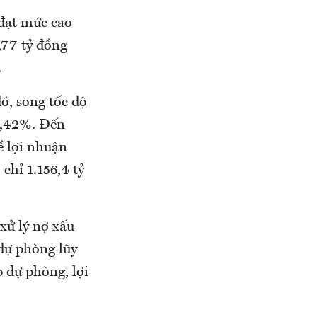
 đạt mức cao
,77 tỷ đồng
.
ó, song tốc độ
 0,42%. Đến
ề lợi nhuận
chỉ 1.156,4 tỷ
xử lý nợ xấu
dự phòng lũy
 dự phòng, lợi