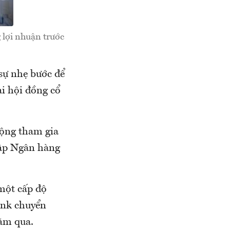
 lợi nhuận trước
sự nhẹ bước để
ại hội đồng cổ
ộng tham gia
hập Ngân hàng
 một cấp độ
ank chuyển
năm qua.