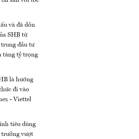
tài sản với tốc
xấu và đã dồn
của SHB từ
 trung đầu tư
 tăng tỷ trọng
SHB là hướng
thức đi vào
ex - Viettel
ính tiêu dùng
 trưởng vượt