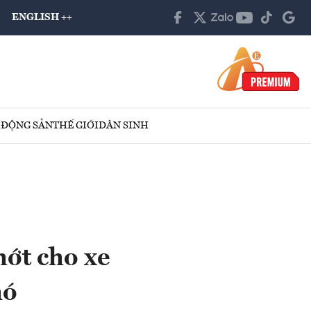
ENGLISH ++
 ĐỘNG SẢN
THẾ GIỚI
DÂN SINH
hớt cho xe
hó