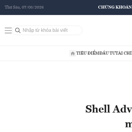
Thứ Sáu, 07/08/2026
CHỨNG KHOÁN
TIÊU ĐIỂM
ĐẦU TƯ
TÀI CH
Shell Adv
m