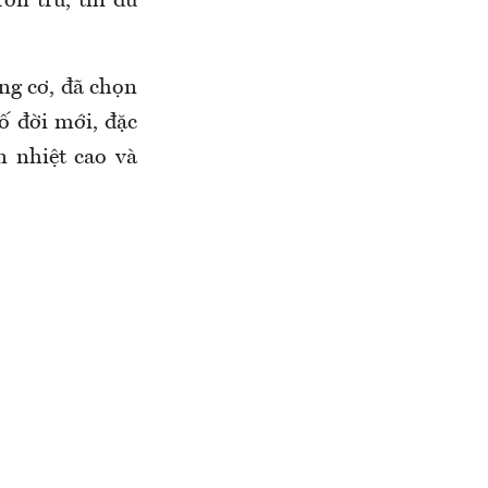
ơn tru, thì dù
ng cơ, đã chọn
ố đời mới, đặc
n nhiệt cao và