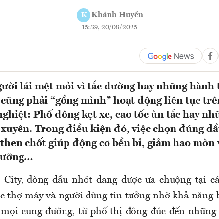
Khánh Huyền
K
15:39, 20/08/2025
ười lái mệt mỏi vì tắc đường hay những hành t
 cũng phải “gồng mình” hoạt động liên tục trê
ghiệt: Phố đông kẹt xe, cao tốc ùn tắc hay n
 xuyên. Trong điều kiện đó, việc chọn đúng dầ
 then chốt giúp động cơ bền bỉ, giảm hao mòn 
 dưỡng…
 City, dòng dầu nhớt đang được ưa chuộng tại cá
c thợ máy và người dùng tin tưởng nhờ khả năng 
n mọi cung đường, từ phố thị đông đúc đến những