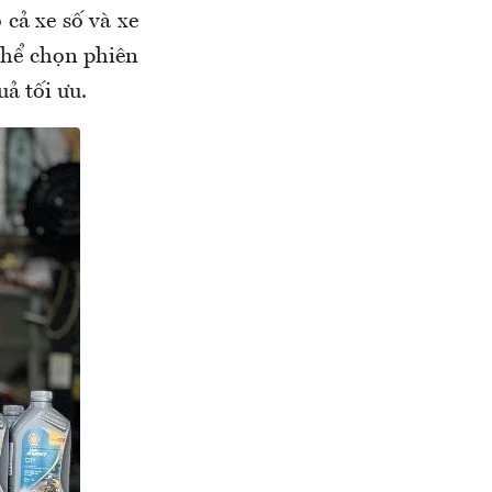
cả xe số và xe
thể chọn phiên
ả tối ưu.