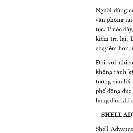
Người dùng c
văn phòng tại
tục. Trước đây
kiểm tra lại. 
chạy êm hơn, 
Đối với nhiề
không rành kỹ 
tưởng vào lời
phố đông đúc 
hàng đầu khi 
SHELL AD
Shell Advance