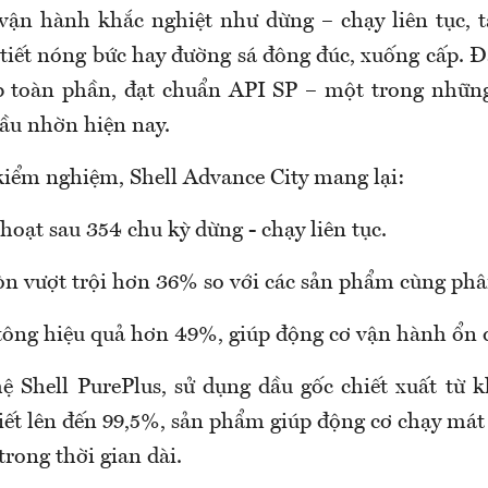
 vận hành khắc nghiệt như dừng – chạy liên tục, 
 tiết nóng bức hay đường sá đông đúc, xuống cấp. 
p toàn phần, đạt chuẩn API SP – một trong những
ầu nhờn hiện nay.
kiểm nghiệm, Shell Advance City mang lại:
hoạt sau 354 chu kỳ dừng - chạy liên tục.
 vượt trội hơn 36% so với các sản phẩm cùng phâ
tông hiệu quả hơn 49%, giúp động cơ vận hành ổn 
 Shell PurePlus, sử dụng dầu gốc chiết xuất từ k
hiết lên đến 99,5%, sản phẩm giúp động cơ chạy mát
trong thời gian dài.