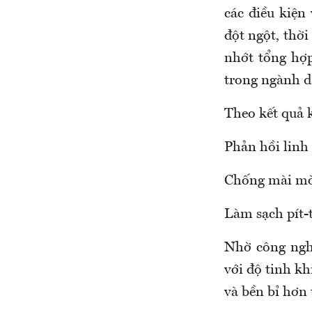
các điều kiện
đột ngột, thời
nhớt tổng hợ
trong ngành d
Theo kết quả 
Phản hồi linh 
Chống mài mòn
Làm sạch pít-
Nhờ công nghệ
với độ tinh k
và bền bỉ hơn 