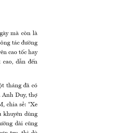
gày mà còn là
công tác đường
ên cao tốc hay
t cao, dẫn đến
t tháng đã có
. Anh Duy, thợ
 chia sẻ: “Xe
u khuyên dùng
đường dài cũng