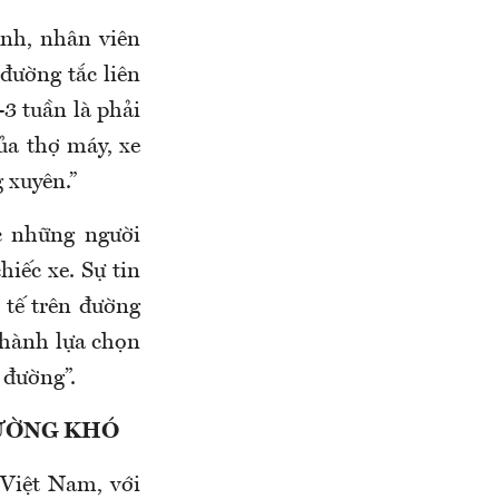
nh, nhân viên
đường tắc liên
-3 tuần là phải
của thợ máy, xe
 xuyên.”
c những người
hiếc xe. Sự tin
 tế trên đường
thành lựa chọn
 đường”.
ĐƯỜNG KHÓ
 Việt Nam, với