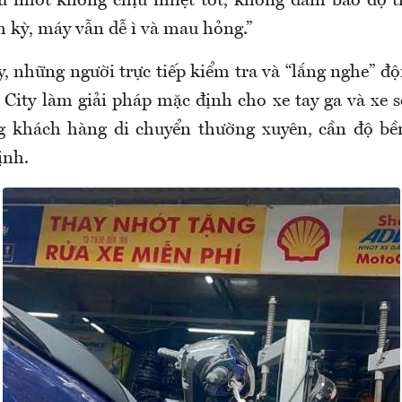
 nhớt không chịu nhiệt tốt, không đảm bảo độ tr
h kỳ, máy vẫn dễ ì và mau hỏng.”
, những người trực tiếp kiểm tra và “lắng nghe” độ
 City làm giải pháp mặc định cho xe tay ga và xe s
g khách hàng di chuyển thường xuyên, cần độ bề
ịnh.