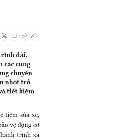
rình dài,
n các cung
hững chuyến
u nhớt trở
và tiết kiệm
c tiệm sửa xe,
bảo vệ động cơ
 hành trình xa