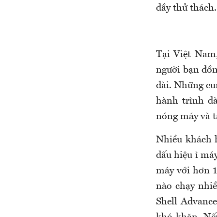
đầy thử thách.
Tại Việt Nam
người bạn đồn
dài. Những cu
hành trình dà
nóng máy và tă
Nhiều khách 
dấu hiệu ì má
máy với hơn 
nào chạy nhi
Shell Advance