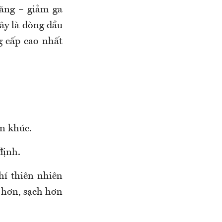
tăng – giảm ga
Đây là dòng dầu
 cấp cao nhất
n khúc.
định.
hí thiên nhiên
 hơn, sạch hơn