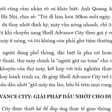
uối cũng cảm nhận rõ sự khác biệt. Anh Quang A
 Hà Nội, chia sẻ: “Tôi đi làm hơn 30km mỗi ngày, 
, dù thay nhớt định kỳ, máy vẫn nóng nhanh, chỉ 2
Từ khi chuyển sang Shell Advance City theo gợi ý 
máy ít nóng, và tôi không còn phải ghé tiệm thường
u người dùng phổ thông, đặc biệt là phụ nữ hoặ
thuật, thợ máy chính là “người giữ an toàn” cho c
 khuyên của thợ máy, kết hợp với trải nghiệm thực
hay hành trình xa, đã giúp Shell Advance City trở 
cần dầu nhớt “giữ máy êm lâu, bền bỉ trên mọi cung
VANCE CITY: GIẢI PHÁP DẦU NHỚT CHO 
 City được thiết kế để đáp ứng thực tế giao thông