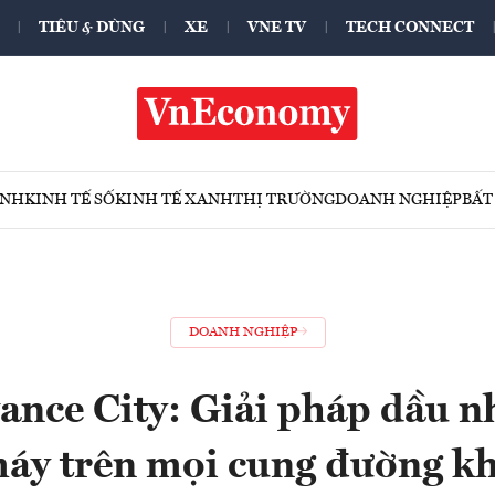
TIÊU & DÙNG
XE
VNE TV
TECH CONNECT
ÍNH
KINH TẾ SỐ
KINH TẾ XANH
THỊ TRƯỜNG
DOANH NGHIỆP
BẤT
DOANH NGHIỆP
ance City: Giải pháp dầu n
áy trên mọi cung đường k