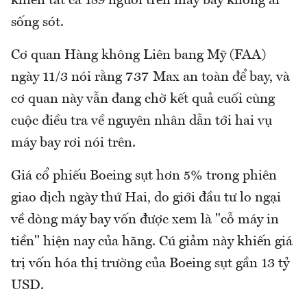
khiến tất cả 189 người trên máy bay không ai
sống sót.
Cơ quan Hàng không Liên bang Mỹ (FAA)
ngày 11/3 nói rằng 737 Max an toàn để bay, và
cơ quan này vẫn đang chờ kết quả cuối cùng
cuộc điều tra về nguyên nhân dẫn tới hai vụ
máy bay rơi nói trên.
Giá cổ phiếu Boeing sụt hơn 5% trong phiên
giao dịch ngày thứ Hai, do giới đầu tư lo ngại
về dòng máy bay vốn được xem là "cỗ máy in
tiền" hiện nay của hãng. Cú giảm này khiến giá
trị vốn hóa thị trường của Boeing sụt gần 13 tỷ
USD.