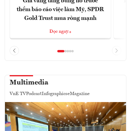
Giá vàng tăng bùng nổ trước
Tr
thềm báo cáo việc làm Mỹ, SPDR
th
Gold Trust mua ròng mạnh
Đọc ngay
Multimedia
VnE TV
Podcast
Infographics
eMagazine