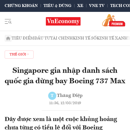
CHỨNG KHOÁN
TIÊU & DÙNG
XE
VNE TV
TECH CO
TIÊU ĐIỂM
ĐẦU TƯ
TÀI CHÍNH
KINH TẾ SỐ
KINH TẾ XANH
THẾ GIỚI
Singapore gia nhập danh sách
quốc gia dừng bay Boeing 737 Max
Thăng Điệp
T
11:36, 12/03/2019
Đây được xem là một cuộc khủng hoảng
chưa từng có tiền lệ đối với Boeing