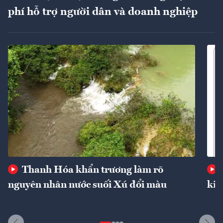
phí hỗ trợ người dân và doanh nghiệp
Thanh Hóa khẩn trương làm rõ
nguyên nhân nước suối Xú đổi màu
kin