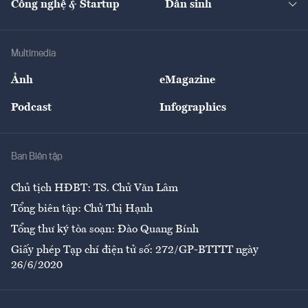
Công nghệ & Startup
Dân sinh
Tư vấn
Nông sản
Doanh nhân
Tư vấn Tiêu & Dùng
Infographics
Hạ tầng
Sức khỏe
Khung pháp lý
Doanh nghiệp
Địa phương
Thị trường
Bảo hiểm
Multimedia
Sự kiện
Nhân lực
Ảnh
eMagazine
Đẹp +
An sinh
Podcast
Infographics
Giải trí
Y tế
Nhà
Ban Biên tập
Ẩm thực
Chủ tịch HĐBT: TS. Chử Văn Lâm
Tổng biên tập: Chử Thị Hạnh
Tổng thư ký tòa soạn: Đào Quang Bính
Giấy phép Tạp chí điện tử số: 272/GP-BTTTT ngày
26/6/2020