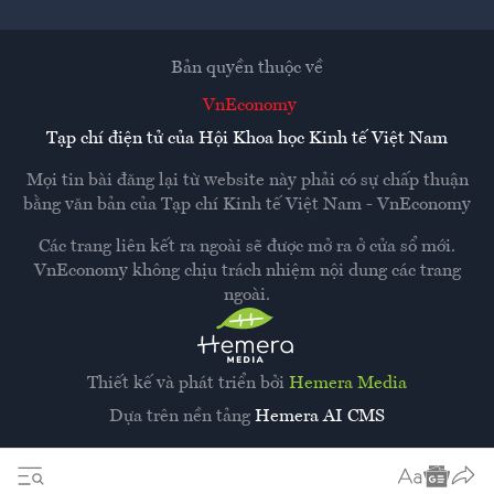
Bản quyền thuộc về
VnEconomy
Tạp chí điện tử của Hội Khoa học Kinh tế Việt Nam
Mọi tin bài đăng lại từ website này phải có sự chấp thuận
bằng văn bản của
Tạp chí Kinh tế Việt Nam - VnEconomy
Các trang liên kết ra ngoài sẽ được mở ra ở cửa sổ mới.
VnEconomy không chịu trách nhiệm nội dung các trang
ngoài.
Thiết kế và phát triển bởi
Hemera Media
Dựa trên nền tảng
Hemera AI CMS