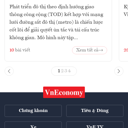
Phát triển đô thị theo định hướng giao
K
thông công cộng (TOD) kết hợp với mạng
V
lưới đường sắt đô thị (metro) là chiến lược
cốt lõi để giải quyết ùn tắc và tái cấu trúc
không gian. Mô hình này tập...
10
bài viết
Xem tất cả
2
1
2
3
4
Chứng khoán
Tiêu & Dùng
Xe
VnE TV