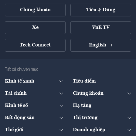
Chứng khoán
Tiêu & Dùng
Xe
VnE TV
Tech Connect
English ++
Tất cả chuyên mục
Kinh tế xanh
Tiêu điểm
Chuyển động xanh
Tài chính
Chứng khoán
Pháp lý
Ngân hàng
Doanh nghiệp niêm yết
Kinh tế số
Hạ tầng
Thương hiệu xanh
Thị trường vốn
Thị trường
Sản phẩm - Thị trường
Bất động sản
Thị trường
Diễn đàn
Thuế
Đầu tư
Tài sản số
Chính sách
Xuất nhập khẩu
Thế giới
Doanh nghiệp
Bảo hiểm
Quốc tế
Dịch vụ số