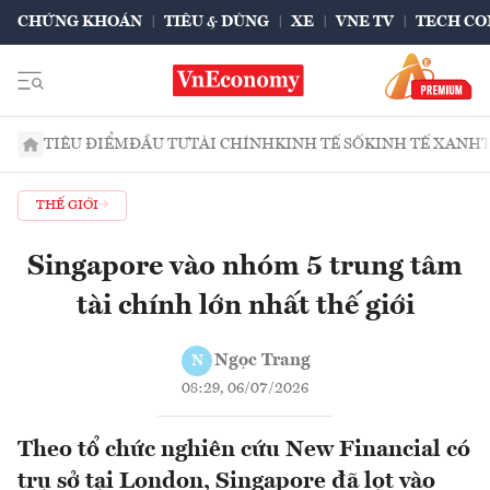
CHỨNG KHOÁN
TIÊU & DÙNG
XE
VNE TV
TECH CO
TIÊU ĐIỂM
ĐẦU TƯ
TÀI CHÍNH
KINH TẾ SỐ
KINH TẾ XANH
THẾ GIỚI
Singapore vào nhóm 5 trung tâm
tài chính lớn nhất thế giới
Ngọc Trang
N
08:29, 06/07/2026
Theo tổ chức nghiên cứu New Financial có
trụ sở tại London, Singapore đã lọt vào