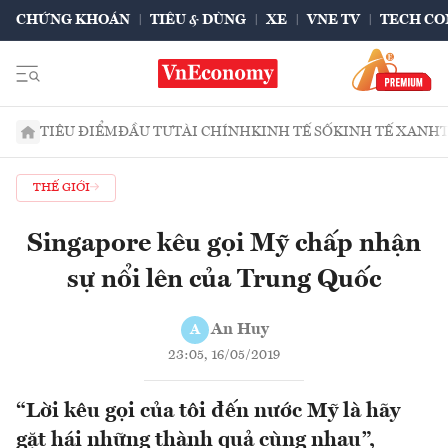
CHỨNG KHOÁN
TIÊU & DÙNG
XE
VNE TV
TECH CO
TIÊU ĐIỂM
ĐẦU TƯ
TÀI CHÍNH
KINH TẾ SỐ
KINH TẾ XANH
THẾ GIỚI
Singapore kêu gọi Mỹ chấp nhận
sự nổi lên của Trung Quốc
An Huy
A
23:05, 16/05/2019
“Lời kêu gọi của tôi đến nước Mỹ là hãy
gặt hái những thành quả cùng nhau”,