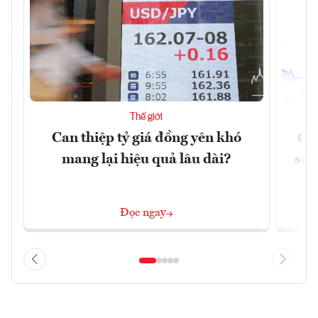
Thế giới
Can thiệp tỷ giá đồng yên khó
Gi
mang lại hiệu quả lâu dài?
sau
Đọc ngay