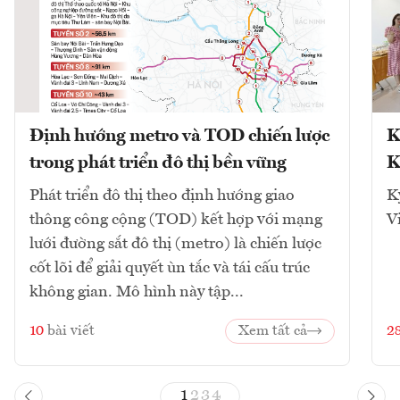
Định hướng metro và TOD chiến lược
K
trong phát triển đô thị bền vững
K
Phát triển đô thị theo định hướng giao
K
thông công cộng (TOD) kết hợp với mạng
V
lưới đường sắt đô thị (metro) là chiến lược
cốt lõi để giải quyết ùn tắc và tái cấu trúc
không gian. Mô hình này tập...
10
bài viết
Xem tất cả
2
1
2
3
4