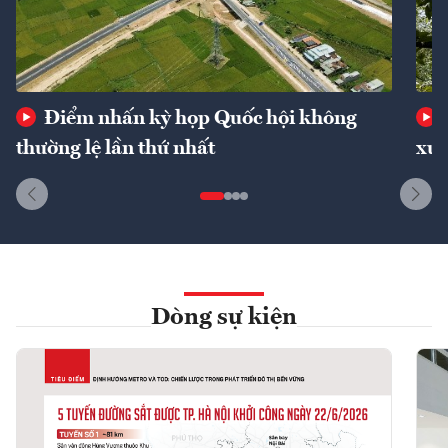
Điểm nhấn kỳ họp Quốc hội không
thường lệ lần thứ nhất
xuấ
Dòng sự kiện