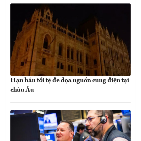
Hạn hán tồi tệ đe dọa nguồn cung điện tại
châu Âu