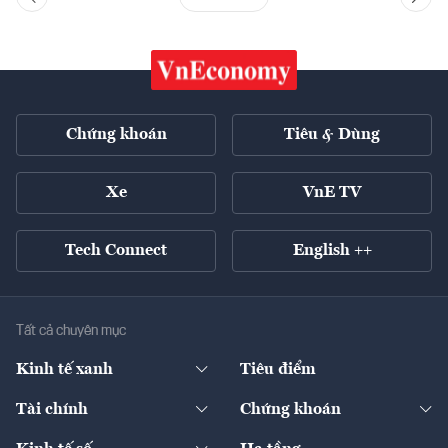
Chứng khoán
Tiêu & Dùng
Xe
VnE TV
Tech Connect
English ++
Tất cả chuyên mục
Kinh tế xanh
Tiêu điểm
Chuyển động xanh
Tài chính
Chứng khoán
Pháp lý
Ngân hàng
Doanh nghiệp niêm yết