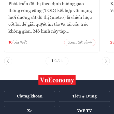
Phát triển đô thị theo định hướng giao
K
thông công cộng (TOD) kết hợp với mạng
V
lưới đường sắt đô thị (metro) là chiến lược
cốt lõi để giải quyết ùn tắc và tái cấu trúc
không gian. Mô hình này tập...
10
bài viết
Xem tất cả
2
1
2
3
4
Chứng khoán
Tiêu & Dùng
Xe
VnE TV