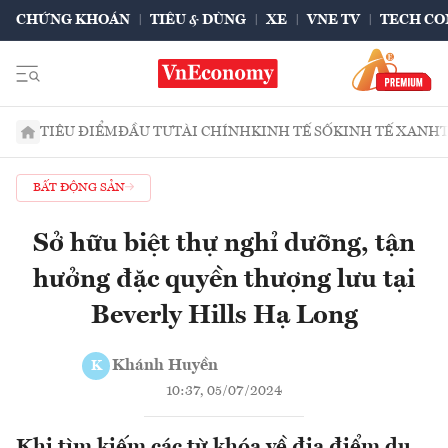
CHỨNG KHOÁN
TIÊU & DÙNG
XE
VNE TV
TECH CO
TIÊU ĐIỂM
ĐẦU TƯ
TÀI CHÍNH
KINH TẾ SỐ
KINH TẾ XANH
BẤT ĐỘNG SẢN
Sở hữu biệt thự nghỉ dưỡng, tận
hưởng đặc quyền thượng lưu tại
Beverly Hills Hạ Long
Khánh Huyền
K
10:37, 05/07/2024
Khi tìm kiếm các từ khóa về địa điểm du