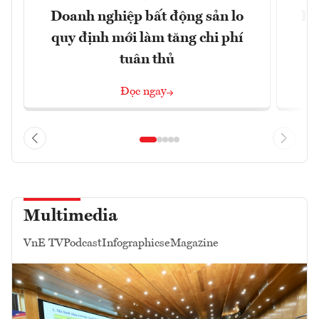
Doanh nghiệp bất động sản lo
Hà
quy định mới làm tăng chi phí
tuân thủ
Đọc ngay
Multimedia
VnE TV
Podcast
Infographics
eMagazine