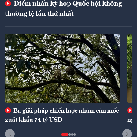
Điểm nhấn kỳ họp Quốc hội không
thường lệ lần thứ nhất
Ba giải pháp chiến lược nhằm cán mốc
xuất khẩu 74 tỷ USD
ngu