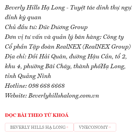
Beverly Hills Hạ Long - Tuyệt tác dinh thự ngự
đỉnh kỳ quan
Chủ đầu tư: Đức Dương Group
Đơn vị tư vấn và quản lý bán hàng: Công ty
Cổ phần Tập đoàn RealNEX (RealNEX Group)
Địa chỉ: Đồi Hải Quân, đường Hậu Cần, tổ 2,
khu 4, phường Bãi Cháy, thành phốHạ Long,
tỉnh Quảng Ninh
Hotline: 098 668 6668
Website: Beverlyhillshalong.com.vn
ĐỌC BÀI THEO TỪ KHOÁ
BEVERLY HILLS HẠ LONG
VNECONOMY