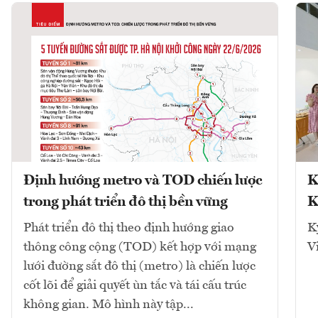
Định hướng metro và TOD chiến lược
K
trong phát triển đô thị bền vững
K
Phát triển đô thị theo định hướng giao
K
thông công cộng (TOD) kết hợp với mạng
V
lưới đường sắt đô thị (metro) là chiến lược
cốt lõi để giải quyết ùn tắc và tái cấu trúc
không gian. Mô hình này tập...