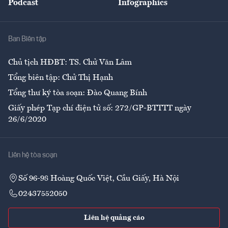
Podcast
Infographics
Giải trí
Y tế
Nhà
Ban Biên tập
Ẩm thực
Chủ tịch HĐBT: TS. Chử Văn Lâm
Tổng biên tập: Chử Thị Hạnh
Tổng thư ký tòa soạn: Đào Quang Bính
Giấy phép Tạp chí điện tử số: 272/GP-BTTTT ngày
26/6/2020
Liên hệ tòa soạn
Số 96-98 Hoàng Quốc Việt, Cầu Giấy, Hà Nội
02437552050
Liên hệ quảng cáo