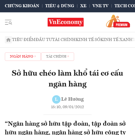
CHỨNG KHOÁN
TIÊU & DÙNG
XE
VNE TV
TECH CO
TIÊU ĐIỂM
ĐẦU TƯ
TÀI CHÍNH
KINH TẾ SỐ
KINH TẾ XANH
NGÂN HÀNG
TÀI CHÍNH
Sở hữu chéo làm khổ tái cơ cấu
ngân hàng
Lê Hường
L
15:10, 09/01/2012
“Ngân hàng sở hữu tập đoàn, tập đoàn sở
hữu ngân hàng, ngân hàng sở hữu công ty