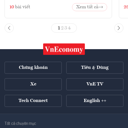
10
bài viết
Xem tất cả
2
1
2
3
4
Chứng khoán
Tiêu & Dùng
Xe
VnE TV
Tech Connect
English ++
Tất cả chuyên mục