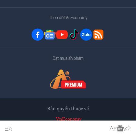
Theo dõi VnEconomy
Đặt mua ấn phẩm
Bản quyền thuộc về
VnEconomy
Tạp chí điện tử của Hội Khoa học Kinh tế Việt Nam