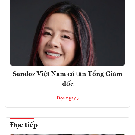
Sandoz Việt Nam có tân Tổng Giám
đốc
Đọc ngay
Đọc tiếp