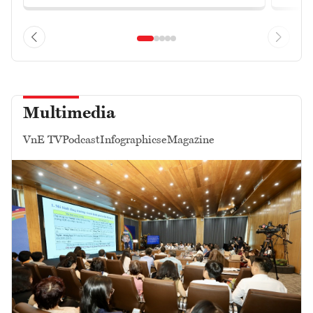
Multimedia
VnE TV
Podcast
Infographics
eMagazine