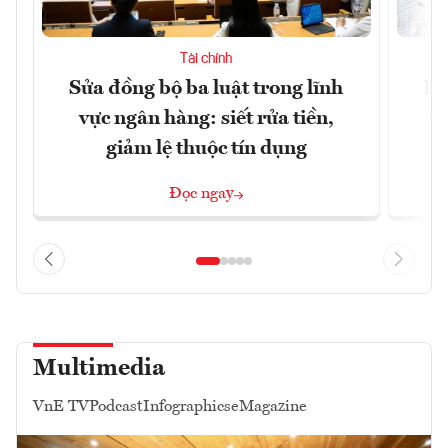
Tài chính
Sửa đồng bộ ba luật trong lĩnh
Dư
vực ngân hàng: siết rửa tiền,
v
giảm lệ thuộc tín dụng
Đọc ngay
Multimedia
VnE TV
Podcast
Infographics
eMagazine