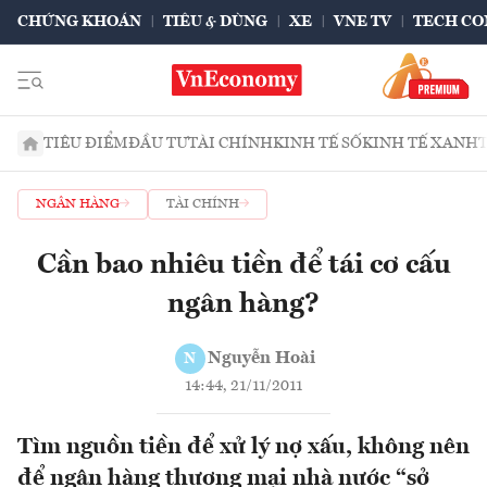
CHỨNG KHOÁN
TIÊU & DÙNG
XE
VNE TV
TECH CO
TIÊU ĐIỂM
ĐẦU TƯ
TÀI CHÍNH
KINH TẾ SỐ
KINH TẾ XANH
NGÂN HÀNG
TÀI CHÍNH
Cần bao nhiêu tiền để tái cơ cấu
ngân hàng?
Nguyễn Hoài
N
14:44, 21/11/2011
Tìm nguồn tiền để xử lý nợ xấu, không nên
để ngân hàng thương mại nhà nước “sở