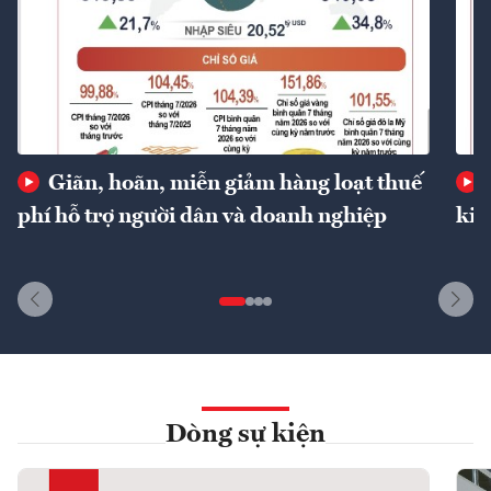
Giãn, hoãn, miễn giảm hàng loạt thuế
phí hỗ trợ người dân và doanh nghiệp
kin
Dòng sự kiện