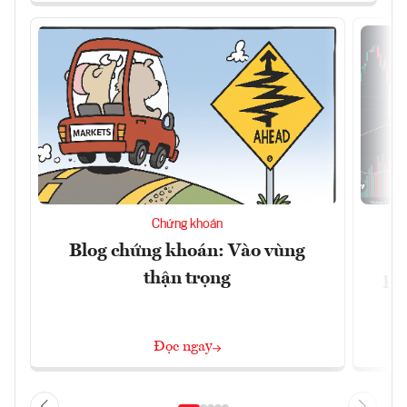
Chứng khoán
Blog chứng khoán: Vào vùng
V
thận trọng
ph
Đọc ngay