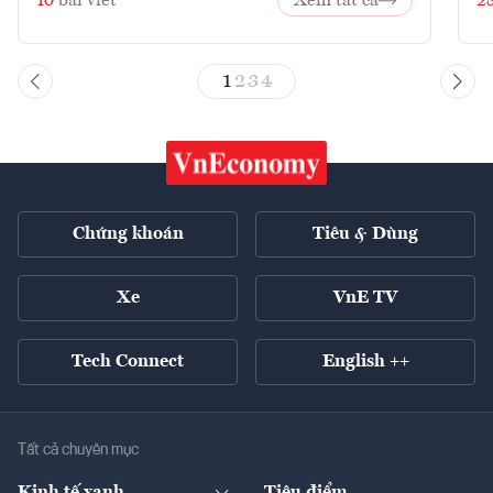
10
bài viết
Xem tất cả
2
1
2
3
4
Chứng khoán
Tiêu & Dùng
Xe
VnE TV
Tech Connect
English ++
Tất cả chuyên mục