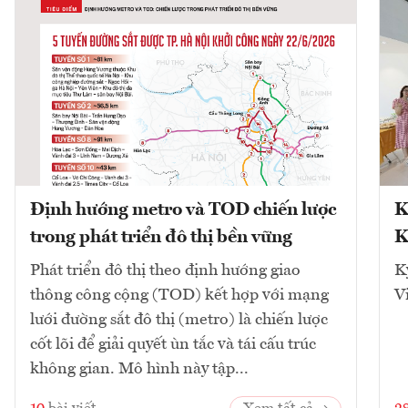
Định hướng metro và TOD chiến lược
K
trong phát triển đô thị bền vững
K
Phát triển đô thị theo định hướng giao
K
thông công cộng (TOD) kết hợp với mạng
V
lưới đường sắt đô thị (metro) là chiến lược
cốt lõi để giải quyết ùn tắc và tái cấu trúc
không gian. Mô hình này tập...