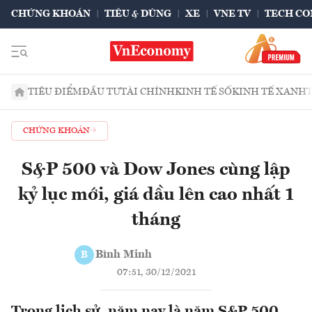
CHỨNG KHOÁN
TIÊU & DÙNG
XE
VNE TV
TECH CO
TIÊU ĐIỂM
ĐẦU TƯ
TÀI CHÍNH
KINH TẾ SỐ
KINH TẾ XANH
CHỨNG KHOÁN
S&P 500 và Dow Jones cùng lập
kỷ lục mới, giá dầu lên cao nhất 1
tháng
Bình Minh
B
07:51, 30/12/2021
Trong lịch sử, năm nay là năm S&P 500