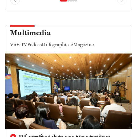
Multimedia
VnE TV
Podcast
Infographics
eMagazine