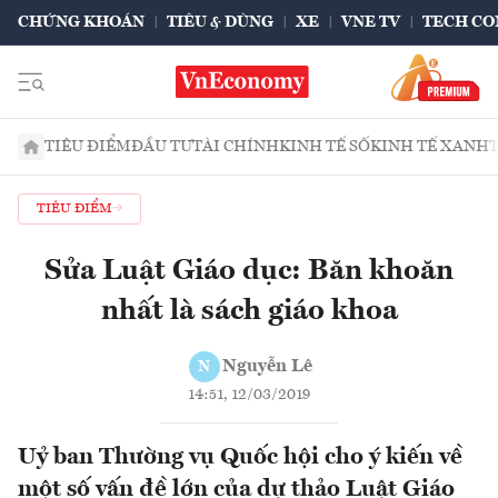
CHỨNG KHOÁN
TIÊU & DÙNG
XE
VNE TV
TECH CO
TIÊU ĐIỂM
ĐẦU TƯ
TÀI CHÍNH
KINH TẾ SỐ
KINH TẾ XANH
TIÊU ĐIỂM
Sửa Luật Giáo dục: Băn khoăn
nhất là sách giáo khoa
Nguyễn Lê
N
14:51, 12/03/2019
Uỷ ban Thường vụ Quốc hội cho ý kiến về
một số vấn đề lớn của dự thảo Luật Giáo