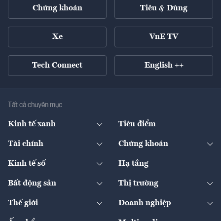
Chứng khoán
Tiêu & Dùng
Xe
VnE TV
Tech Connect
English ++
Tất cả chuyên mục
Kinh tế xanh
Tiêu điểm
Chuyển động xanh
Tài chính
Chứng khoán
Pháp lý
Ngân hàng
Doanh nghiệp niêm yết
Kinh tế số
Hạ tầng
Thương hiệu xanh
Thị trường vốn
Thị trường
Sản phẩm - Thị trường
Bất động sản
Thị trường
Diễn đàn
Thuế
Đầu tư
Tài sản số
Chính sách
Xuất nhập khẩu
Thế giới
Doanh nghiệp
Bảo hiểm
Quốc tế
Dịch vụ số
Thị trường
Khung pháp lý
Kinh tế
Chuyển động