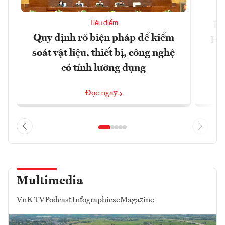
Tiêu điểm
Bộ
Quy định rõ biện pháp để kiểm
Hội
soát vật liệu, thiết bị, công nghệ
p
có tính lưỡng dụng
Đọc ngay
Multimedia
VnE TV
Podcast
Infographics
eMagazine