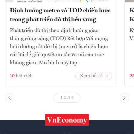
Định hướng metro và TOD chiến lược
K
trong phát triển đô thị bền vững
K
Phát triển đô thị theo định hướng giao
K
thông công cộng (TOD) kết hợp với mạng
V
lưới đường sắt đô thị (metro) là chiến lược
cốt lõi để giải quyết ùn tắc và tái cấu trúc
không gian. Mô hình này tập...
10
bài viết
Xem tất cả
2
1
2
3
4