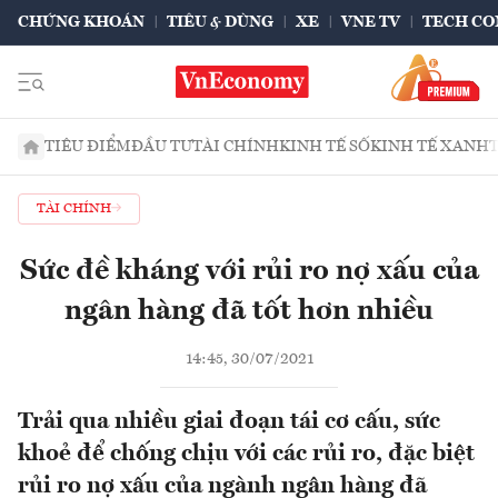
CHỨNG KHOÁN
TIÊU & DÙNG
XE
VNE TV
TECH CO
TIÊU ĐIỂM
ĐẦU TƯ
TÀI CHÍNH
KINH TẾ SỐ
KINH TẾ XANH
TÀI CHÍNH
Sức đề kháng với rủi ro nợ xấu của
ngân hàng đã tốt hơn nhiều
14:45, 30/07/2021
Trải qua nhiều giai đoạn tái cơ cấu, sức
khoẻ để chống chịu với các rủi ro, đặc biệt
rủi ro nợ xấu của ngành ngân hàng đã