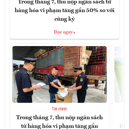
Trong tháng 7, thu nộp ngân sách từ
hàng hóa vi phạm tăng gần 50% so với
cùng kỳ
Đọc ngay
Tài chính
Trong tháng 7, thu nộp ngân sách
G
từ hàng hóa vi phạm tăng gần
thá