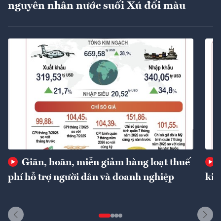
nguyên nhân nước suối Xú đổi màu
Giãn, hoãn, miễn giảm hàng loạt thuế
phí hỗ trợ người dân và doanh nghiệp
kin