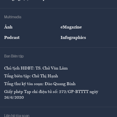
Doanh nhân
Tư vấn Tiêu & Dùng
Infographics
Hạ tầng
Sức khỏe
Khung pháp lý
Doanh nghiệp
Địa phương
Thị trường
Bảo hiểm
Multimedia
Sự kiện
Nhân lực
Ảnh
eMagazine
Đẹp +
An sinh
Podcast
Infographics
Giải trí
Y tế
Nhà
Ban Biên tập
Ẩm thực
Chủ tịch HĐBT: TS. Chử Văn Lâm
Tổng biên tập: Chử Thị Hạnh
Tổng thư ký tòa soạn: Đào Quang Bính
Giấy phép Tạp chí điện tử số: 272/GP-BTTTT ngày
26/6/2020
Liên hệ tòa soạn