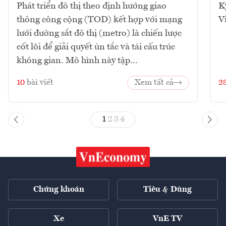
Phát triển đô thị theo định hướng giao
K
thông công cộng (TOD) kết hợp với mạng
V
lưới đường sắt đô thị (metro) là chiến lược
cốt lõi để giải quyết ùn tắc và tái cấu trúc
không gian. Mô hình này tập...
10
bài viết
Xem tất cả
2
1
2
3
4
Chứng khoán
Tiêu & Dùng
Xe
VnE TV