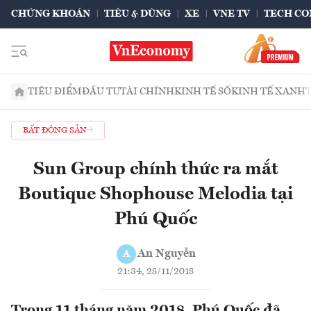
CHỨNG KHOÁN
TIÊU & DÙNG
XE
VNE TV
TECH CO
TIÊU ĐIỂM
ĐẦU TƯ
TÀI CHÍNH
KINH TẾ SỐ
KINH TẾ XANH
BẤT ĐỘNG SẢN
Sun Group chính thức ra mắt
Boutique Shophouse Melodia tại
Phú Quốc
An Nguyễn
A
21:34, 28/11/2018
Trong 11 tháng năm 2018, Phú Quốc đã