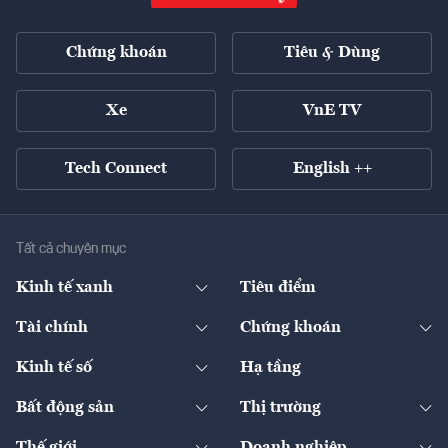
Chứng khoán
Tiêu & Dùng
Xe
VnE TV
Tech Connect
English ++
Tất cả chuyên mục
Kinh tế xanh
Tiêu điểm
Chuyển động xanh
Tài chính
Chứng khoán
Pháp lý
Ngân hàng
Doanh nghiệp niêm yết
Kinh tế số
Hạ tầng
Thương hiệu xanh
Thị trường vốn
Thị trường
Sản phẩm - Thị trường
Bất động sản
Thị trường
Diễn đàn
Thuế
Đầu tư
Tài sản số
Chính sách
Xuất nhập khẩu