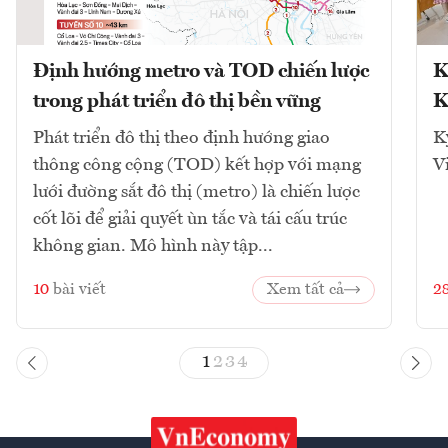
Định hướng metro và TOD chiến lược
K
trong phát triển đô thị bền vững
K
Phát triển đô thị theo định hướng giao
K
thông công cộng (TOD) kết hợp với mạng
V
lưới đường sắt đô thị (metro) là chiến lược
cốt lõi để giải quyết ùn tắc và tái cấu trúc
không gian. Mô hình này tập...
10
bài viết
Xem tất cả
2
1
2
3
4