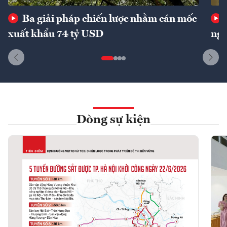
Ba giải pháp chiến lược nhằm cán mốc
xuất khẩu 74 tỷ USD
ngu
Dòng sự kiện