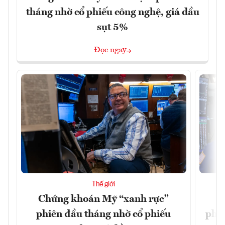
tháng nhờ cổ phiếu công nghệ, giá dầu
sụt 5%
Đọc ngay
Thế giới
Chứng khoán Mỹ “xanh rực”
C
phiên đầu tháng nhờ cổ phiếu
phiê