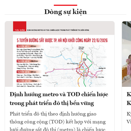
Dòng sự kiện
Định hướng metro và TOD chiến lược
K
trong phát triển đô thị bền vững
K
Phát triển đô thị theo định hướng giao
K
thông công cộng (TOD) kết hợp với mạng
V
lưới đường sắt đô thị (metro) là chiến lược