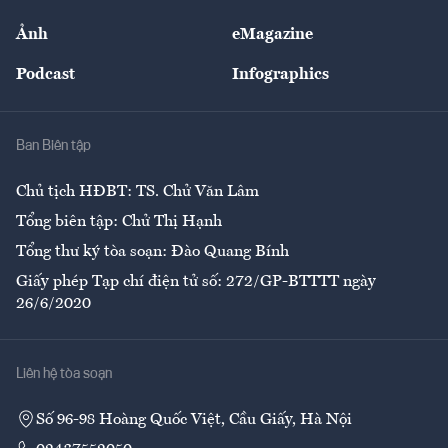
Sự kiện
Nhân lực
Ảnh
eMagazine
Đẹp +
An sinh
Podcast
Infographics
Giải trí
Y tế
Nhà
Ban Biên tập
Ẩm thực
Chủ tịch HĐBT: TS. Chử Văn Lâm
Tổng biên tập: Chử Thị Hạnh
Tổng thư ký tòa soạn: Đào Quang Bính
Giấy phép Tạp chí điện tử số: 272/GP-BTTTT ngày
26/6/2020
Liên hệ tòa soạn
Số 96-98 Hoàng Quốc Việt, Cầu Giấy, Hà Nội