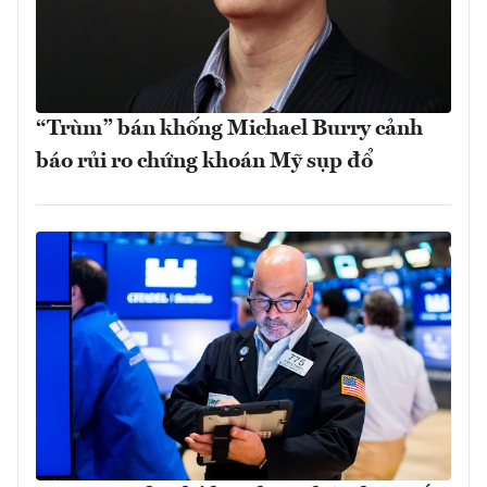
“Trùm” bán khống Michael Burry cảnh
báo rủi ro chứng khoán Mỹ sụp đổ