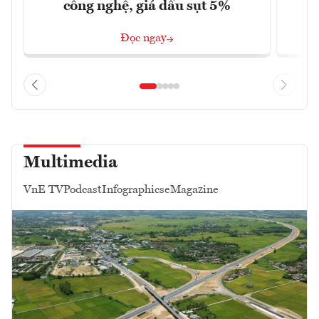
công nghệ, giá dầu sụt 5%
Đọc ngay
Multimedia
VnE TV
Podcast
Infographics
eMagazine