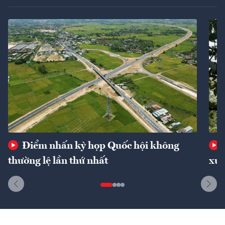
Điểm nhấn kỳ họp Quốc hội không
thường lệ lần thứ nhất
xuấ