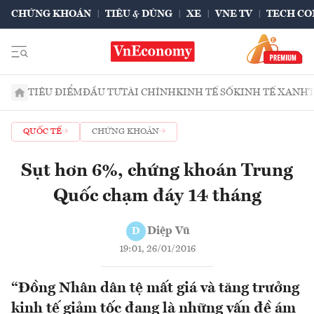
CHỨNG KHOÁN
TIÊU & DÙNG
XE
VNE TV
TECH CO
TIÊU ĐIỂM
ĐẦU TƯ
TÀI CHÍNH
KINH TẾ SỐ
KINH TẾ XANH
QUỐC TẾ
CHỨNG KHOÁN
Sụt hơn 6%, chứng khoán Trung
Quốc chạm đáy 14 tháng
Diệp Vũ
D
19:01, 26/01/2016
“Đồng Nhân dân tệ mất giá và tăng trưởng
kinh tế giảm tốc đang là những vấn đề ám