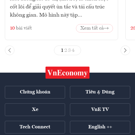
cốt lõi để giải quyết ùn tắc và tái cấu trúc
không gian. Mô hình này tập...
10
bài viết
Xem tất cả
2
1
2
3
4
Chứng khoán
Tiêu & Dùng
Xe
VnE TV
Tech Connect
English ++