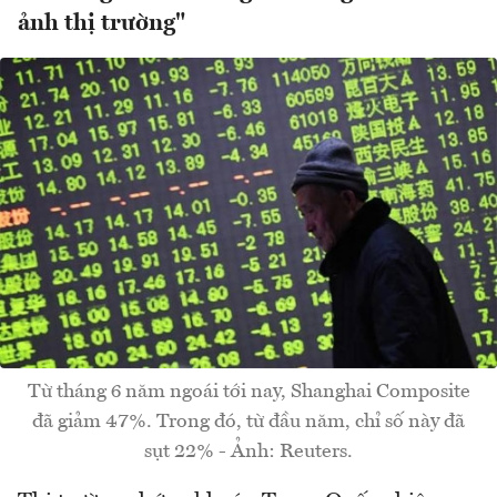
ảnh thị trường"
Từ tháng 6 năm ngoái tới nay, Shanghai Composite
đã giảm 47%. Trong đó, từ đầu năm, chỉ số này đã
sụt 22% - Ảnh: Reuters.