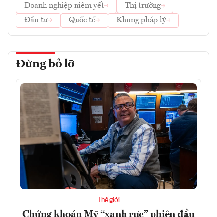
Doanh nghiệp niêm yết
Thị trường
Đầu tư
Quốc tế
Khung pháp lý
Đừng bỏ lỡ
Thế giới
Chứng khoán Mỹ “xanh rực” phiên đầu