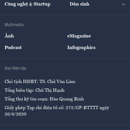
Nhà đầu tư
Du lịch
Công nghệ & Startup
Dân sinh
Tư vấn
Nông sản
Doanh nhân
Tư vấn Tiêu & Dùng
Infographics
Hạ tầng
Sức khỏe
Khung pháp lý
Doanh nghiệp
Địa phương
Thị trường
Bảo hiểm
Multimedia
Sự kiện
Nhân lực
Ảnh
eMagazine
Đẹp +
An sinh
Podcast
Infographics
Giải trí
Y tế
Nhà
Ban Biên tập
Ẩm thực
Chủ tịch HĐBT: TS. Chử Văn Lâm
Tổng biên tập: Chử Thị Hạnh
Tổng thư ký tòa soạn: Đào Quang Bính
Giấy phép Tạp chí điện tử số: 272/GP-BTTTT ngày
26/6/2020