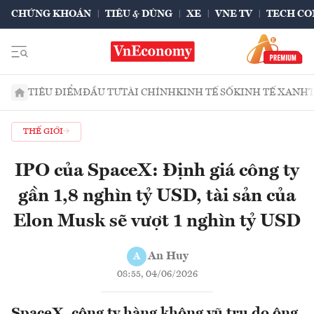
CHỨNG KHOÁN
TIÊU & DÙNG
XE
VNE TV
TECH CO
TIÊU ĐIỂM
ĐẦU TƯ
TÀI CHÍNH
KINH TẾ SỐ
KINH TẾ XANH
THẾ GIỚI
IPO của SpaceX: Định giá công ty
gần 1,8 nghìn tỷ USD, tài sản của
Elon Musk sẽ vượt 1 nghìn tỷ USD
An Huy
A
08:55, 04/06/2026
SpaceX, công ty hàng không vũ trụ do ông