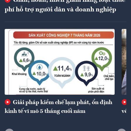
phí hỗ trợ người dân và doanh nghiệp
Giải pháp kiềm chế lạm phát, ổn định
kinh tế vĩ mô 5 tháng cuối năm
về 