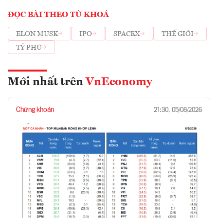
ĐỌC BÀI THEO TỪ KHOÁ
ELON MUSK
IPO
SPACEX
THẾ GIỚI
TỶ PHÚ
Mới nhất trên
VnEconomy
Chứng khoán
21:30, 05/08/2026