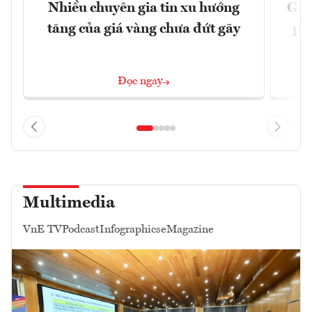
Nhiều chuyên gia tin xu hướng
Giá
tăng của giá vàng chưa đứt gãy
phá
Đọc ngay
Multimedia
VnE TV
Podcast
Infographics
eMagazine