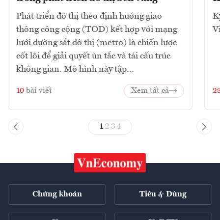
Phát triển đô thị theo định hướng giao
K
thông công cộng (TOD) kết hợp với mạng
V
lưới đường sắt đô thị (metro) là chiến lược
cốt lõi để giải quyết ùn tắc và tái cấu trúc
không gian. Mô hình này tập...
10
bài viết
Xem tất cả
2
1
2
3
4
Chứng khoán
Tiêu & Dùng