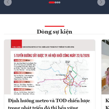
Dòng sự kiện
Định hướng metro và TOD chiến lược
K
trong phát triển đô thị bền vững
K